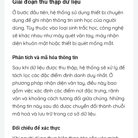
Giai đoạn thu thập dữ liệu
Ở bước đầu tiên, hệ thống sử dụng thiết bị chuyên
dụng để ghi nhận thông tin sinh học của người
dùng. Tùy thuộc vào loại sinh trắc học, công nghệ
sẽ khác nhau như máy quét vân tay, máy nhận
diện khuôn mặt hoặc thiết bị quét mống mắt.
Phân tích và mã hóa thông tin
Sau khi dữ liệu được thu thập, hệ thống sẽ xử lý để
tách lọc các đặc điểm định danh duy nhất. Ở
phương pháp nhận diện vân tay, điều này bao
gồm việc xác định các điểm nút đặc trưng, rãnh
vân và khoảng cách tương đối giữa chúng. Những
thông tin này sau đó được chuyển đổi thành chuỗi
mã hoá và lưu trữ trong cơ sở dữ liệu.
Đối chiếu để xác thực
Khi người dùng thực hiện thao tác cần xác minh