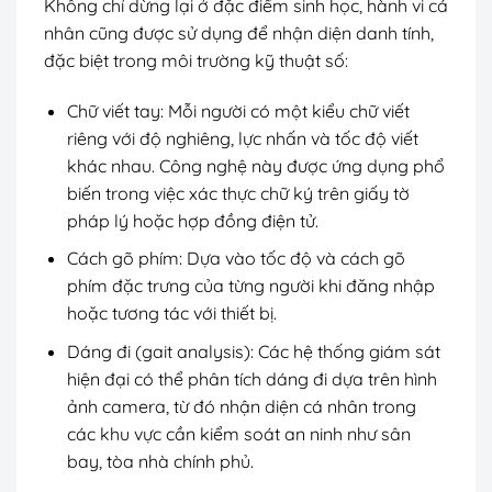
Không chỉ dừng lại ở đặc điểm sinh học, hành vi cá
nhân cũng được sử dụng để nhận diện danh tính,
đặc biệt trong môi trường kỹ thuật số:
Chữ viết tay: Mỗi người có một kiểu chữ viết
riêng với độ nghiêng, lực nhấn và tốc độ viết
khác nhau. Công nghệ này được ứng dụng phổ
biến trong việc xác thực chữ ký trên giấy tờ
pháp lý hoặc hợp đồng điện tử.
Cách gõ phím: Dựa vào tốc độ và cách gõ
phím đặc trưng của từng người khi đăng nhập
hoặc tương tác với thiết bị.
Dáng đi (gait analysis): Các hệ thống giám sát
hiện đại có thể phân tích dáng đi dựa trên hình
ảnh camera, từ đó nhận diện cá nhân trong
các khu vực cần kiểm soát an ninh như sân
bay, tòa nhà chính phủ.