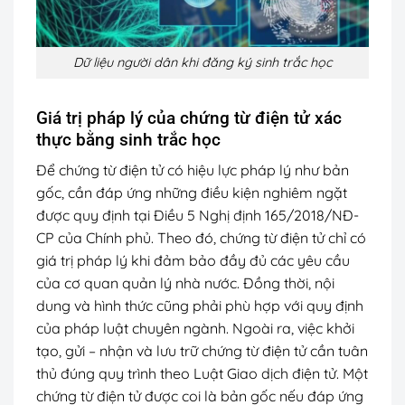
Dữ liệu người dân khi đăng ký sinh trắc học
Giá trị pháp lý của chứng từ điện tử xác
thực bằng sinh trắc học
Để chứng từ điện tử có hiệu lực pháp lý như bản
gốc, cần đáp ứng những điều kiện nghiêm ngặt
được quy định tại Điều 5 Nghị định 165/2018/NĐ-
CP của Chính phủ. Theo đó, chứng từ điện tử chỉ có
giá trị pháp lý khi đảm bảo đầy đủ các yêu cầu
của cơ quan quản lý nhà nước. Đồng thời, nội
dung và hình thức cũng phải phù hợp với quy định
của pháp luật chuyên ngành. Ngoài ra, việc khởi
tạo, gửi – nhận và lưu trữ chứng từ điện tử cần tuân
thủ đúng quy trình theo Luật Giao dịch điện tử. Một
chứng từ điện tử được coi là bản gốc nếu đáp ứng