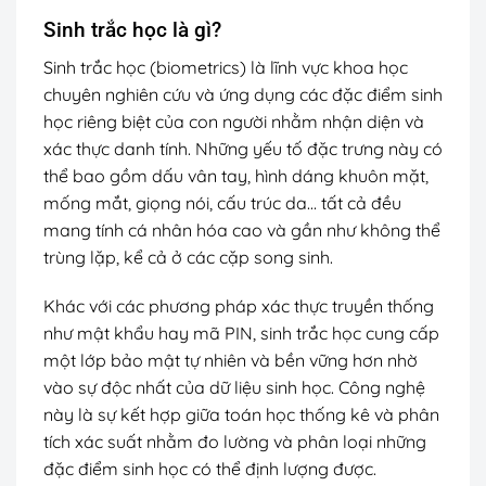
Sinh trắc học là gì?
Sinh trắc học (biometrics) là lĩnh vực khoa học
chuyên nghiên cứu và ứng dụng các đặc điểm sinh
học riêng biệt của con người nhằm nhận diện và
xác thực danh tính. Những yếu tố đặc trưng này có
thể bao gồm dấu vân tay, hình dáng khuôn mặt,
mống mắt, giọng nói, cấu trúc da… tất cả đều
mang tính cá nhân hóa cao và gần như không thể
trùng lặp, kể cả ở các cặp song sinh.
Khác với các phương pháp xác thực truyền thống
như mật khẩu hay mã PIN, sinh trắc học cung cấp
một lớp bảo mật tự nhiên và bền vững hơn nhờ
vào sự độc nhất của dữ liệu sinh học. Công nghệ
này là sự kết hợp giữa toán học thống kê và phân
tích xác suất nhằm đo lường và phân loại những
đặc điểm sinh học có thể định lượng được.