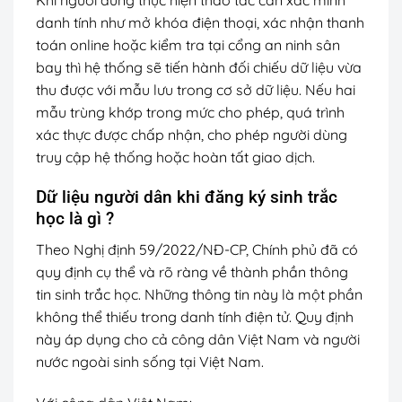
danh tính như mở khóa điện thoại, xác nhận thanh
toán online hoặc kiểm tra tại cổng an ninh sân
bay thì hệ thống sẽ tiến hành đối chiếu dữ liệu vừa
thu được với mẫu lưu trong cơ sở dữ liệu. Nếu hai
mẫu trùng khớp trong mức cho phép, quá trình
xác thực được chấp nhận, cho phép người dùng
truy cập hệ thống hoặc hoàn tất giao dịch.
Dữ liệu người dân khi đăng ký sinh trắc
học là gì ?
Theo Nghị định 59/2022/NĐ-CP, Chính phủ đã có
quy định cụ thể và rõ ràng về thành phần thông
tin sinh trắc học. Những thông tin này là một phần
không thể thiếu trong danh tính điện tử. Quy định
này áp dụng cho cả công dân Việt Nam và người
nước ngoài sinh sống tại Việt Nam.