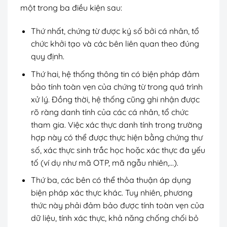
một trong ba điều kiện sau:
Thứ nhất, chứng từ được ký số bởi cá nhân, tổ
chức khởi tạo và các bên liên quan theo đúng
quy định.
Thứ hai, hệ thống thông tin có biện pháp đảm
bảo tính toàn vẹn của chứng từ trong quá trình
xử lý. Đồng thời, hệ thống cũng ghi nhận được
rõ ràng danh tính của các cá nhân, tổ chức
tham gia. Việc xác thực danh tính trong trường
hợp này có thể được thực hiện bằng chứng thư
số, xác thực sinh trắc học hoặc xác thực đa yếu
tố (ví dụ như mã OTP, mã ngẫu nhiên,…).
Thứ ba, các bên có thể thỏa thuận áp dụng
biện pháp xác thực khác. Tuy nhiên, phương
thức này phải đảm bảo được tính toàn vẹn của
dữ liệu, tính xác thực, khả năng chống chối bỏ