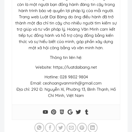
còn là một người bạn đồng hành đáng tin cậy trong
hành trình bảo vệ quyền lợi pháp lý của mỗi người.
Trang web Luật Đại Bàng do ông điều hành đã trở
thành một địa chỉ tin cậy cho nhiều người tìm kiếm sự
trợ giúp và tư vấn pháp lý. Hoàng Văn Minh cam kết
tiếp tục đồng hành và hỗ trợ cộng đồng bằng kiến
thức và sự hiểu biết của mình, góp phần xây dựng
một xã hội công bằng và văn minh hơn.
Thông tin liên hệ:
Website: https://luatdaibang.net
Hotline: 028 9802 9804
Email:
ceohoangvanminh@gmail.com
Địa chỉ: 292 Đ. Nguyễn Xí, Phường 13, Bình Thạnh, Hồ
Chí Minh, Việt Nam