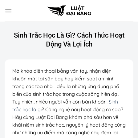
Chuyển
đến
nội
dung
Sinh Trắc Học Là Gì? Cách Thức Hoạt
Động Và Lợi Ích
Mở khóa điện thoại bằng vân tay, nhận diện
khuôn mặt tại sân bay hay kiểm soát an ninh
trong các tòa nhà… đều là những ứng dụng phổ
biến của sinh trắc học trong cuộc sống hiện đại.
Tuy nhiên, nhiều người vẫn còn băn khoăn:
Sinh
trắc học là gì
? Công nghệ này hoạt động ra sao?
Hãy cùng Luật Đại Bàng khám phá sâu hơn về
khái niệm sinh trắc học, nguyên lý hoạt động cũng
như những ưu điểm mà công nghệ này đem lại.