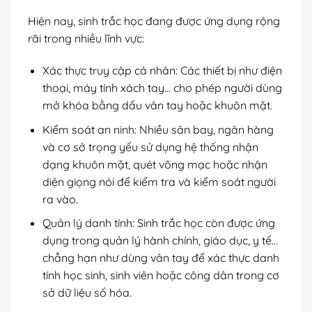
Hiện nay, sinh trắc học đang được ứng dụng rộng
rãi trong nhiều lĩnh vực:
Xác thực truy cập cá nhân: Các thiết bị như điện
thoại, máy tính xách tay… cho phép người dùng
mở khóa bằng dấu vân tay hoặc khuôn mặt.
Kiểm soát an ninh: Nhiều sân bay, ngân hàng
và cơ sở trọng yếu sử dụng hệ thống nhận
dạng khuôn mặt, quét võng mạc hoặc nhận
diện giọng nói để kiểm tra và kiểm soát người
ra vào.
Quản lý danh tính: Sinh trắc học còn được ứng
dụng trong quản lý hành chính, giáo dục, y tế…
chẳng hạn như dùng vân tay để xác thực danh
tính học sinh, sinh viên hoặc công dân trong cơ
sở dữ liệu số hóa.