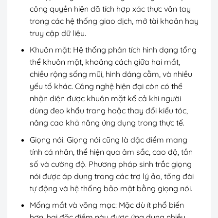
công quyền hiện đã tích hợp xác thực vân tay
trong các hệ thống giao dịch, mở tài khoản hay
truy cập dữ liệu.
Khuôn mặt: Hệ thống phân tích hình dạng tổng
thể khuôn mặt, khoảng cách giữa hai mắt,
chiều rộng sống mũi, hình dáng cằm, và nhiều
yếu tố khác. Công nghệ hiện đại còn có thể
nhận diện được khuôn mặt kể cả khi người
dùng đeo khẩu trang hoặc thay đổi kiểu tóc,
nâng cao khả năng ứng dụng trong thực tế.
Giọng nói: Giọng nói cũng là đặc điểm mang
tính cá nhân, thể hiện qua âm sắc, cao độ, tần
số và cường độ. Phương pháp sinh trắc giọng
nói được áp dụng trong các trợ lý ảo, tổng đài
tự động và hệ thống bảo mật bằng giọng nói.
Mống mắt và võng mạc: Mặc dù ít phổ biến
hơn, hai đặc điểm này được ứng dụng nhiều