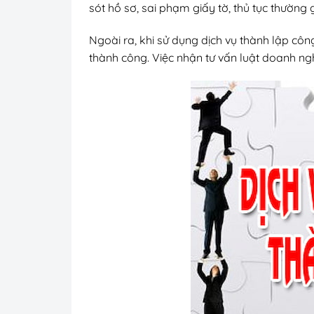
sót hồ sơ, sai phạm giấy tờ, thủ tục thường 
Ngoài ra, khi sử dụng dịch vụ thành lập côn
thành công. Việc nhận tư vấn luật doanh ngh