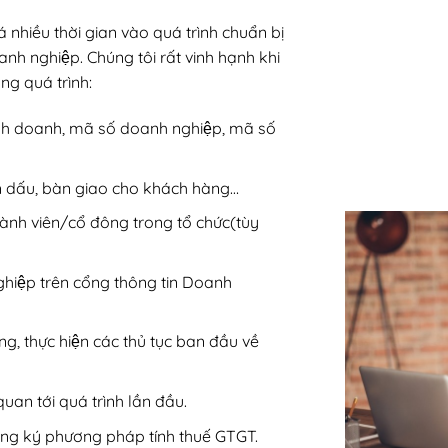
hiều thời gian vào quá trình chuẩn bị
oanh nghiệp. Chúng tôi rất vinh hạnh khi
g quá trình:
inh doanh, mã số doanh nghiệp, mã số
n dấu, bàn giao cho khách hàng…
hành viên/cổ đông trong tổ chức(tùy
ghiệp trên cổng thông tin Doanh
g, thực hiện các thủ tục ban đầu về
quan tới quá trình lần đầu.
ăng ký phương pháp tính thuế GTGT.