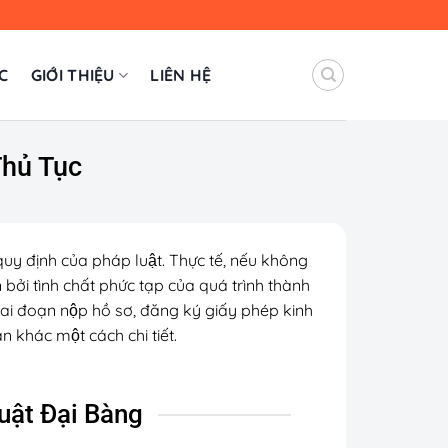
C
GIỚI THIỆU
LIÊN HỆ
ủ Tục
 quy định của pháp luật. Thực tế, nếu không
ởi tình chất phức tạp của quá trình thành
iai đoạn nộp hồ sơ, đăng ký giấy phép kinh
n khác một cách chi tiết.
 Luật Đại Bàng