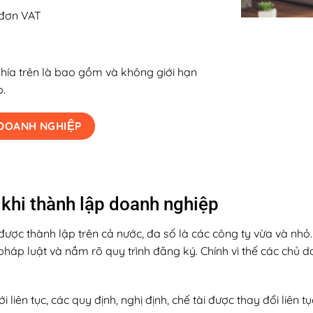
́a đơn VAT
 phía trên là bao gồm và không giới hạn
p.
P DOANH NGHIỆP
khi thành lập doanh nghiệp
c thành lập trên cả nước, đa số là các công ty vừa và nhỏ.
pháp luật và nắm rõ quy trình đăng ký. Chính vì thế các chủ 
 liên tục, các quy định, nghị định, chế tài được thay đổi liê