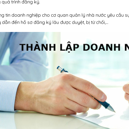
 quá trình đăng ký.
ông tin doanh nghiệp cho cơ quan quản lý nhà nước yêu cầu sự
ẫn đến hồ sơ đăng ký lâu được duyệt, bị từ chối,…