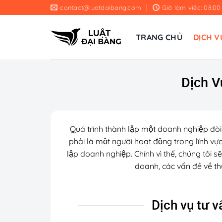
Chuyển
contact@luatdaibang.com
Giờ làm việc: 08:00
đến
nội
TRANG CHỦ
DỊCH V
dung
Dịch V
Quá trình thành lập một doanh nghiệp đòi h
phải là một người hoạt động trong lĩnh vự
lập doanh nghiệp. Chính vì thế, chúng tôi se
doanh, các vấn đề về thu
Dịch vụ tư 