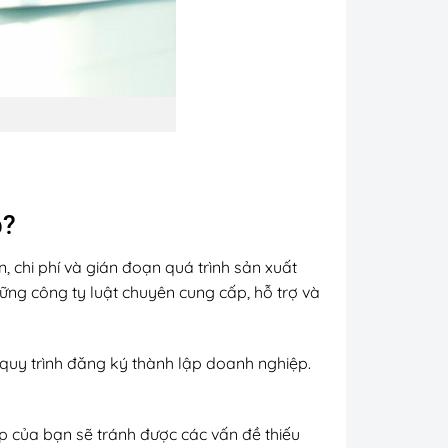
p?
 chi phí và gián đoạn quá trình sản xuất
ững công ty luật chuyên cung cấp, hỗ trợ và
, quy trình đăng ký thành lập doanh nghiệp.
p của bạn sẽ tránh được các vấn đề thiếu