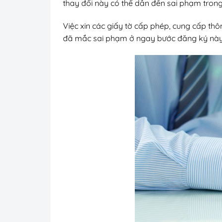
thay đổi này có thể dẫn đến sai phạm trong
Việc xin các giấy tờ cấp phép, cung cấp th
đã mắc sai phạm ở ngay bước đăng ký này d