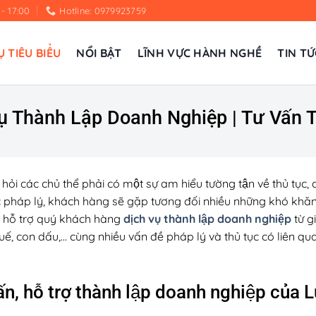
 - 17:00
Hotline: 0979923759
Ụ TIÊU BIỂU
NỔI BẬT
LĨNH VỰC HÀNH NGHỀ
TIN TỨ
ụ Thành Lập Doanh Nghiệp | Tư Vấn Th
ỏi các chủ thể phải có một sự am hiểu tường tận về thủ tục,
c pháp lý, khách hàng sẽ gặp tương đối nhiều những khó khăn b
̃ hỗ trợ quý khách hàng
dịch vụ thành lập doanh nghiệp
từ g
ế, con dấu,… cùng nhiều vấn đề pháp lý và thủ tục có liên qua
vấn, hỗ trợ thành lập doanh nghiệp của