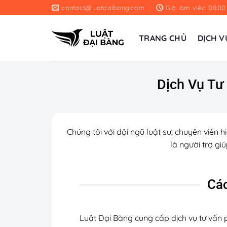
Chuyển
contact@luatdaibang.com
Giờ làm việc: 08:00
đến
nội
TRANG CHỦ
DỊCH V
dung
Dịch Vụ Tư
Chúng tôi với đội ngũ luật sư, chuyên viên 
là người trợ g
Các
Luật Đại Bàng cung cấp dịch vụ tư vấn