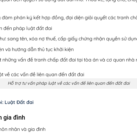
àm phán ký kết hợp đồng, đại diện giải quyết các tranh chấp
an đến pháp luật đất đai
như: sang tên, xóa nợ thuế, cấp giấy chứng nhận quyền sử dụng
ện và hướng dẫn thủ tục khởi kiện
ết những vấn đề tranh chấp đất đai tại tòa án và cơ quan nh
Hỗ trợ tư vấn pháp luật về các vấn đề liên quan đến đất đai
: Luật Đất đai
n gia đình
hôn nhân và gia đình