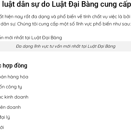
áp luật dân sự do Luật Đại Bàng cung cấ
ất hiện nay rất đa dạng và phổ biến về tính chất vụ việc là b
dân sự. Chúng tôi cung cấp một số lĩnh vực phổ biến như sau:
Đa dạng lĩnh vực tư vấn mới nhất tại Luật Đại Bàng
ực hợp đồng
bán hàng hóa
ốn công ty
ác kinh doanh
iên doanh
ại lý
ới