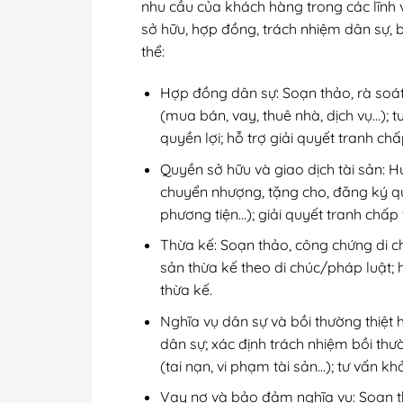
nhu cầu của khách hàng trong các lĩnh
sở hữu, hợp đồng, trách nhiệm dân sự, b
thể:
Hợp đồng dân sự: Soạn thảo, rà soát
(mua bán, vay, thuê nhà, dịch vụ…); 
quyền lợi; hỗ trợ giải quyết tranh c
Quyền sở hữu và giao dịch tài sản: H
chuyển nhượng, tặng cho, đăng ký qu
phương tiện…); giải quyết tranh chấp
Thừa kế: Soạn thảo, công chứng di c
sản thừa kế theo di chúc/pháp luật; 
thừa kế.
Nghĩa vụ dân sự và bồi thường thiệt hạ
dân sự; xác định trách nhiệm bồi thư
(tai nạn, vi phạm tài sản…); tư vấn kh
Vay nợ và bảo đảm nghĩa vụ: Soạn t