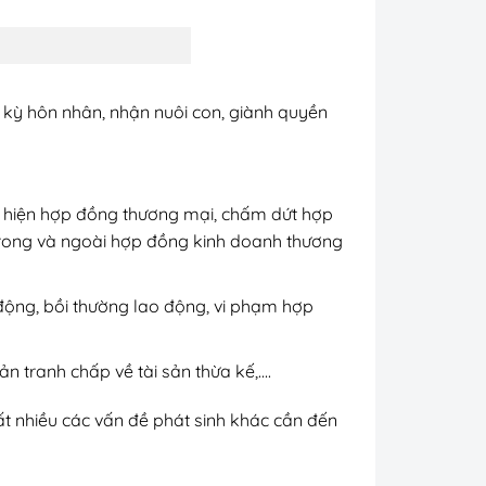
ời kỳ hôn nhân, nhận nuôi con, giành quyền
c hiện hợp đồng thương mại, chấm dứt hợp
 trong và ngoài hợp đồng kinh doanh thương
 động, bồi thường lao động, vi phạm hợp
sản tranh chấp về tài sản thừa kế,….
rất nhiều các vấn đề phát sinh khác cần đến