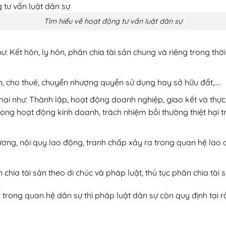
Tìm hiểu về hoạt động tư vấn luật dân sự
ư: Kết hôn, ly hôn, phân chia tài sản chung và riêng trong th
n, cho thuê, chuyển nhượng quyền sử dụng hay sở hữu đất,….
mại như: Thành lập, hoạt động doanh nghiệp, giao kết và thự
rong hoạt động kinh doanh, trách nhiệm bồi thường thiệt hại
lương, nội quy lao động, tranh chấp xảy ra trong quan hệ lao
chia tài sản theo di chúc và pháp luật, thủ tục phân chia tài 
 trong quan hệ dân sự thì pháp luật dân sự còn quy định tại 