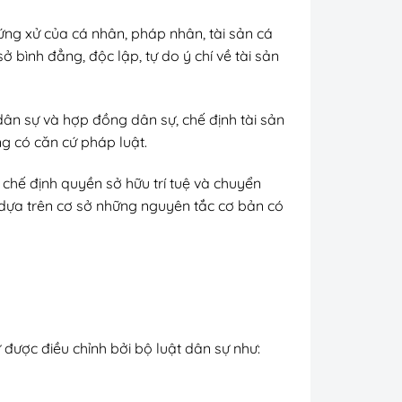
ứng xử của cá nhân, pháp nhân, tài sản cá
bình đẳng, độc lập, tự do ý chí về tài sản
ân sự và hợp đồng dân sự, chế định tài sản
ng có căn cứ pháp luật.
 chế định quyền sở hữu trí tuệ và chuyển
 dựa trên cơ sở những nguyên tắc cơ bản có
được điều chỉnh bởi bộ luật dân sự như: