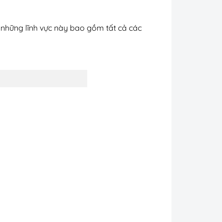
p
ởi những lĩnh vực này bao gồm tất cả các