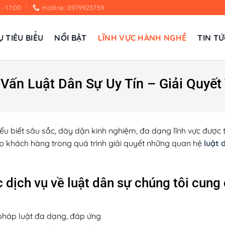
 - 17:00
Hotline: 0979923759
Ụ TIÊU BIỂU
NỔI BẬT
LĨNH VỰC HÀNH NGHỀ
TIN TỨ
 Vấn Luật Dân Sự Uy Tín – Giải Quyết
hiểu biết sâu sắc, dày dặn kinh nghiệm, đa dạng lĩnh vực được 
iúp khách hàng trong quá trình giải quyết những quan hệ
luật 
 dịch vụ về luật dân sự chúng tôi cung
 pháp luật đa dạng, đáp ứng