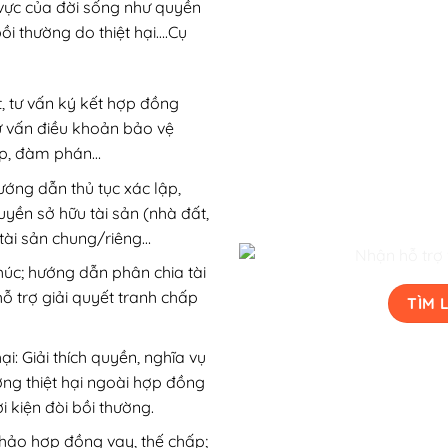
 vực của đời sống như quyền
ồi thường do thiệt hại….Cụ
, tư vấn ký kết hợp đồng
tư vấn điều khoản bảo vệ
hấp, đàm phán…
ướng dẫn thủ tục xác lập,
yền sở hữu tài sản (nhà đất,
 tài sản chung/riêng…
húc; hướng dẫn phân chia tài
hỗ trợ giải quyết tranh chấp
TÌM 
i: Giải thích quyền, nghĩa vụ
ờng thiệt hại ngoài hợp đồng
ởi kiện đòi bồi thường.
hảo hợp đồng vay, thế chấp;