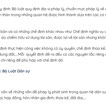
định: Bộ luật quy định địa vị pháp lý, chuẩn mực pháp lý về 
thân trong những quan hệ được hình thành dựa trên các cơ sở 
bản và có những chế định khác nhau như: Chế định nghĩa vụ d
 do chiếm hữu sử dụng tài sản, được lợi về tài sản nhưng khô
 định thực hiện công việc không có ủy quyền, chế định thừa kế,
ụng đất,….Mỗi quyết định đề ra đều có các nguyên tắc riêng
chí riêng để phù hợp với chế định đó.
: Bộ Luật Dân sự
vấn về những vấn đề pháp lý phát sinh trong quan hệ dân sự 
 hợp đồng, hôn nhân gia đình, thừa kế, đất đai,….