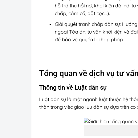
hỗ trợ thu hồi nợ, khởi kiện đòi nợ; 
chấp, cầm cố, đặt cọc…).
Giải quyết tranh chấp dân sự: Hướng
ngoài Tòa án; tư vấn khởi kiện và đạ
để bảo vệ quyền lợi hợp pháp.
Tổng quan về dịch vụ tư vấn
Thông tin về Luật dân sự
Luật dân sự là một ngành luật thuộc hệ th
thân trong việc giao lưu dân sự dựa trên cơ