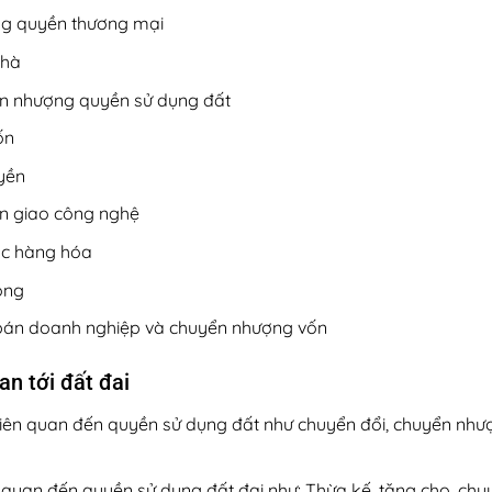
ng quyền thương mại
nhà
ển nhượng quyền sử dụng đất
ốn
yền
ển giao công nghệ
ác hàng hóa
ộng
bán doanh nghiệp và chuyển nhượng vốn
an tới đất đai
ên quan đến quyền sử dụng đất như chuyển đổi, chuyển nhượng
n quan đến quyền sử dụng đất đai như: Thừa kế, tặng cho, chu