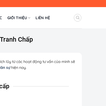
C
GIỚI THIỆU
LIÊN HỆ
 Tranh Chấp
tích lũy từ các hoạt động tư vấn của mình sẽ
dân sự
hiện nay.
 cấp