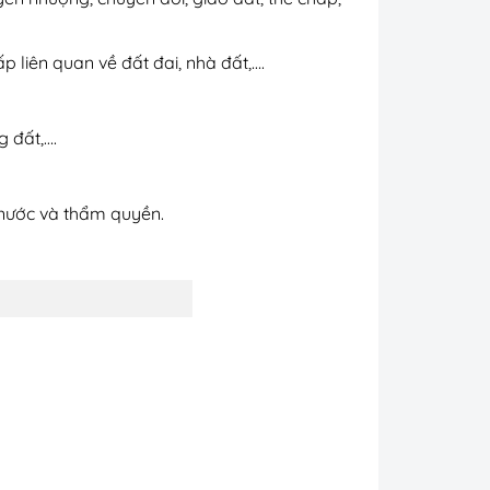
 liên quan về đất đai, nhà đất,….
 đất,….
à nước và thẩm quyền.