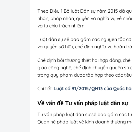
Theo Điều 1 Bộ luật Dân sự năm 2015 đã quy 
nhân, pháp nhân, quyền và nghĩa vụ về nhân 
và tự chịu trách nhiệm.
Luật dân sự sẽ bao gồm các nguyên tắc cơ 
và quyền sở hữu, chế định nghĩa vụ hoàn trả
Chế định bồi thường thiệt hại hợp đồng, chế
giao công nghệ, chế định chuyển quyền sử d
trong quy phạm được tập hợp theo các tiêu 
Chi tiết:
Luật số 91/2015/QH13 của Quốc hội
Về vấn đề Tư vấn pháp luật dân sự
Tư vấn pháp luật dân sự sẽ bao gồm các tư 
Quan hệ pháp luật về kinh doanh thương mại,