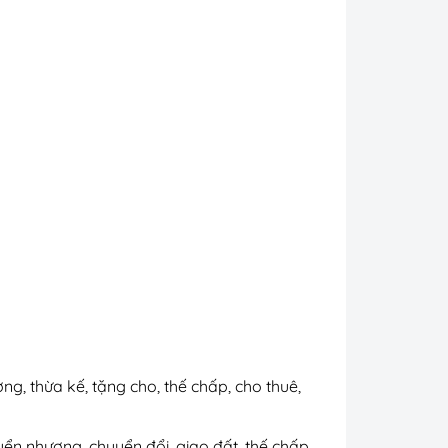
, thừa kế, tặng cho, thế chấp, cho thuê,
yển nhượng, chuyển đổi, giao đất, thế chấp,