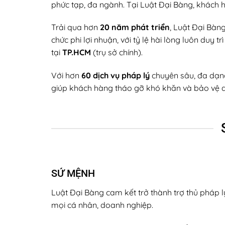
phức tạp, đa ngành. Tại Luật Đại Bàng, khách 
Trải qua hơn
20 năm phát triển
, Luật Đại Bàn
chức phi lợi nhuận, với tỷ lệ hài lòng luôn duy
tại
TP.HCM
(trụ sở chính).
Với hơn
60 dịch vụ pháp lý
chuyên sâu, đa dạng 
giúp khách hàng tháo gỡ khó khăn và bảo vệ q
SỨ MỆNH
Luật Đại Bàng cam kết trở thành trợ thủ pháp l
mọi cá nhân, doanh nghiệp.