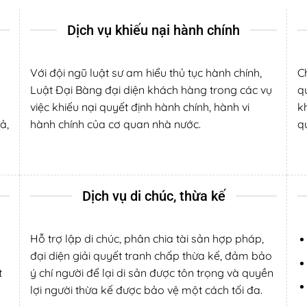
Dịch vụ khiếu nại hành chính
Với đội ngũ luật sư am hiểu thủ tục hành chính,
C
Luật Đại Bàng đại diện khách hàng trong các vụ
q
việc khiếu nại quyết định hành chính, hành vi
k
ả,
hành chính của cơ quan nhà nước.
qu
Dịch vụ di chúc, thừa kế
Hỗ trợ lập di chúc, phân chia tài sản hợp pháp,
đại diện giải quyết tranh chấp thừa kế, đảm bảo
t
ý chí người để lại di sản được tôn trọng và quyền
lợi người thừa kế được bảo vệ một cách tối đa.