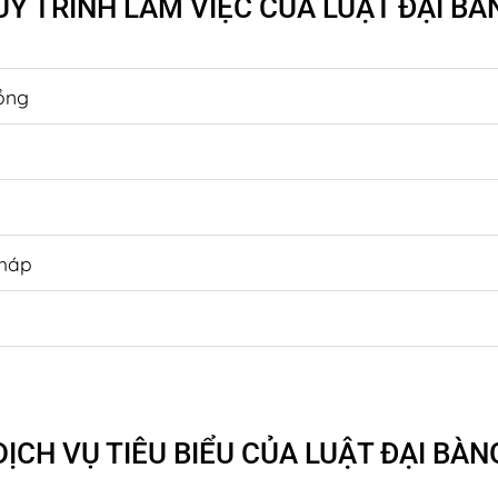
UY TRÌNH LÀM VIỆC CỦA LUẬT ĐẠI BÀ
đồng
pháp
DỊCH VỤ TIÊU BIỂU CỦA LUẬT ĐẠI BÀN