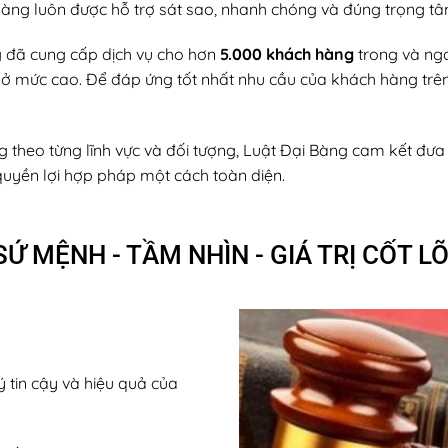
hàng luôn được hỗ trợ sát sao, nhanh chóng và đúng trọng tâ
g đã cung cấp dịch vụ cho hơn
5.000 khách hàng
trong và ngo
 trì ở mức cao. Để đáp ứng tốt nhất nhu cầu của khách hàng trê
theo từng lĩnh vực và đối tượng, Luật Đại Bàng cam kết đưa ra
uyền lợi hợp pháp một cách toàn diện.
SỨ MỆNH - TẦM NHÌN - GIÁ TRỊ CỐT LÕ
ý tin cậy và hiệu quả của