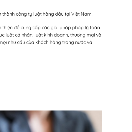
 thành công ty luật hàng đầu tại Việt Nam.
thiện để cung cấp các giải pháp pháp lý toàn
vực luật cá nhân, luật kinh doanh, thương mại và
 mọi nhu cầu của khách hàng trong nước và