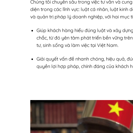
Chúng tôi chuyên sâu trong việc tư vấn và cung
diện trong các lĩnh vực: luật cá nhân, luật kinh
và quản trị pháp lý doanh nghiệp, với hai mục tiê
Giúp khách hàng hiểu đúng luật và xây dựn
chắc, từ đó yên tâm phát triển bền vững trên
tư, sinh sống và làm việc tại Việt Nam.
Giải quyết vấn đề nhanh chóng, hiệu quả, đú
quyền lợi hợp pháp, chính đáng của khách h