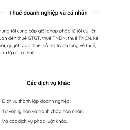
Thuế doanh nghiệp và cá nhân
húng tôi cung cấp giải pháp pháp lý tối ưu liên
uan đến thuế GTGT, thuế TNDN, thuế TNCN, kê
hai, quyết toán thuế, hỗ trợ tranh tụng về thuế,
ản lý rủi ro thuế.
Các dịch vụ khác
Dịch vụ thành lập doanh nghiệp;
Tư vấn ly hôn và tranh chấp hôn nhân;
Và các dịch vụ pháp luật khác.