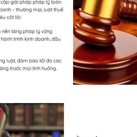
 cấp giải pháp pháp lý toàn
 doanh – thương mại, luật thuế
u cốt lõi:
g nền tảng pháp lý vững
 hành trình kinh doanh, đầu
ng luật, đảm bảo tối đa các
àng trước mọi tình huống.