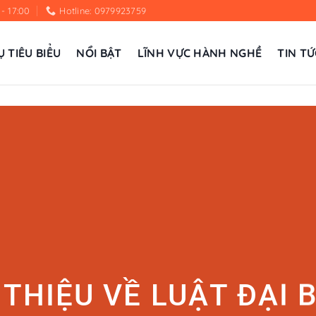
 - 17:00
Hotline: 0979923759
Ụ TIÊU BIỂU
NỔI BẬT
LĨNH VỰC HÀNH NGHỀ
TIN TỨ
 THIỆU VỀ LUẬT ĐẠI