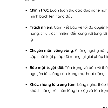
Chính trực
: Luôn tuân thủ đạo đức nghề nghi
minh bạch lên hàng đầu.
Trách nhiệm
: Cam kết bảo vệ tối đa quyền 
hàng, chịu trách nhiệm đến cùng với từng lờ
lý.
Chuyên môn vững vàng
: Không ngừng nâng
cập nhật luật pháp để mang lại giải pháp hi
Bảo mật tuyệt đối
: Tôn trọng và bảo vệ th
nguyên tắc sống còn trong mọi hoạt động.
Khách hàng là trung tâm
: Lắng nghe, thấu
khách hàng trên nền tảng tin cậy và tôn trọn