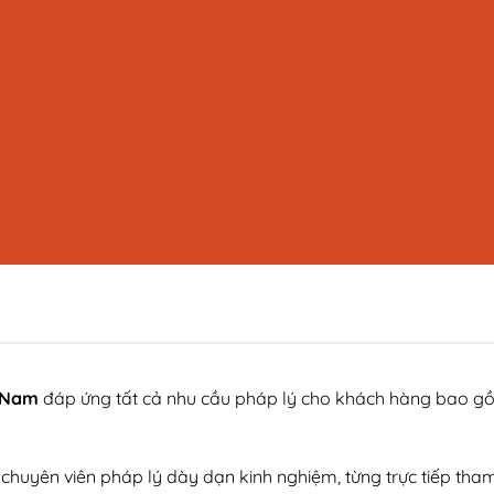
t Nam
đáp ứng tất cả nhu cầu pháp lý cho khách hàng bao gồ
 chuyên viên pháp lý dày dạn kinh nghiệm, từng trực tiếp tham g