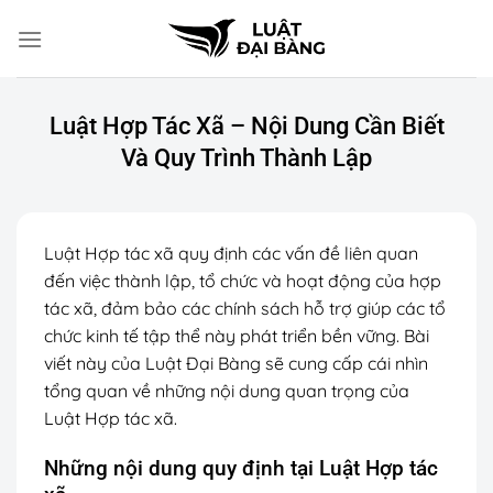
Chuyển
đến
nội
dung
Luật Hợp Tác Xã – Nội Dung Cần Biết
Và Quy Trình Thành Lập
Luật Hợp tác xã quy định các vấn đề liên quan
đến việc thành lập, tổ chức và hoạt động của hợp
tác xã, đảm bảo các chính sách hỗ trợ giúp các tổ
chức kinh tế tập thể này phát triển bền vững. Bài
viết này của Luật Đại Bàng sẽ cung cấp cái nhìn
tổng quan về những nội dung quan trọng của
Luật Hợp tác xã.
Những nội dung quy định tại Luật Hợp tác