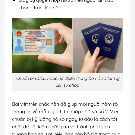
Giấy ủy quyền nộp hồ sơ nếu người xin cấp
không trực tiếp nộp.
Chuẩn bị CCCD hoặc hộ chiếu trong bộ hồ sơ làm lý
lịch tư pháp
Bài viết trên chắc hẳn đã giúp mọi người nắm rõ
thông tin về mẫu lý lịch tư pháp số 1 và số 2. Việc
chuẩn bị kỹ lưỡng hồ sơ ngay từ đầu là cách tốt
nhất để tiết kiệm thời gian và tránh phát sinh
trường hợp sai sót. Nếu bạn cần hỗ trợ trong quá