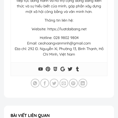
tiếp tục đồng hành và hỗ trợ cộng đồng bằng kiến
thức và sự hiểu biết của mình, góp phần xây dựng
một xã hội công bằng và văn minh hơn.
Thông tin liên hệ:
Website: https://luatdaibang.net
Hotline: 028 9802 9804
Email:
ceohoangvanminh@gmail.com
Địa chỉ: 292 Đ. Nguyễn Xí, Phường 13, Bình Thạnh, Hồ
Chí Minh, Việt Nam
BÀI VIẾT LIÊN QUAN