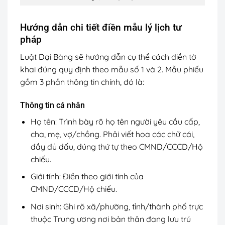
Hướng dẫn chi tiết điền mẫu lý lịch tư
pháp
Luật Đại Bàng sẽ hướng dẫn cụ thể cách điền tờ
khai đúng quy định theo mẫu số 1 và 2. Mẫu phiếu
gồm 3 phần thông tin chính, đó là:
Thông tin cá nhân
Họ tên: Trình bày rõ họ tên người yêu cầu cấp,
cha, mẹ, vợ/chồng. Phải viết hoa các chữ cái,
đầy đủ dấu, đúng thứ tự theo CMND/CCCD/Hộ
chiếu.
Giới tính: Điền theo giới tính của
CMND/CCCD/Hộ chiếu.
Nơi sinh: Ghi rõ xã/phường, tỉnh/thành phố trực
thuộc Trung ương nơi bản thân đang lưu trú