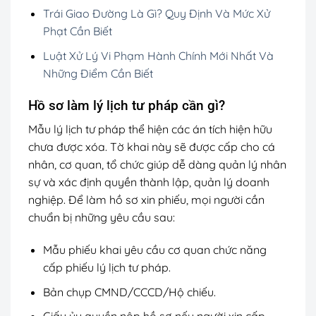
Trái Giao Đường Là Gì? Quy Định Và Mức Xử
Phạt Cần Biết
Luật Xử Lý Vi Phạm Hành Chính Mới Nhất Và
Những Điểm Cần Biết
Hồ sơ làm lý lịch tư pháp cần gì?
Mẫu lý lịch tư pháp thể hiện các án tích hiện hữu
chưa được xóa. Tờ khai này sẽ được cấp cho cá
nhân, cơ quan, tổ chức giúp dễ dàng quản lý nhân
sự và xác định quyền thành lập, quản lý doanh
nghiệp. Để làm hồ sơ xin phiếu, mọi người cần
chuẩn bị những yêu cầu sau:
Mẫu phiếu khai yêu cầu cơ quan chức năng
cấp phiếu lý lịch tư pháp.
Bản chụp CMND/CCCD/Hộ chiếu.