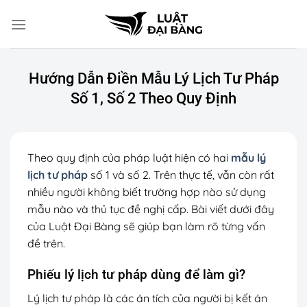
Chuyển
đến
nội
dung
Hướng Dẫn Điền Mẫu Lý Lịch Tư Pháp
Số 1, Số 2 Theo Quy Định
Theo quy định của pháp luật hiện có hai
mẫu lý
lịch tư pháp
số 1 và số 2. Trên thực tế, vẫn còn rất
nhiều người không biết trường hợp nào sử dụng
mẫu nào và thủ tục đề nghị cấp. Bài viết dưới đây
của Luật Đại Bàng sẽ giúp bạn làm rõ từng vấn
đề trên.
Phiếu lý lịch tư pháp dùng để làm gì?
Lý lịch tư pháp là các án tích của người bị kết án