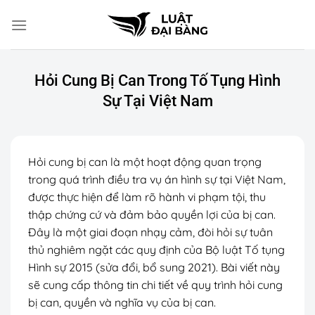
Chuyển
đến
nội
dung
Hỏi Cung Bị Can Trong Tố Tụng Hình
Sự Tại Việt Nam
Hỏi cung bị can là một hoạt động quan trọng
trong quá trình điều tra vụ án hình sự tại Việt Nam,
được thực hiện để làm rõ hành vi phạm tội, thu
thập chứng cứ và đảm bảo quyền lợi của bị can.
Đây là một giai đoạn nhạy cảm, đòi hỏi sự tuân
thủ nghiêm ngặt các quy định của Bộ luật Tố tụng
Hình sự 2015 (sửa đổi, bổ sung 2021). Bài viết này
sẽ cung cấp thông tin chi tiết về quy trình hỏi cung
bị can, quyền và nghĩa vụ của bị can.