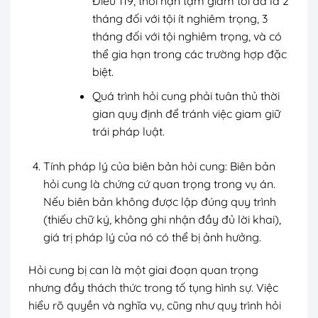
Điều 119, thời hạn tạm giam tối đa là 2
tháng đối với tội ít nghiêm trọng, 3
tháng đối với tội nghiêm trọng, và có
thể gia hạn trong các trường hợp đặc
biệt.
Quá trình hỏi cung phải tuân thủ thời
gian quy định để tránh việc giam giữ
trái pháp luật.
Tính pháp lý của biên bản hỏi cung: Biên bản
hỏi cung là chứng cứ quan trọng trong vụ án.
Nếu biên bản không được lập đúng quy trình
(thiếu chữ ký, không ghi nhận đầy đủ lời khai),
giá trị pháp lý của nó có thể bị ảnh hưởng.
Hỏi cung bị can là một giai đoạn quan trọng
nhưng đầy thách thức trong tố tụng hình sự. Việc
hiểu rõ quyền và nghĩa vụ, cũng như quy trình hỏi