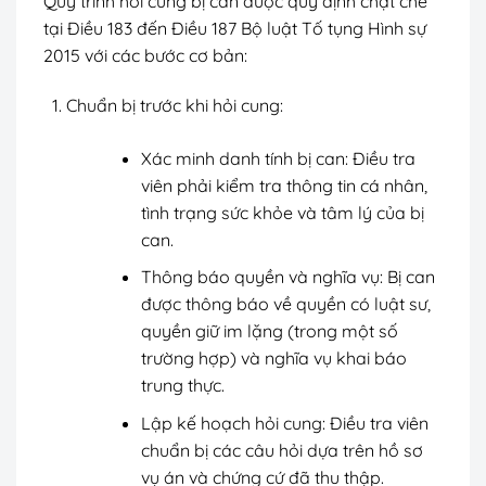
Quy trình hỏi cung bị can được quy định chặt chẽ
tại Điều 183 đến Điều 187 Bộ luật Tố tụng Hình sự
2015 với các bước cơ bản:
Chuẩn bị trước khi hỏi cung:
Xác minh danh tính bị can: Điều tra
viên phải kiểm tra thông tin cá nhân,
tình trạng sức khỏe và tâm lý của bị
can.
Thông báo quyền và nghĩa vụ: Bị can
được thông báo về quyền có luật sư,
quyền giữ im lặng (trong một số
trường hợp) và nghĩa vụ khai báo
trung thực.
Lập kế hoạch hỏi cung: Điều tra viên
chuẩn bị các câu hỏi dựa trên hồ sơ
vụ án và chứng cứ đã thu thập.