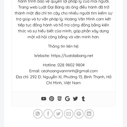
hành trình bảo vệ quyền lợi pháp lý của mỗi người.
Trang web Luật Đại Bàng do ông điều hành đã trở
thành một địa chỉ tin cậy cho nhiều người tìm kiếm sự
trợ giúp và tư vấn pháp lý. Hoàng Văn Minh cam kết
tiếp tục đồng hành và hỗ trợ cộng đồng bằng kiến
thức và sự hiểu biết của mình, góp phần xây dựng
một xã hội công bằng và văn minh hơn.
Thông tin liên hệ:
Website: https://luatdaibang.net
Hotline: 028 9802 9804
Email:
ceohoangvanminh@gmail.com
Địa chỉ: 292 Đ. Nguyễn Xí, Phường 13, Bình Thạnh, Hồ
Chí Minh, Việt Nam