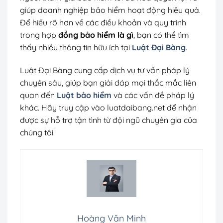
giúp doanh nghiệp bảo hiểm hoạt động hiệu quả.
Để hiểu rõ hơn về các điều khoản và quy trình
trong hợp
đồng bảo hiểm là gì
, bạn có thể tìm
thấy nhiều thông tin hữu ích tại
Luật Đại Bàng
.
Luật Đại Bàng cung cấp dịch vụ tư vấn pháp lý
chuyên sâu, giúp bạn giải đáp mọi thắc mắc liên
quan đến
Luật bảo hiểm
và các vấn đề pháp lý
khác. Hãy truy cập vào luatdaibang.net để nhận
được sự hỗ trợ tận tình từ đội ngũ chuyên gia của
chúng tôi!
Hoàng Văn Minh