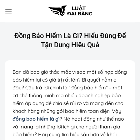
Chuyển
đến
nội
dung
Đồng Bảo Hiểm Là Gì? Hiểu Đúng Để
Tận Dụng Hiệu Quả
Bạn đã bao giờ thắc mắc vì sao một số hợp đồng
bảo hiểm lại có giá trị rất lớn? Bí quyết nằm ở
đâu? Câu trả lời chính là “đồng bảo hiểm” – một
cơ chế thông minh mà nhiều doanh nghiệp bảo
hiểm áp dụng để chia sẻ rủi ro và mang đến cho
khách hàng những gói bảo hiểm toàn diện. Vậy
đồng bảo hiểm là gì
? Nó hoạt động như thế nào
và mang lại những lợi ích gì cho người tham gia
bảo hiểm? Hãy cùng tìm hiểu sâu hơn về khái