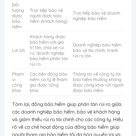
Đối
tượng
Trực tiếp bảo vệ
Trực tiếp bảo vệ doanh
được
người được bảo
nghiệp bảo hiểm
bảo
hiểm (khách hàng)
hiểm
Khách hàng được
bảo hiểm với giá
Doanh nghiệp bảo hiểm
trị lớn, chia sẻ rủi
Lợi ích
bảo vệ tài chính, tránh
ro; doanh nghiệp
rủi ro lớn.
bảo hiểm phân tán
rủi ro.
Phạm
Các bên đồng bảo
Thông tin về công ty tái
vi
hiểm và tỷ lệ tham
bảo hiểm thường không
công
gia được công
được công khai với người
khai
khai.
được bảo hiểm.
Tóm lại, đồng bảo hiểm giúp phân tán rủi ro giữa
các doanh nghiệp bảo hiểm, bảo vệ khách hàng
và giảm thiểu rủi ro tài chính cho các công ty. Hiểu
rõ về cơ chế hoạt động của đồng bảo hiểm giúp
người tham gia bảo hiểm tối đa hóa quyền lợi và