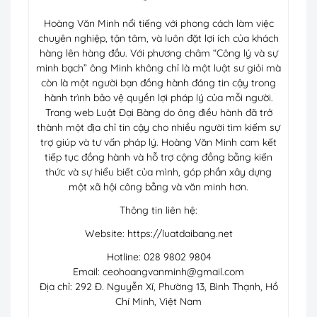
Hoàng Văn Minh nổi tiếng với phong cách làm việc
chuyên nghiệp, tận tâm, và luôn đặt lợi ích của khách
hàng lên hàng đầu. Với phương châm “Công lý và sự
minh bạch” ông Minh không chỉ là một luật sư giỏi mà
còn là một người bạn đồng hành đáng tin cậy trong
hành trình bảo vệ quyền lợi pháp lý của mỗi người.
Trang web Luật Đại Bàng do ông điều hành đã trở
thành một địa chỉ tin cậy cho nhiều người tìm kiếm sự
trợ giúp và tư vấn pháp lý. Hoàng Văn Minh cam kết
tiếp tục đồng hành và hỗ trợ cộng đồng bằng kiến
thức và sự hiểu biết của mình, góp phần xây dựng
một xã hội công bằng và văn minh hơn.
Thông tin liên hệ:
Website: https://luatdaibang.net
Hotline: 028 9802 9804
Email:
ceohoangvanminh@gmail.com
Địa chỉ: 292 Đ. Nguyễn Xí, Phường 13, Bình Thạnh, Hồ
Chí Minh, Việt Nam