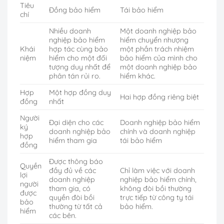
Tiêu
Đồng bảo hiểm
Tái bảo hiểm
chí
Nhiều doanh
Một doanh nghiệp bảo
nghiệp bảo hiểm
hiểm chuyển nhượng
Khái
hợp tác cùng bảo
một phần trách nhiệm
niệm
hiểm cho một đối
bảo hiểm của mình cho
tượng duy nhất để
một doanh nghiệp bảo
phân tán rủi ro.
hiểm khác.
Hợp
Một hợp đồng duy
Hai hợp đồng riêng biệt
đồng
nhất
Người
Đại diện cho các
Doanh nghiệp bảo hiểm
ký
doanh nghiệp bảo
chính và doanh nghiệp
hợp
hiểm tham gia
tái bảo hiểm
đồng
Được thông báo
Quyền
đầy đủ về các
Chỉ làm việc với doanh
lợi
doanh nghiệp
nghiệp bảo hiểm chính,
người
tham gia, có
không đòi bồi thường
được
quyền đòi bồi
trực tiếp từ công ty tái
bảo
thường từ tất cả
bảo hiểm.
hiểm
các bên.