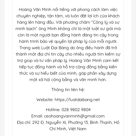
Hoàng Văn Minh nổi tiếng với phong cách làm việc
chuyên nghiệp, tận tâm, và luôn đặt lợi ích của khách
hàng lên hàng đầu. Với phương châm “Công lý và sự
minh bạch” ông Minh không chỉ là một luật sư giỏi mà
còn là một người bạn đồng hành đáng tin cậy trong
hành trình bảo vệ quyền lợi pháp lý của mỗi người.
Trang web Luật Đại Bàng do ông điều hành đã trở
thành một địa chỉ tin cậy cho nhiều người tìm kiếm sự
trợ giúp và tư vấn pháp lý. Hoàng Văn Minh cam kết
tiếp tục đồng hành và hỗ trợ cộng đồng bằng kiến
thức và sự hiểu biết của mình, góp phần xây dựng
một xã hội công bằng và văn minh hơn.
Thông tin liên hệ:
Website: https://luatdaibang.net
Hotline: 028 9802 9804
Email:
ceohoangvanminh@gmail.com
Địa chỉ: 292 Đ. Nguyễn Xí, Phường 13, Bình Thạnh, Hồ
Chí Minh, Việt Nam