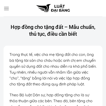
Chuyển
đến
nội
dung
Hợp đồng cho tặng đất – Mẫu chuẩn,
thủ tục, điều cần biết
Trong thực tế, việc cha mẹ tặng đất cho con, ông
bà tặng tài sản cho cháu hoặc anh chị em chuyển
quyền sử dụng đất cho nhau diễn ra khá phổ biến.
Tuy nhiên, nhiều người vẫn nhầm lẫn giữa việc
“cho”, “tặng” bằng lời nói và việc lập hợp đồng
cho tặng đất theo đúng quy định pháp luật.
Theo Bộ luật Dân sự, hợp đồng tặng cho là sự
thỏa thuận giữa các bên. Theo đó, bên tặng cho