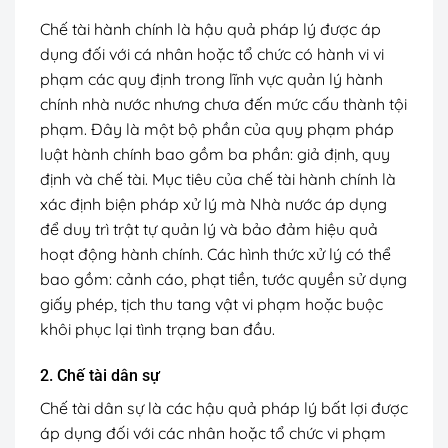
Chế tài hành chính là hậu quả pháp lý được áp
dụng đối với cá nhân hoặc tổ chức có hành vi vi
phạm các quy định trong lĩnh vực quản lý hành
chính nhà nước nhưng chưa đến mức cấu thành tội
phạm. Đây là một bộ phần của quy phạm pháp
luật hành chính bao gồm ba phần: giả định, quy
định và chế tài. Mục tiêu của chế tài hành chính là
xác định biện pháp xử lý mà Nhà nước áp dụng
để duy trì trật tự quản lý và bảo đảm hiệu quả
hoạt động hành chính. Các hình thức xử lý có thể
bao gồm: cảnh cáo, phạt tiền, tước quyền sử dụng
giấy phép, tịch thu tang vật vi phạm hoặc buộc
khôi phục lại tình trạng ban đầu.
2. Chế tài dân sự
Chế tài dân sự là các hậu quả pháp lý bất lợi được
áp dụng đối với các nhân hoặc tổ chức vi phạm