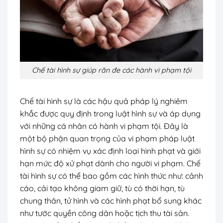
Chế tài hình sự giúp răn đe các hành vi phạm tội
Chế tài hình sự là các hậu quả pháp lý nghiêm
khắc được quy định trong luật hình sự và áp dụng
với những cá nhân có hành vi phạm tội. Đây là
một bộ phận quan trọng của vi phạm pháp luật
hình sự có nhiệm vụ xác định loại hình phạt và giới
hạn mức độ xử phạt dành cho người vi phạm. Chế
tài hình sự có thể bao gồm các hình thức như: cảnh
cáo, cải tạo không giam giữ, tù có thời hạn, tù
chung thân, tử hình và các hình phạt bổ sung khác
như tước quyền công dân hoặc tịch thu tài sản.