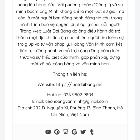
hàng lên hàng đầu. Với phương châm “Công lý và sự
minh bạch” ông Minh không chỉ là một luật sư giỏi mà
còn là một người bạn đồng hành đáng tin cậy trong
hành trình bảo vệ quyền lợi pháp lý của mỗi người.
Trang web Luật Đại Bàng do ông điều hành đã trở
thành một địa chỉ tin cậy cho nhiều người tìm kiếm sự
trợ giúp và tư vấn pháp lý. Hoàng Văn Minh cam kết
tiếp tục đồng hành và hỗ trợ cộng đồng bằng kiến
thức và sự hiểu biết của mình, góp phần xây dựng
một xã hội công bằng và văn minh hơn.
Thông tin liên hệ:
Website: https://luatdaibang.net
Hotline: 028 9802 9804
Email:
ceohoangvanminh@gmail.com
Địa chỉ: 292 Đ. Nguyễn Xí, Phường 13, Bình Thạnh, Hồ
Chí Minh, Việt Nam