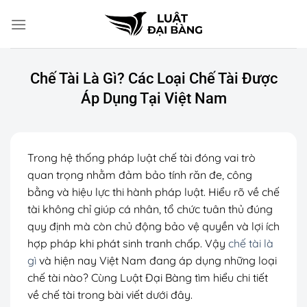
Chuyển
đến
nội
dung
Chế Tài Là Gì? Các Loại Chế Tài Được
Áp Dụng Tại Việt Nam
Trong hệ thống pháp luật chế tài đóng vai trò
quan trọng nhằm đảm bảo tính răn đe, công
bằng và hiệu lực thi hành pháp luật. Hiểu rõ về chế
tài không chỉ giúp cá nhân, tổ chức tuân thủ đúng
quy định mà còn chủ động bảo vệ quyền và lợi ích
hợp pháp khi phát sinh tranh chấp. Vậy
chế tài là
gì
và hiện nay Việt Nam đang áp dụng những loại
chế tài nào? Cùng Luật Đại Bàng tìm hiểu chi tiết
về chế tài trong bài viết dưới đây.