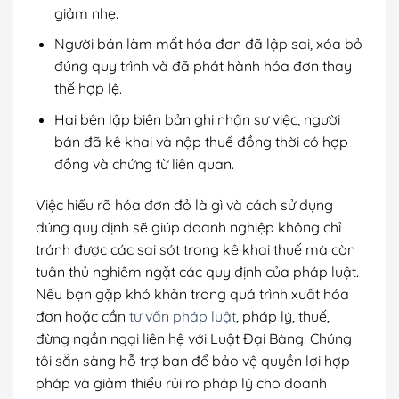
giảm nhẹ.
Người bán làm mất hóa đơn đã lập sai, xóa bỏ
đúng quy trình và đã phát hành hóa đơn thay
thế hợp lệ.
Hai bên lập biên bản ghi nhận sự việc, người
bán đã kê khai và nộp thuế đồng thời có hợp
đồng và chứng từ liên quan.
Việc hiểu rõ hóa đơn đỏ là gì và cách sử dụng
đúng quy định sẽ giúp doanh nghiệp không chỉ
tránh được các sai sót trong kê khai thuế mà còn
tuân thủ nghiêm ngặt các quy định của pháp luật.
Nếu bạn gặp khó khăn trong quá trình xuất hóa
đơn hoặc cần
tư vấn pháp luật
, pháp lý, thuế,
đừng ngần ngại liên hệ với Luật Đại Bàng. Chúng
tôi sẵn sàng hỗ trợ bạn để bảo vệ quyền lợi hợp
pháp và giảm thiểu rủi ro pháp lý cho doanh