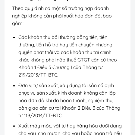
Theo quy định có một số trường hợp doanh
nghiệp không cần phải xuất hóa đơn đỏ, bao
gồm:
Các khoản thu bồi thường bằng tiền, tiền
thưởng, tiền hỗ trợ hay tiền chuyển nhượng
quyền phát thải và các khoản thu tài chính
khác không phải nộp thuế GTGT căn cứ theo
Khoản 1 Điều 5 Chương I của Thông tư
219/2013/TT-BTC.
Đơn vị tự sản xuất, xây dựng tài sản cố định
phục vụ sản xuất, kinh doanh không cần lập
hóa đơn đỏ khi đã hoàn thành, nghiệm thu,
bàn giao căn cứ tại Khoản 2 Điều 3 của Thông
tư 119/2014/TT-BTC.
Xuất máy móc, vật tư hay hàng hóa dưới dạng
cho vay, cho mượn, cho vay hoặc hoàn trả nếu