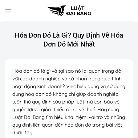
Chuyển
đến
nội
dung
Hóa Đơn Đỏ Là Gì? Quy Định Về Hóa
Đơn Đỏ Mới Nhất
Hóa đơn đỏ là gì và tại sao nó lại quan trọng đối
với các doanh nghiệp và cá nhân trong quá trình
hoạt động kinh doanh? Việc hiểu đúng và sử dụng
đúng hóa đơn đỏ không chỉ giúp doanh nghiệp
tuân thủ quy định của pháp luật mà còn bảo vệ
quyền lợi và giảm thiểu rủi ro về thuế. Hãy cùng
Luật Đại Bàng tìm hiểu khái niệm, vai trò và những
quy định liên quan đến hóa đơn đỏ trong bài viết
dưới đây.