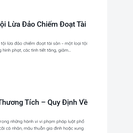
Tội Lừa Đảo Chiếm Đoạt Tài
 tội lừa đảo chiếm đoạt tài sản – một loại tội
ình phạt, các tình tiết tăng, giảm...
Thương Tích – Quy Định Về
trong những hành vi vi phạm pháp luật phổ
 cãi cá nhân, mâu thuẫn gia đình hoặc xung