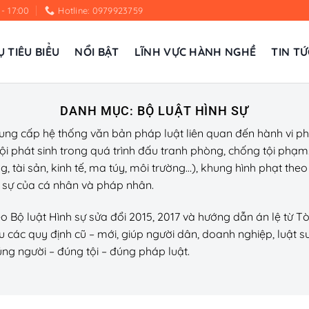
 - 17:00
Hotline: 0979923759
Ụ TIÊU BIỂU
NỔI BẬT
LĨNH VỰC HÀNH NGHỀ
TIN TỨ
DANH MỤC:
BỘ LUẬT HÌNH SỰ
ng cấp hệ thống văn bản pháp luật liên quan đến hành vi phạm
hội phát sinh trong quá trình đấu tranh phòng, chống tội ph
ài sản, kinh tế, ma túy, môi trường…), khung hình phạt theo t
nh sự của cá nhân và pháp nhân.
Bộ luật Hình sự sửa đổi 2015, 2017 và hướng dẫn án lệ từ Tò
ếu các quy định cũ – mới, giúp người dân, doanh nghiệp, luật 
ng người – đúng tội – đúng pháp luật.