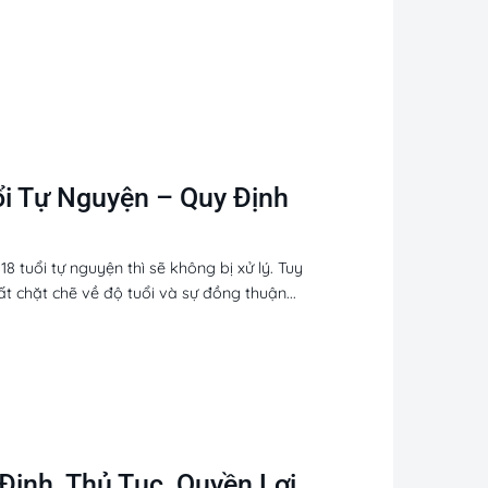
ổi Tự Nguyện – Quy Định
8 tuổi tự nguyện thì sẽ không bị xử lý. Tuy
t chặt chẽ về độ tuổi và sự đồng thuận...
Định, Thủ Tục, Quyền Lợi