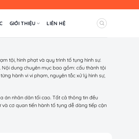
C
GIỚI THIỆU
LIÊN HỆ
 tội, hình phạt và quy trình tố tụng hình sự.
ạm. Nội dung chuyên mục bao gồm: cấu thành tội
ừng hành vi vi phạm, nguyên tắc xử lý hình sự,
a án nhân dân tối cao. Tất cả thông tin đều
sư và cơ quan tiến hành tố tụng dễ dàng tiếp cận