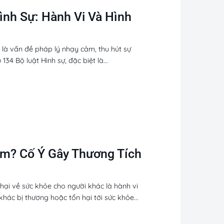
ình Sự: Hành Vi Và Hình
 là vấn đề pháp lý nhạy cảm, thu hút sự
34 Bộ luật Hình sự, đặc biệt là...
ăm? Cố Ý Gây Thương Tích
hại về sức khỏe cho người khác là hành vi
hác bị thương hoặc tổn hại tới sức khỏe...