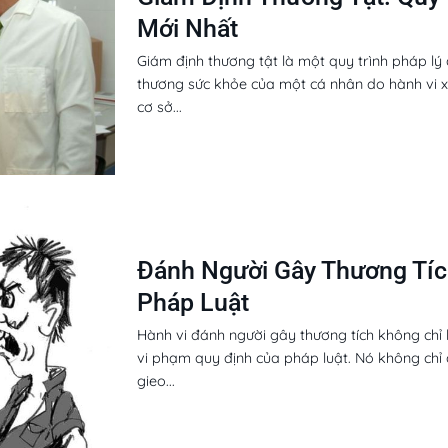
Mới Nhất
Giám định thương tật là một quy trình pháp l
thương sức khỏe của một cá nhân do hành vi 
cơ sở...
Đánh Người Gây Thương Tíc
Pháp Luật
Hành vi đánh người gây thương tích không chỉ
vi phạm quy định của pháp luật. Nó không chỉ 
gieo...