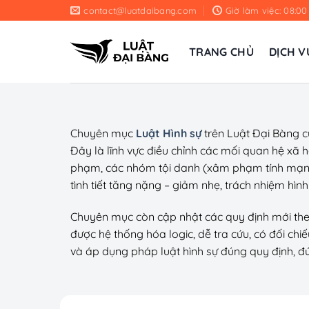
Chuyển
contact@luatdaibang.com
Giờ làm việc: 08:00
đến
nội
TRANG CHỦ
DỊCH V
dung
Chuyên mục
Luật Hình sự
trên Luật Đại Bàng cu
Đây là lĩnh vực điều chỉnh các mối quan hệ xã 
phạm, các nhóm tội danh (xâm phạm tính mạng, t
tình tiết tăng nặng – giảm nhẹ, trách nhiệm hì
Chuyên mục còn cập nhật các quy định mới theo 
được hệ thống hóa logic, dễ tra cứu, có đối chi
và áp dụng pháp luật hình sự đúng quy định, đú