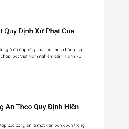
t Quy Định Xử Phạt Của
 dấu giả để đáp ứng nhu cầu khách hàng. Tuy
ị pháp luật Việt Nam nghiêm cấm. Hành vi...
g An Theo Quy Định Hiện
u tập của công an là một văn bản quan trọng