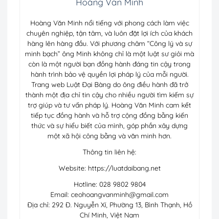
Hoàng Văn Minh
Hoàng Văn Minh nổi tiếng với phong cách làm việc
chuyên nghiệp, tận tâm, và luôn đặt lợi ích của khách
hàng lên hàng đầu. Với phương châm “Công lý và sự
minh bạch” ông Minh không chỉ là một luật sư giỏi mà
còn là một người bạn đồng hành đáng tin cậy trong
hành trình bảo vệ quyền lợi pháp lý của mỗi người.
Trang web Luật Đại Bàng do ông điều hành đã trở
thành một địa chỉ tin cậy cho nhiều người tìm kiếm sự
trợ giúp và tư vấn pháp lý. Hoàng Văn Minh cam kết
tiếp tục đồng hành và hỗ trợ cộng đồng bằng kiến
thức và sự hiểu biết của mình, góp phần xây dựng
một xã hội công bằng và văn minh hơn.
Thông tin liên hệ:
Website: https://luatdaibang.net
Hotline: 028 9802 9804
Email:
ceohoangvanminh@gmail.com
Địa chỉ: 292 Đ. Nguyễn Xí, Phường 13, Bình Thạnh, Hồ
Chí Minh, Việt Nam