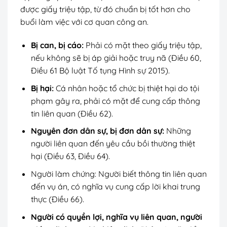
được giấy triệu tập, từ đó chuẩn bị tốt hơn cho
buổi làm việc với cơ quan công an.
Bị can, bị cáo:
Phải có mặt theo giấy triệu tập,
nếu không sẽ bị áp giải hoặc truy nã (Điều 60,
Điều 61 Bộ luật Tố tụng Hình sự 2015).
Bị hại:
Cá nhân hoặc tổ chức bị thiệt hại do tội
phạm gây ra, phải có mặt để cung cấp thông
tin liên quan (Điều 62).
Nguyên đơn dân sự, bị đơn dân sự:
Những
người liên quan đến yêu cầu bồi thường thiệt
hại (Điều 63, Điều 64).
Người làm chứng: Người biết thông tin liên quan
đến vụ án, có nghĩa vụ cung cấp lời khai trung
thực (Điều 66).
Người có quyền lợi, nghĩa vụ liên quan, người