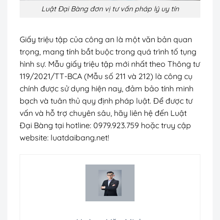
Luật Đại Bàng đơn vị tư vấn pháp lý uy tín
Giấy triệu tập của công an là một văn bản quan
trọng, mang tính bắt buộc trong quá trình tố tụng
hình sự. Mẫu giấy triệu tập mới nhất theo Thông tư
119/2021/TT-BCA (Mẫu số 211 và 212) là công cụ
chính được sử dụng hiện nay, đảm bảo tính minh
bạch và tuân thủ quy định pháp luật. Để được tư
vấn và hỗ trợ chuyên sâu, hãy liên hệ đến Luật
Đại Bàng tại hotline: 0979.923.759 hoặc truy cập
website:
luatdaibang.net
!