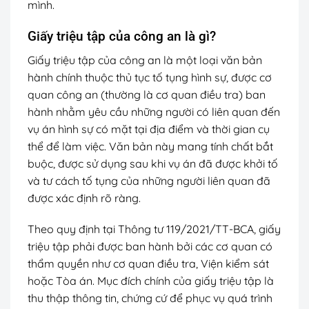
mình.
Giấy triệu tập của công an là gì?
Giấy triệu tập của công an là một loại văn bản
hành chính thuộc thủ tục tố tụng hình sự, được cơ
quan công an (thường là cơ quan điều tra) ban
hành nhằm yêu cầu những người có liên quan đến
vụ án hình sự có mặt tại địa điểm và thời gian cụ
thể để làm việc. Văn bản này mang tính chất bắt
buộc, được sử dụng sau khi vụ án đã được khởi tố
và tư cách tố tụng của những người liên quan đã
được xác định rõ ràng.
Theo quy định tại Thông tư 119/2021/TT-BCA, giấy
triệu tập phải được ban hành bởi các cơ quan có
thẩm quyền như cơ quan điều tra, Viện kiểm sát
hoặc Tòa án. Mục đích chính của giấy triệu tập là
thu thập thông tin, chứng cứ để phục vụ quá trình