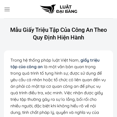
Chuyển
đến
nội
dung
Mẫu Giấy Triệu Tập Của Công An Theo
Quy Định Hiện Hành
Trong hệ thống pháp luật Việt Nam,
giấy triệu
tập của công an
là một văn bản quan trọng
trong quá trình tố tụng hình sự, được sử dụng để
yêu cầu cá nhân hoặc tổ chức có liên quan đến vụ
án phải có mặt tại cơ quan công an để phục vụ
quá trình điều tra, xác minh. Việc nhận được giấy
triệu tập thường gây ra sự lo lắng, bối rối cho
nhiều người, đặc biệt khi không hiểu rõ về nội
dung, tính chất pháp lý, quyền và nghĩa vụ của