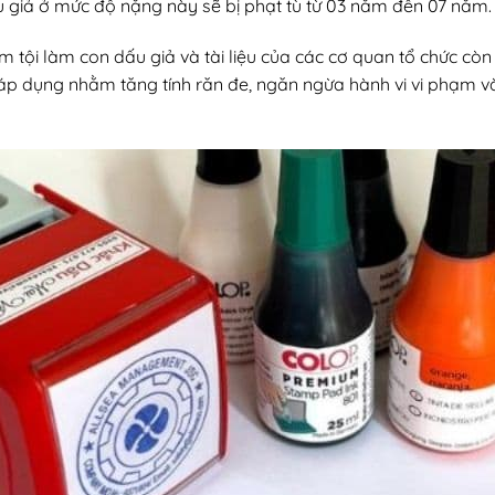
u giả ở mức độ nặng này sẽ bị phạt tù từ 03 năm đến 07 năm.
 tội làm con dấu giả và tài liệu của các cơ quan tổ chức còn c
 áp dụng nhằm tăng tính răn đe, ngăn ngừa hành vi vi phạm 