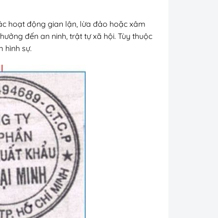
 các hoạt động gian lận, lừa đảo hoặc xâm
hưởng đến an ninh, trật tự xã hội. Tùy thuộc
 hình sự.