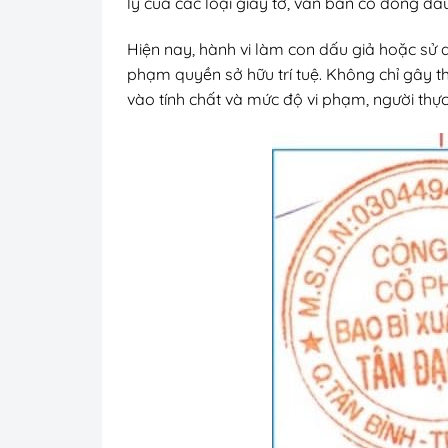
lý của các loại giấy tờ, văn bản có đóng dấu
Hiện nay, hành vi làm con dấu giả hoặc sử 
phạm quyền sở hữu trí tuệ. Không chỉ gây thi
vào tính chất và mức độ vi phạm, người thực 