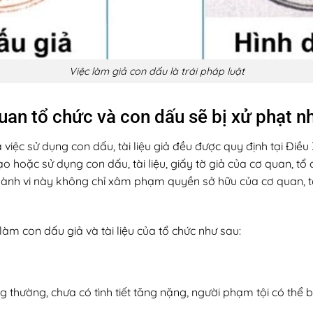
Việc làm giả con dấu là trái pháp luật
quan tổ chức và con dấu sẽ bị xử phạt n
à việc sử dụng con dấu, tài liệu giả đều được quy định tại Điều
ạo hoặc sử dụng con dấu, tài liệu, giấy tờ giả của cơ quan, tổ
. Hành vi này không chỉ xâm phạm quyền sở hữu của cơ quan,
àm con dấu giả và tài liệu của tổ chức như sau:
 thường, chưa có tình tiết tăng nặng, người phạm tội có thể bị