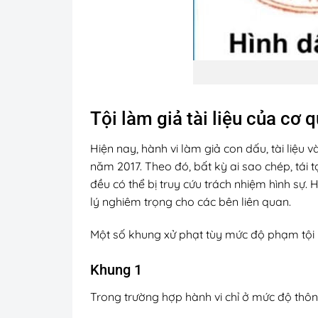
Tội làm giả tài liệu của cơ 
Hiện nay, hành vi làm giả con dấu, tài liệu v
năm 2017. Theo đó, bất kỳ ai sao chép, tái t
đều có thể bị truy cứu trách nhiệm hình sự
lý nghiêm trọng cho các bên liên quan.
Một số khung xử phạt tùy mức độ phạm tội l
Khung 1
Trong trường hợp hành vi chỉ ở mức độ thông