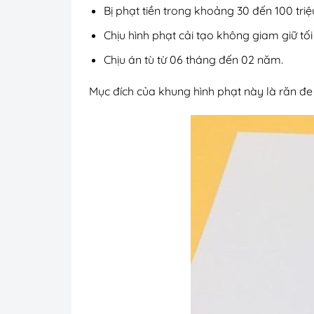
Bị phạt tiền trong khoảng 30 đến 100 tri
Chịu hình phạt cải tạo không giam giữ tố
Chịu án tù từ 06 tháng đến 02 năm.
Mục đích của khung hình phạt này là răn đe 