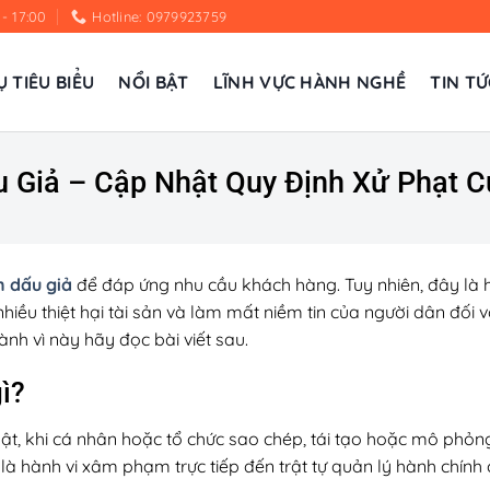
 - 17:00
Hotline: 0979923759
Ụ TIÊU BIỂU
NỔI BẬT
LĨNH VỰC HÀNH NGHỀ
TIN TỨ
 Giả – Cập Nhật Quy Định Xử Phạt C
n dấu giả
để đáp ứng nhu cầu khách hàng. Tuy nhiên, đây là hà
ều thiệt hại tài sản và làm mất niềm tin của người dân đối vớ
ành vì này hãy đọc bài viết sau.
gì?
uật, khi cá nhân hoặc tổ chức sao chép, tái tạo hoặc mô ph
à hành vi xâm phạm trực tiếp đến trật tự quản lý hành chính