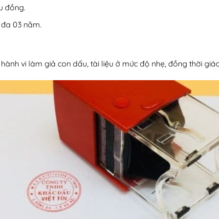
ệu đồng.
i đa 03 năm.
hành vi làm giả con dấu, tài liệu ở mức độ nhẹ, đồng thời gi