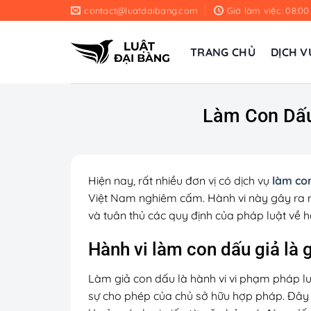
Chuyển
contact@luatdaibang.com
Giờ làm việc: 08:00
đến
nội
TRANG CHỦ
DỊCH V
dung
Làm Con Dấu
Hiện nay, rất nhiều đơn vị có dịch vụ
làm co
Việt Nam nghiêm cấm. Hành vi này gây ra nhi
và tuân thủ các quy định của pháp luật về h
Hành vi làm con dấu giả là 
Làm giả con dấu là hành vi vi phạm pháp l
sự cho phép của chủ sở hữu hợp pháp. Đây l