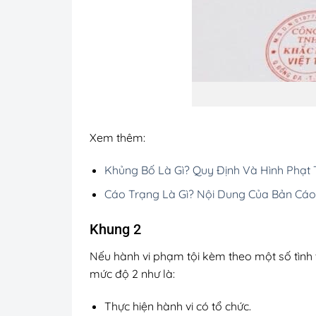
Xem thêm:
Khủng Bố Là Gì? Quy Định Và Hình Phạt
Cáo Trạng Là Gì? Nội Dung Của Bản Cáo
Khung 2
Nếu hành vi phạm tội kèm theo một số tình t
mức độ 2 như là:
Thực hiện hành vi có tổ chức.