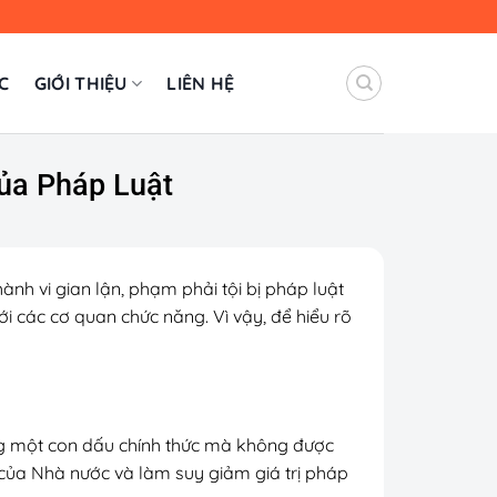
C
GIỚI THIỆU
LIÊN HỆ
ủa Pháp Luật
nh vi gian lận, phạm phải tội bị pháp luật
i các cơ quan chức năng. Vì vậy, để hiểu rõ
ỏng một con dấu chính thức mà không được
 của Nhà nước và làm suy giảm giá trị pháp