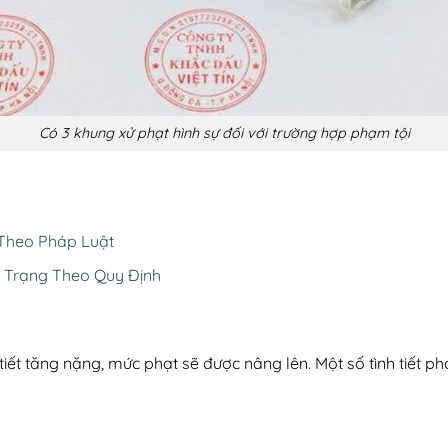
Có 3 khung xử phạt hình sự đối với trường hợp phạm tội
 Theo Pháp Luật
 Trạng Theo Quy Định
iết tăng nặng, mức phạt sẽ được nâng lên. Một số tình tiết p