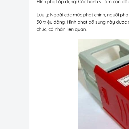
Hình phạt áp dụng: Các hành vi làm con dấ
Lưu ý: Ngoài các mức phạt chính, người phạm
50 triệu đồng. Hình phạt bổ sung này được
chức, cá nhân liên quan.