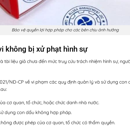
Bảo vệ quyền lợi hợp pháp cho các bên chịu ảnh hưởng
vi không bị xử phạt hình sự
 tài liệu giả chưa đến mức truy cứu trách nhiệm hình sự, ngư
/2021/NĐ-CP về vi phạm các quy định quản lý và sử dụng con d
sau:
a cơ quan, tổ chức, hoặc chức danh nhà nước.
 sử dụng con dấu không hợp pháp.
ông được phép của cơ quan, tổ chức có thẩm quyền.