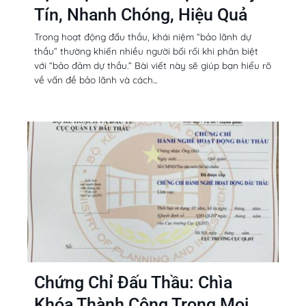
Tín, Nhanh Chóng, Hiệu Quả
Trong hoạt động đấu thầu, khái niệm “bảo lãnh dự
thầu” thường khiến nhiều người bối rối khi phân biệt
với “bảo đảm dự thầu.” Bài viết này sẽ giúp bạn hiểu rõ
về vấn đề bảo lãnh và cách...
Chứng Chỉ Đấu Thầu: Chìa
Khóa Thành Công Trong Mọi