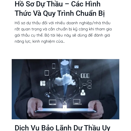
Hồ Sơ Dự Thầu – Các Hình
Thức Và Quy Trình Chuẩn Bị
Hồ sơ dự thầu đối với nhiều doanh nghiệp/nhà thầu
rất quan trọng và cần chuẩn bị kỹ càng khi tham gia
gói thầu cụ thể. Bộ tài liệu này sẽ dùng để đánh giá
năng lực, kinh nghiệm của...
Dịch Vụ Bảo Lãnh Dự Thầu Uy