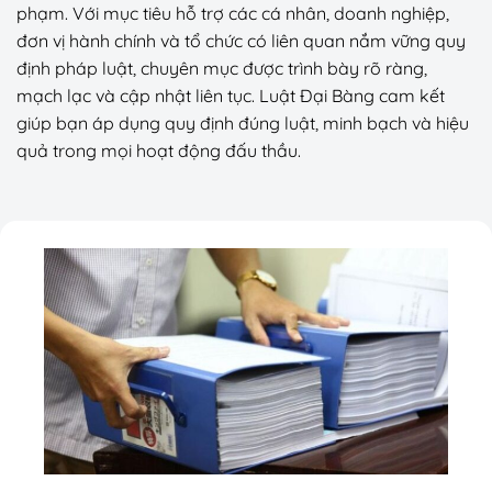
phạm. Với mục tiêu hỗ trợ các cá nhân, doanh nghiệp,
đơn vị hành chính và tổ chức có liên quan nắm vững quy
định pháp luật, chuyên mục được trình bày rõ ràng,
mạch lạc và cập nhật liên tục. Luật Đại Bàng cam kết
giúp bạn áp dụng quy định đúng luật, minh bạch và hiệu
quả trong mọi hoạt động đấu thầu.