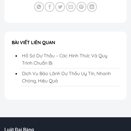
BÀI VIẾT LIÊN QUAN
Hồ Sơ Dự Thầu – Các Hình Thức Và Quy
Trình Chuẩn Bị
Dịch Vụ Bảo Lãnh Dự Thầu Uy Tín, Nhanh
Chóng, Hiệu Quả
Luật Đại Bàng