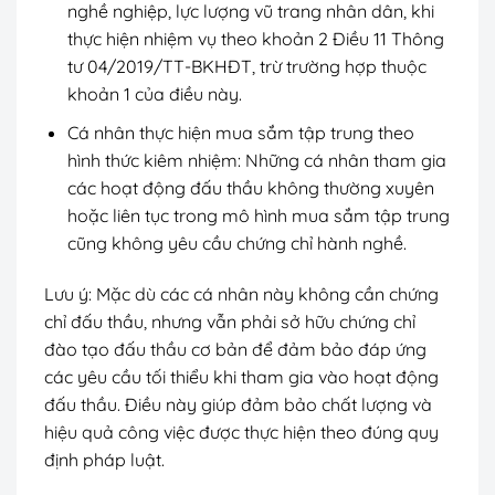
nghề nghiệp, lực lượng vũ trang nhân dân, khi
thực hiện nhiệm vụ theo khoản 2 Điều 11 Thông
tư 04/2019/TT-BKHĐT, trừ trường hợp thuộc
khoản 1 của điều này.
Cá nhân thực hiện mua sắm tập trung theo
hình thức kiêm nhiệm: Những cá nhân tham gia
các hoạt động đấu thầu không thường xuyên
hoặc liên tục trong mô hình mua sắm tập trung
cũng không yêu cầu chứng chỉ hành nghề.
Lưu ý: Mặc dù các cá nhân này không cần chứng
chỉ đấu thầu, nhưng vẫn phải sở hữu chứng chỉ
đào tạo đấu thầu cơ bản để đảm bảo đáp ứng
các yêu cầu tối thiểu khi tham gia vào hoạt động
đấu thầu. Điều này giúp đảm bảo chất lượng và
hiệu quả công việc được thực hiện theo đúng quy
định pháp luật.