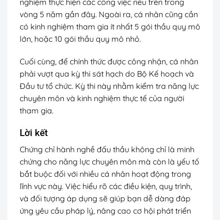
nghiệm thực hiện các công việc nêu trên trong
vòng 5 năm gần đây. Ngoài ra, cá nhân cũng cần
có kinh nghiệm tham gia ít nhất 5 gói thầu quy mô
lớn, hoặc 10 gói thầu quy mô nhỏ.
Cuối cùng, để chính thức được công nhận, cá nhân
phải vượt qua kỳ thi sát hạch do Bộ Kế hoạch và
Đầu tư tổ chức. Kỳ thi này nhằm kiểm tra năng lực
chuyên môn và kinh nghiệm thực tế của người
tham gia.
Lời kết
Chứng chỉ hành nghề đấu thầu không chỉ là minh
chứng cho năng lực chuyên môn mà còn là yếu tố
bắt buộc đối với nhiều cá nhân hoạt động trong
lĩnh vực này. Việc hiểu rõ các điều kiện, quy trình,
và đối tượng áp dụng sẽ giúp bạn dễ dàng đáp
ứng yêu cầu pháp lý, nâng cao cơ hội phát triển