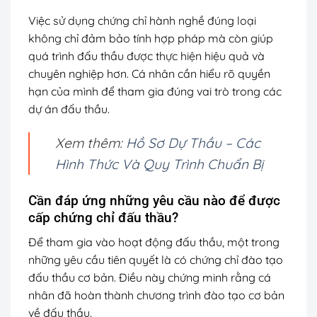
Việc sử dụng chứng chỉ hành nghề đúng loại
không chỉ đảm bảo tính hợp pháp mà còn giúp
quá trình đấu thầu được thực hiện hiệu quả và
chuyên nghiệp hơn. Cá nhân cần hiểu rõ quyền
hạn của mình để tham gia đúng vai trò trong các
dự án đấu thầu.
Xem thêm:
Hồ Sơ Dự Thầu – Các
Hình Thức Và Quy Trình Chuẩn Bị
Cần đáp ứng những yêu cầu nào để được
cấp chứng chỉ đấu thầu?
Để tham gia vào hoạt động đấu thầu, một trong
những yêu cầu tiên quyết là có chứng chỉ đào tạo
đấu thầu cơ bản. Điều này chứng minh rằng cá
nhân đã hoàn thành chương trình đào tạo cơ bản
về đấu thầu.