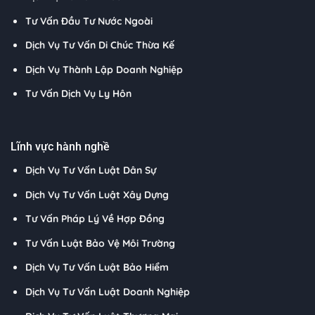
Tư Vấn Đầu Tư Nước Ngoài
Dịch Vụ Tư Vấn Di Chúc Thừa Kế
Dịch Vụ Thành Lập Doanh Nghiệp
Tư Vấn Dịch Vụ Ly Hôn
Lĩnh vực hành nghề
Dịch Vụ Tư Vấn Luật Dân Sự
Dịch Vụ Tư Vấn Luật Xây Dựng
Tư Vấn Pháp Lý Về Hợp Đồng
Tư Vấn Luật Bảo Vệ Môi Trường
Dịch Vụ Tư Vấn Luật Bảo Hiểm
Dịch Vụ Tư Vấn Luật Doanh Nghiệp