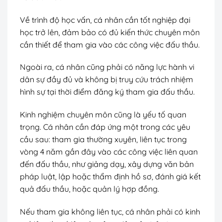
Về trình độ học vấn, cá nhân cần tốt nghiệp đại
học trở lên, đảm bảo có đủ kiến thức chuyên môn
cần thiết để tham gia vào các công việc đấu thầu.
Ngoài ra, cá nhân cũng phải có năng lực hành vi
dân sự đầy đủ và không bị truy cứu trách nhiệm
hình sự tại thời điểm đăng ký tham gia đấu thầu.
Kinh nghiệm chuyên môn cũng là yếu tố quan
trọng. Cá nhân cần đáp ứng một trong các yêu
cầu sau: tham gia thường xuyên, liên tục trong
vòng 4 năm gần đây vào các công việc liên quan
đến đấu thầu, như giảng dạy, xây dựng văn bản
pháp luật, lập hoặc thẩm định hồ sơ, đánh giá kết
quả đấu thầu, hoặc quản lý hợp đồng.
Nếu tham gia không liên tục, cá nhân phải có kinh