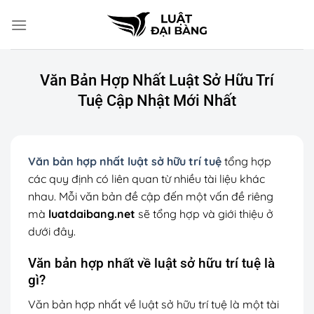
Chuyển
đến
nội
dung
Văn Bản Hợp Nhất Luật Sở Hữu Trí
Tuệ Cập Nhật Mới Nhất
Văn bản hợp nhất luật sở hữu trí tuệ
tổng hợp
các quy định có liên quan từ nhiều tài liệu khác
nhau. Mỗi văn bản đề cập đến một vấn đề riêng
mà
luatdaibang.net
sẽ tổng hợp và giới thiệu ở
dưới đây.
Văn bản hợp nhất về luật sở hữu trí tuệ là
gì?
Văn bản hợp nhất về luật sở hữu trí tuệ là một tài