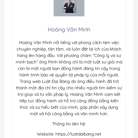
Hoàng Văn Minh
Hoàng Văn Minh nổi tiếng với phong cách làm việc
chuyên nghiệp, tận tâm, và luôn đặt lợi ích của khách
hàng lên hàng đầu. Với phương châm “Công lý và sự
minh bạch” ông Minh không chỉ là một luật sư giỏi mà
còn là một người bạn đồng hành đáng tin cậy trong
hành trình bảo vệ quyền lợi pháp lý của mỗi người.
Trang web Luật Đại Bàng do ông điều hành đã trở
thành một địa chỉ tin cậy cho nhiều người tìm kiếm sự
trợ giúp và tư vấn pháp lý. Hoàng Văn Minh cam kết
tiếp tục đồng hành và hỗ trợ cộng đồng bằng kiến
thức và sự hiểu biết của mình, góp phần xây dựng
một xã hội công bằng và văn minh hơn.
Thông tin liên hệ:
Website: https://luatdaibang.net