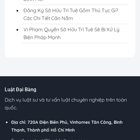
Đăng Ký Sở Hữu Trí Tuệ Gồm Thủ Tục Gì?
Các Chi Tiết Cần Nắm
Vi Phạm Quyền Sở Hữu Trí Tuệ Sẽ Bị Xử Lý
Biện Pháp Mạnh
Luật Đại Bàng
Dịch vụ luật sư và tư vấn luật chuyên nghiệp trên toàn
quốc.
Địa chỉ: 720A Điện Biên Phủ, Vinhomes Tân Cảng, Bình
Thạnh, Thành phố Hồ Chí Minh