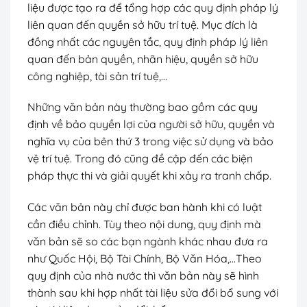
liệu được tạo ra để tổng hợp các quy định pháp lý
liên quan đến quyền sở hữu trí tuệ. Mục đích là
đồng nhất các nguyên tắc, quy định pháp lý liên
quan đến bản quyền, nhãn hiệu, quyền sở hữu
công nghiệp, tài sản trí tuệ,…
Những văn bản này thường bao gồm các quy
định về bảo quyền lợi của người sở hữu, quyền và
nghĩa vụ của bên thứ 3 trong việc sử dụng và bảo
vệ trí tuệ. Trong đó cũng đề cập đến các biện
pháp thực thi và giải quyết khi xảy ra tranh chấp.
Các văn bản này chỉ được ban hành khi có luật
cần điều chỉnh. Tùy theo nội dung, quy định mà
văn bản sẽ so các bạn ngành khác nhau đưa ra
như Quốc Hội, Bộ Tài Chính, Bộ Văn Hóa,…Theo
quy định của nhà nước thì văn bản này sẽ hình
thành sau khi hợp nhất tài liệu sửa đổi bổ sung với