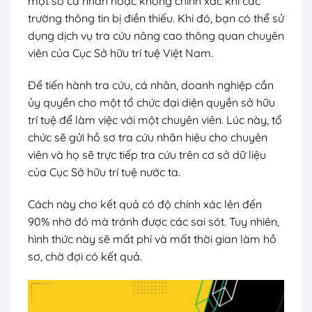
một số cá nhân hoặc không chính xác khi các
trường thông tin bị điền thiếu. Khi đó, bạn có thể sử
dụng dịch vụ tra cứu nâng cao thông quan chuyên
viên của Cục Sở hữu trí tuệ Việt Nam.
Để tiến hành tra cứu, cá nhân, doanh nghiệp cần
ủy quyền cho một tổ chức đại diện quyền sở hữu
trí tuệ để làm việc với một chuyên viên. Lúc này, tổ
chức sẽ gửi hồ sơ tra cứu nhãn hiệu cho chuyên
viên và họ sẽ trực tiếp tra cứu trên cơ sở dữ liệu
của Cục Sở hữu trí tuệ nước ta.
Cách này cho kết quả có độ chính xác lên đến
90% nhờ đó mà tránh được các sai sót. Tuy nhiên,
hình thức này sẽ mất phí và mất thời gian làm hồ
sơ, chờ đợi có kết quả.