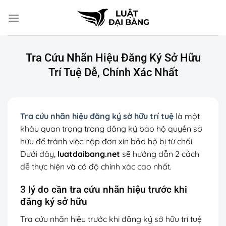
Chuyển
đến
nội
dung
Tra Cứu Nhãn Hiệu Đăng Ký Sở Hữu
Trí Tuệ Dễ, Chính Xác Nhất
Tra cứu nhãn hiệu đăng ký sở hữu trí tuệ
là một
khâu quan trọng trong đăng ký bảo hộ quyền sở
hữu để tránh việc nộp đơn xin bảo hộ bị từ chối.
Dưới đây,
luatdaibang.net
sẽ hướng dẫn 2 cách
dễ thực hiện và có độ chính xác cao nhất.
3 lý do cần tra cứu nhãn hiệu trước khi
đăng ký sở hữu
Tra cứu nhãn hiệu trước khi đăng ký sở hữu trí tuệ