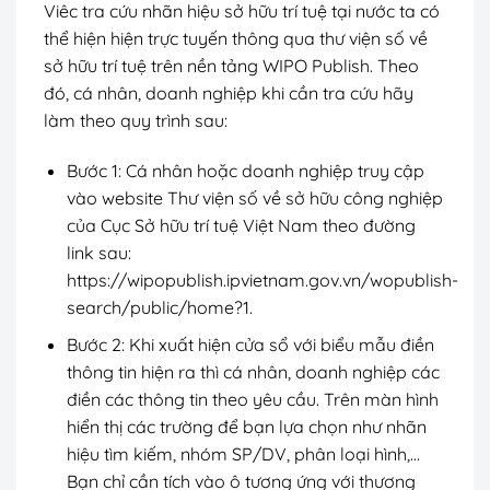
Viêc tra cứu nhãn hiệu sở hữu trí tuệ tại nước ta có
thể hiện hiện trực tuyến thông qua thư viện số về
sở hữu trí tuệ trên nền tảng WIPO Publish. Theo
đó, cá nhân, doanh nghiệp khi cần tra cứu hãy
làm theo quy trình sau:
Bước 1: Cá nhân hoặc doanh nghiệp truy cập
vào website Thư viện số về sở hữu công nghiệp
của Cục Sở hữu trí tuệ Việt Nam theo đường
link sau:
https://wipopublish.ipvietnam.gov.vn/wopublish-
search/public/home?1.
Bước 2: Khi xuất hiện cửa sổ với biểu mẫu điền
thông tin hiện ra thì cá nhân, doanh nghiệp các
điền các thông tin theo yêu cầu. Trên màn hình
hiển thị các trường để bạn lựa chọn như nhãn
hiệu tìm kiếm, nhóm SP/DV, phân loại hình,…
Bạn chỉ cần tích vào ô tương ứng với thương