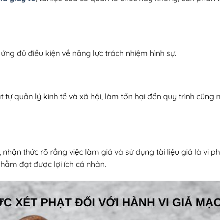
 ứng đủ điều kiện về năng lực trách nhiệm hình sự.
 tự quản lý kinh tế và xã hội, làm tổn hại đến quy trình cũng n
, nhận thức rõ rằng việc làm giả và sử dụng tài liệu giả là vi 
hằm đạt được lợi ích cá nhân.