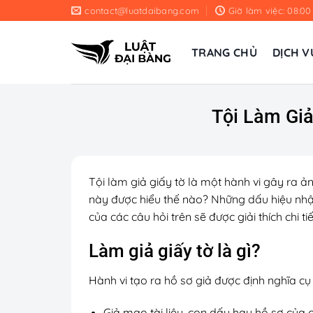
Chuyển
contact@luatdaibang.com
Giờ làm việc: 08:00
đến
nội
TRANG CHỦ
DỊCH V
dung
Tội Làm Giả
Tội làm giả giấy tờ là một hành vi gây ra ả
này được hiểu thế nào? Những dấu hiệu nhận 
của các câu hỏi trên sẽ được giải thích chi tiế
Làm giả giấy tờ là gì?
Hành vi tạo ra hồ sơ giả được định nghĩa cụ
Giả mạo tài liệu, con dấu hay hồ sơ của