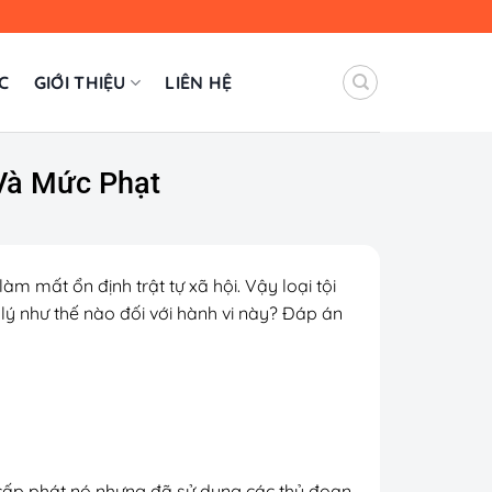
C
GIỚI THIỆU
LIÊN HỆ
 Và Mức Phạt
m mất ổn định trật tự xã hội. Vậy loại tội
lý như thế nào đối với hành vi này? Đáp án
 cấp phát nó nhưng đã sử dụng các thủ đoạn