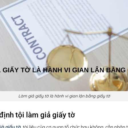
Làm giả giấy tờ là hành vi gian lận bằng giấy tờ
định tội làm giả giấy tờ
iả giấy tờ
, tài liệu của cơ quan tổ chức hay không, cần phân 