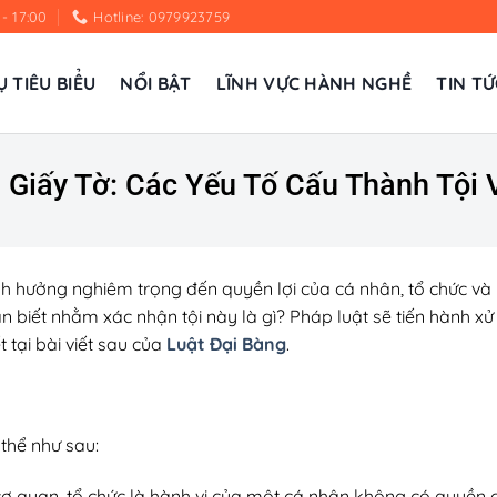
 - 17:00
Hotline: 0979923759
Ụ TIÊU BIỂU
NỔI BẬT
LĨNH VỰC HÀNH NGHỀ
TIN TỨ
 Giấy Tờ: Các Yếu Tố Cấu Thành Tội
nh hưởng nghiêm trọng đến quyền lợi của cá nhân, tổ chức và là
biết nhằm xác nhận tội này là gì? Pháp luật sẽ tiến hành xử 
t tại bài viết sau của
Luật Đại Bàng
.
 thể như sau:
 cơ quan, tổ chức là hành vi của một cá nhân không có quyền