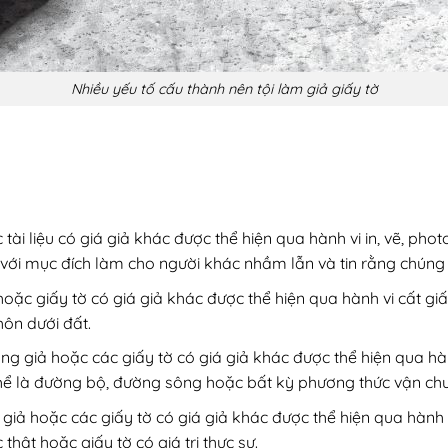
Nhiều yếu tố cấu thành nên tội làm giả giấy tờ
tài liệu có giá giả khác được thể hiện qua hành vi in, vẽ, p
 với mục đích làm cho người khác nhầm lẫn và tin rằng chúng l
hoặc giấy tờ có giá giả khác được thể hiện qua hành vi cất g
hôn dưới đất.
g giả hoặc các giấy tờ có giá giả khác được thể hiện qua hàn
thể là đường bộ, đường sông hoặc bất kỳ phương thức vận ch
giả hoặc các giấy tờ có giá giả khác được thể hiện qua hành
thật hoặc giấy tờ có giá trị thực sự.