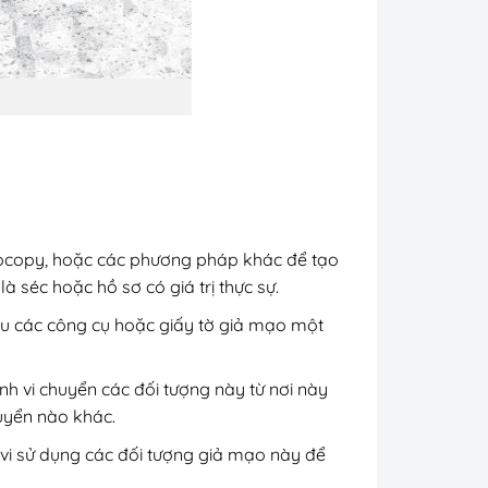
hotocopy, hoặc các phương pháp khác để tạo
à séc hoặc hồ sơ có giá trị thực sự.
iấu các công cụ hoặc giấy tờ giả mạo một
h vi chuyển các đối tượng này từ nơi này
uyển nào khác.
 vi sử dụng các đối tượng giả mạo này để