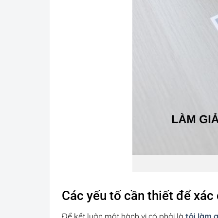
Các yếu tố cần thiết để xác 
Để kết luận một hành vi có phải là
tội làm g