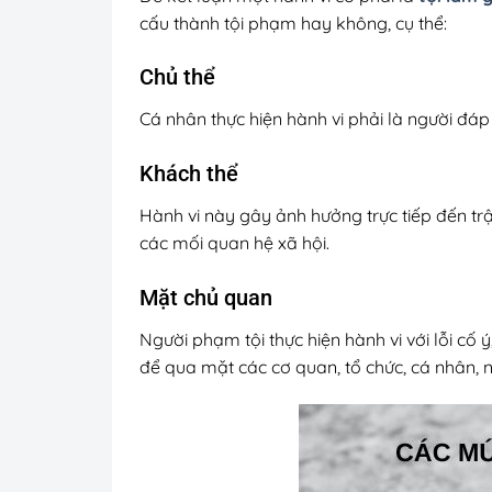
cấu thành tội phạm hay không, cụ thể:
Chủ thể
Cá nhân thực hiện hành vi phải là người đáp
Khách thể
Hành vi này gây ảnh hưởng trực tiếp đến trật
các mối quan hệ xã hội.
Mặt chủ quan
Người phạm tội thực hiện hành vi với lỗi cố ý
để qua mặt các cơ quan, tổ chức, cá nhân, n