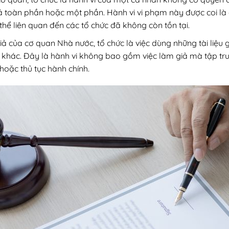
giả toàn phần hoặc một phần. Hành vi vi phạm này được coi là
hể liên quan đến các tổ chức đã không còn tồn tại.
 giả của cơ quan Nhà nước, tổ chức là việc dùng những tài li
khác. Đây là hành vi không bao gồm việc làm giả mà tập trun
hoặc thủ tục hành chính.