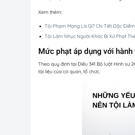
Xem thêm:
Tội Phạm Mạng Là Gì? Chi Tiết Đặc Điể
Tội Làm Nhục Người Khác Bị Xử Phạt Th
Mức phạt áp dụng với hành v
Theo quy định tại Điều 341 Bộ luật Hình sự 2
tài liệu của cơ quan, tổ chức.