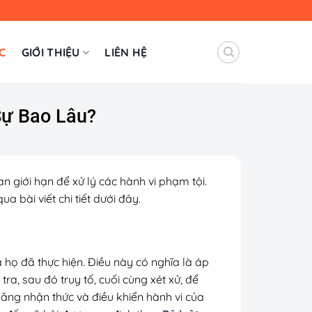
C
GIỚI THIỆU
LIÊN HỆ
 Sự Bao Lâu?
an giới hạn để xử lý các hành vi phạm tội.
a bài viết chi tiết dưới đây.
 họ đã thực hiện. Điều này có nghĩa là áp
ra, sau đó truy tố, cuối cùng xét xử, để
năng nhận thức và điều khiển hành vi của