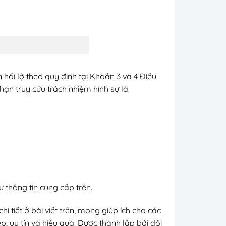
hối lộ theo quy định tại Khoản 3 và 4 Điều
hạn truy cứu trách nhiệm hình sự là:
ư thông tin cung cấp trên.
i tiết ở bài viết trên, mong giúp ích cho các
, uy tín và hiệu quả. Được thành lập bởi đội