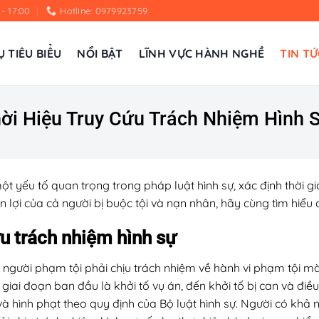
 - 17:00
Hotline: 0979923759
Ụ TIÊU BIỂU
NỔI BẬT
LĨNH VỰC HÀNH NGHỀ
TIN TỨ
hời Hiệu Truy Cứu Trách Nhiệm Hình
ột yếu tố quan trọng trong pháp luật hình sự, xác định thời gi
lợi của cả người bị buộc tội và nạn nhân, hãy cùng tìm hiểu qu
ứu trách nhiệm hình sự
u người phạm tội phải chịu trách nhiệm về hành vi phạm tội mà
iai đoạn ban đầu là khởi tố vụ án, đến khởi tố bị can và điều t
à hình phạt theo quy định của Bộ luật hình sự. Người có khả 