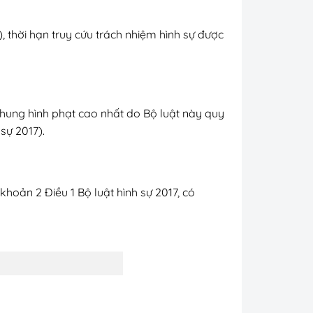
), thời hạn truy cứu trách nhiệm hình sự được
khung hình phạt cao nhất do Bộ luật này quy
sự 2017).
khoản 2 Điều 1 Bộ luật hình sự 2017, có