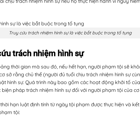
hải chịu trách nhiệm hình sự nếu họ thực hiện hành vi nguy hi
Truy cứu trách nhiệm hình sự là việc bắt buộc trong tố tụng
 cứu trách nhiệm hình sự
oảng thời gian mà sau đó, nếu hết hạn, người phạm tội sẽ khôn
cơ sở rằng chủ thể (người đủ tuổi chịu trách nhiệm hình sự cù
uật hình sự. Quá trình này bao gồm các hoạt động khởi tố của c
c biện pháp trách nhiệm hình sự đối với người phạm tội của cơ
thời hạn luật định tính từ ngày tội phạm được thực hiện và kết
phạm tội: