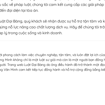
 sắc về pháp luật, chúng tôi cam kết cung cấp các giải pháp p
ến đại diện tại tòa án.
Luật Đại Bàng, quý khách sẽ nhận được sự hỗ trợ tận tâm và k
ừng nỗ lực nâng cao chất lượng dịch vụ. Hãy để chúng tôi
trở
p lý trong cuộc sống và kinh doanh.
ới phong cách làm việc chuyên nghiệp, tận tâm, và luôn đặt lợi ích c
ng Minh không chỉ là một luật sư giỏi mà còn là một người bạn đồng 
gười. Trang web Luật Đại Bàng do ông điều hành đã trở thành một địa c
ng Văn Minh cam kết tiếp tục đồng hành và hỗ trợ cộng đồng bằng kiế