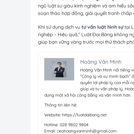
ngũ luật sư giàu kinh nghiệm và am hiểu sâu
soạn thảo hợp đồng, giải quyết tranh chấp đ
Khi sử dụng dịch vụ
tư vấn luật hình sự
tại 
nghiệp – Hiệu quả,” Luật Đại Bàng không ng
giúp bạn vững vàng trước mọi thử thách phá
Hoàng Văn Minh
Hoàng Văn Minh nổi tiếng v
“Công lý và sự minh bạch” ô
quyền lợi pháp lý của mỗi n
giúp và tư vấn pháp lý. Hoà
dựng một xã hội công bằng và văn minh hơn.
Thông tin liên hệ:
Website: https://luatdaibang.net
Hotline: 028 9802 9804
Email:
ceohoangvanminh@gmail.com