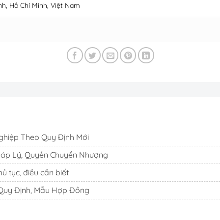
nh, Hồ Chí Minh, Việt Nam
ghiệp Theo Quy Định Mới
háp Lý, Quyền Chuyển Nhượng
 tục, điều cần biết
 Quy Định, Mẫu Hợp Đồng