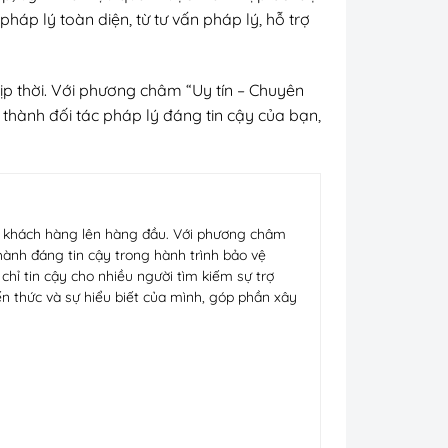
háp lý toàn diện, từ tư vấn pháp lý, hỗ trợ
ịp thời. Với phương châm “Uy tín – Chuyên
 thành đối tác pháp lý đáng tin cậy của bạn,
ủa khách hàng lên hàng đầu. Với phương châm
hành đáng tin cậy trong hành trình bảo vệ
hỉ tin cậy cho nhiều người tìm kiếm sự trợ
n thức và sự hiểu biết của mình, góp phần xây