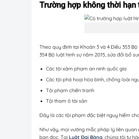
Trường hợp không thời hạn 
Theo quy định tại Khoản 3 và 4 Điều 353 Bộ 
354 Bộ luật hình sự năm 2015, sửa đổi bổ su
Các tội xâm phạm an ninh quốc gia
Các tội phá hoại hòa bình, chống loài ng
Tội phạm chiến tranh
Tội tham ô tài sản
Đây là các tội phạm đặc biệt nguy hiểm cho
Như vậy, mọi vướng mắc pháp lý liên quan
bạn đọc. Tại
Luật Đại Bàng
, chúng tôi tự 