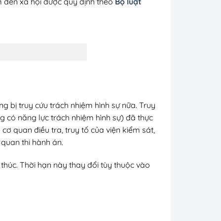
ểm đến xã hội được quy định theo
Bộ luật
g bị truy cứu trách nhiệm hình sự nữa. Truy
ng có năng lực trách nhiệm hình sự) đã thực
ơ quan điều tra, truy tố của viện kiểm sát,
 quan thi hành án.
 thúc. Thời hạn này thay đổi tùy thuộc vào