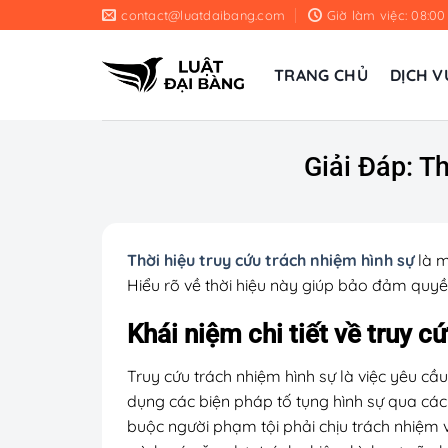
Chuyển
contact@luatdaibang.com
Giờ làm việc: 08:00
đến
nội
TRANG CHỦ
DỊCH V
dung
Giải Đáp: T
Thời hiệu truy cứu trách nhiệm hình sự
là m
Hiểu rõ về thời hiệu này giúp bảo đảm quyền 
Khái niệm chi tiết về truy c
Truy cứu trách nhiệm hình sự là việc yêu cầ
dụng các biện pháp tố tụng hình sự qua các g
buộc người phạm tội phải chịu trách nhiệm v