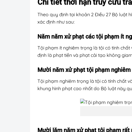
Chi tiết thời hạn truy cứu t
Theo quy định tại khoản 2 Điều 27 Bộ luật hì
xác định như sau:
Năm năm xử phạt các tội phạm ít n
Tội phạm ít nghiêm trọng là tội có tính ch
định là phạt tiền và phạt cải tạo không giam
Mười năm xử phạt tội phạm nghiêm 
Tội phạm nghiêm trọng là tội có tính chất v
khung hình phạt cao nhất do Bộ luật này qu
Mười lăm năm xử phạt tội phạm rất