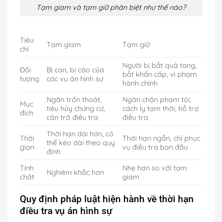
Tạm giam và tạm giữ phân biệt như thế nào?
Tiêu
Tạm giam
Tạm giữ
chí
Người bị bắt quả tang,
Đối
Bị can, bị cáo của
bắt khẩn cấp, vi phạm
tượng
các vụ án hình sự
hành chính
Ngăn trốn thoát,
Ngăn chặn phạm tội,
Mục
tiêu hủy chứng cứ,
cách ly tạm thời, hỗ trợ
đích
cản trở điều tra
điều tra
Thời hạn dài hơn, có
Thời
Thời hạn ngắn, chỉ phục
thể kéo dài theo quy
gian
vụ điều tra ban đầu
định
Tính
Nhẹ hơn so với tạm
Nghiêm khắc hơn
chất
giam
Quy định pháp luật hiện hành về thời hạn
điều tra vụ án hình sự