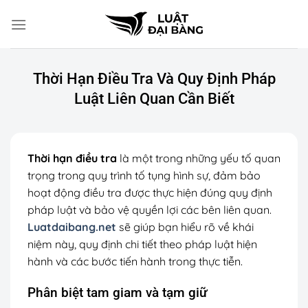
Chuyển
đến
nội
dung
Thời Hạn Điều Tra Và Quy Định Pháp
Luật Liên Quan Cần Biết
Thời hạn điều tra
là một trong những yếu tố quan
trọng trong quy trình tố tụng hình sự, đảm bảo
hoạt động điều tra được thực hiện đúng quy định
pháp luật và bảo vệ quyền lợi các bên liên quan.
Luatdaibang.net
sẽ giúp bạn hiểu rõ về khái
niệm này, quy định chi tiết theo pháp luật hiện
hành và các bước tiến hành trong thực tiễn.
Phân biệt tam giam và tạm giữ