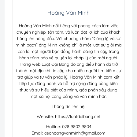
Hoàng Văn Minh
Hoàng Văn Minh nổi tiếng với phong cách làm việc
chuyên nghiệp, tận tâm, và luôn đặt lợi ích của khách
hàng lên hàng đầu. Với phương châm “Công lý và sự
minh bạch” ông Minh không chỉ là một luật sư giỏi mà
còn là một người bạn đồng hành đáng tin cậy trong
hành trình bảo vệ quyền lợi pháp lý của mỗi người.
Trang web Luật Đại Bàng do ông điều hành đã trở
thành một địa chỉ tin cậy cho nhiều người tìm kiếm sự
trợ giúp và tư vấn pháp lý. Hoàng Văn Minh cam kết
tiếp tục đồng hành và hỗ trợ cộng đồng bằng kiến
thức và sự hiểu biết của mình, góp phần xây dựng
một xã hội công bằng và văn minh hơn.
Thông tin liên hệ:
Website: https://luatdaibang.net
Hotline: 028 9802 9804
Email:
ceohoangvanminh@gmail.com