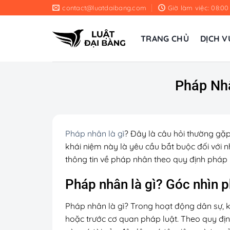
Chuyển
contact@luatdaibang.com
Giờ làm việc: 08:00
đến
nội
TRANG CHỦ
DỊCH V
dung
Pháp Nhâ
Pháp nhân là gì
? Đây là câu hỏi thường gặp
khái niệm này là yêu cầu bắt buộc đối với n
thông tin về pháp nhân theo quy định pháp 
Pháp nhân là gì? Góc nhìn p
Pháp nhân là gì? Trong hoạt động dân sự, k
hoặc trước cơ quan pháp luật. Theo quy định