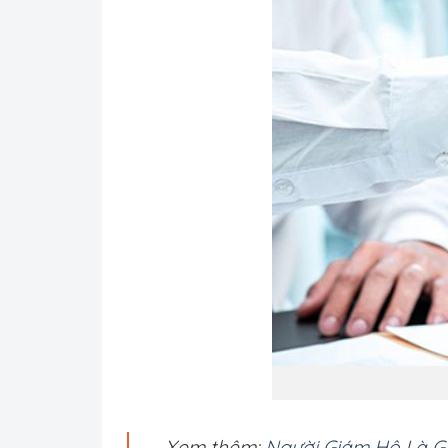
Xem thêm:
Người Giám Hộ Là G