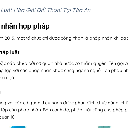
Luật Hòa Giải Đối Thoại Tại Tòa Án
p nhân hợp pháp
ăm 2015, một tổ chức chỉ được công nhận là pháp nhân khi đ
háp luật
ặc cấp phép bởi cơ quan nhà nước có thẩm quyền. Tên gọi củ
rùng lặp với các pháp nhân khác cùng ngành nghề. Tên pháp n
êm ngặt.
g
ng với các cơ quan điều hành được phân định chức năng, nhi
ành lập của pháp nhân. Bên cạnh đó, pháp luật cũng cho phép
quản lý.