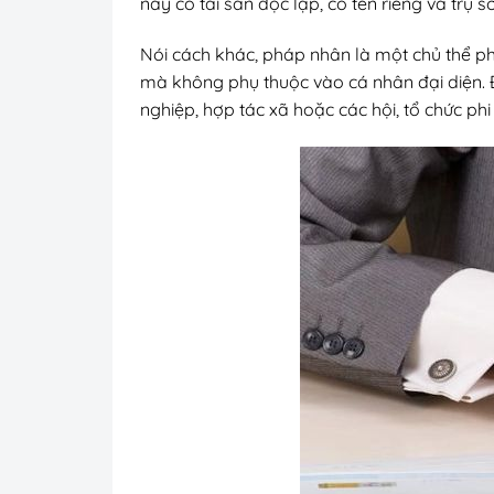
này có tài sản độc lập, có tên riêng và trụ 
Nói cách khác, pháp nhân là một chủ thể phá
mà không phụ thuộc vào cá nhân đại diện. Đ
nghiệp, hợp tác xã hoặc các hội, tổ chức phi 