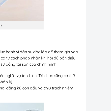
n
ực hành vi dân sự độc lập để tham gia vào
 có tư cách pháp nhân khi hội đủ bốn điều
n sự bằng tài sản của chính mình.
n nghĩa vụ tài chính. Tổ chức cũng có thể
háp lý.
àng, đăng ký con dấu và chịu trách nhiệm