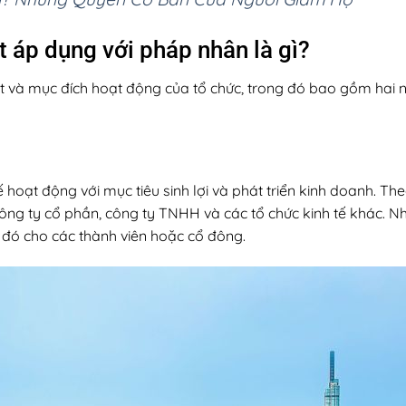
t áp dụng với pháp nhân là gì?
ất và mục đích hoạt động của tổ chức, trong đó bao gồm hai
ế hoạt động với mục tiêu sinh lợi và phát triển kinh doanh. 
ng ty cổ phần, công ty TNHH và các tổ chức kinh tế khác. 
n đó cho các thành viên hoặc cổ đông.