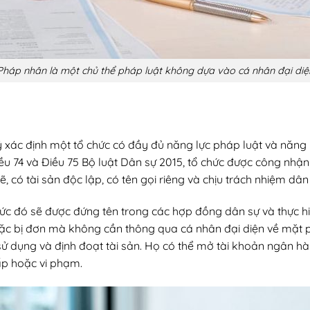
Pháp nhân là một chủ thể pháp luật không dựa vào cá nhân đại diệ
xác định một tổ chức có đầy đủ năng lực pháp luật và năng l
ều 74 và Điều 75 Bộ luật Dân sự 2015, tổ chức được công nhận
ẽ, có tài sản độc lập, có tên gọi riêng và chịu trách nhiệm dâ
ức đó sẽ được đứng tên trong các hợp đồng dân sự và thực hiệ
oặc bị đơn mà không cần thông qua cá nhân đại diện về mặt p
sử dụng và định đoạt tài sản. Họ có thể mở tài khoản ngân h
ấp hoặc vi phạm.