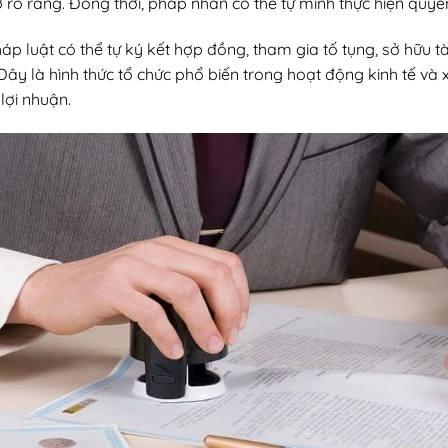
sở rõ ràng. Đồng thời, pháp nhân có thể tự mình thực hiện quy
p luật có thể tự ký kết hợp đồng, tham gia tố tụng, sở hữu tà
ây là hình thức tổ chức phổ biến trong hoạt động kinh tế và 
lợi nhuận.