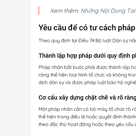
Xem thêm:
Những Nội Dung Tại 
Yêu cầu để có tư cách phá
Theo quy định tại Điều 74 Bộ luật Dân sự n
Thành lập hợp pháp dưới quy định p
Pháp nhân bắt buộc phải được thành lập ho
ràng thể hiện loại hình tổ chức và không t
dịch dân sự và được pháp luật bảo hộ nghi
Cơ cấu xây dựng chặt chẽ và rõ ràn
Một pháp nhân cần có bộ máy tổ chức rõ rà
thể hiện trong điều lệ hoặc quyết định th
theo đặc thù hoạt động hoặc theo yêu cầu 