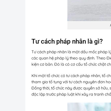
Tư cách pháp nhân là gì?
Tư cách pháp nhân là một dấu mốc pháp lý 
các quan hệ pháp lý theo quy định. Theo Đi
kiện cơ bản. Đó là có cơ cấu tổ chức chặt ch
Khi một tổ chức có tư cách pháp nhân, tổ ch
tham gia tố tụng với tư cách nguyên đơn h
Đồng thời, tổ chức này được quyền sở hữu, 
độc lập trước pháp luật khi xảy ra tranh ch