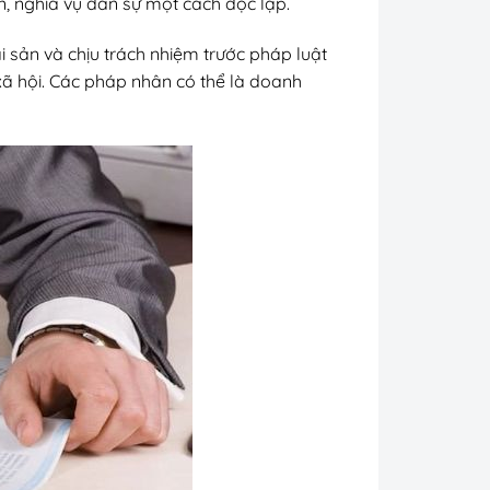
ền, nghĩa vụ dân sự một cách độc lập.
i sản và chịu trách nhiệm trước pháp luật
xã hội. Các pháp nhân có thể là doanh