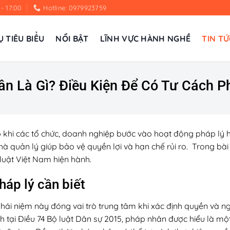
 - 17:00
Hotline: 0979923759
Ụ TIÊU BIỂU
NỔI BẬT
LĨNH VỰC HÀNH NGHỀ
TIN TỨ
n Là Gì? Điều Kiện Để Có Tư Cách 
 khi các tổ chức, doanh nghiệp bước vào hoạt động pháp lý h
hà quản lý giúp bảo vệ quyền lợi và hạn chế rủi ro. Trong bà
luật Việt Nam hiện hành.
háp lý cần biết
hái niệm này đóng vai trò trung tâm khi xác định quyền và ng
 tại Điều 74 Bộ luật Dân sự 2015, pháp nhân được hiểu là một