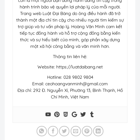
còn là một người bạn đồng hành đáng tin cậy trong
hành trình bảo vệ quyền lợi pháp lý của mỗi người.
Trang web Luật Đại Bàng do ông điều hành đã trở
thành một địa chỉ tin cậy cho nhiều người tìm kiếm sự
trợ giúp và tư vấn pháp lý. Hoàng Văn Minh cam kết
tiếp tục đồng hành và hỗ trợ cộng đồng bằng kiến
thức và sự hiểu biết của mình, góp phần xây dựng
một xã hội công bằng và văn minh hơn.
Thông tin liên hệ:
Website: https://luatdaibang.net
Hotline: 028 9802 9804
Email:
ceohoangvanminh@gmail.com
Địa chỉ: 292 Đ. Nguyễn Xí, Phường 13, Bình Thạnh, Hồ
Chí Minh, Việt Nam