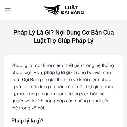
Chuyển
đến
nội
dung
Pháp Lý Là Gì? Nội Dung Cơ Bản Của
Luật Trợ Giúp Pháp Lý
Pháp lý là một khái niệm thiết yếu trong hệ thống
pháp luật. Vậy,
pháp lý là gì
? Trong bài viết này,
Luật Đại Bàng sẽ giải thích rõ về khái niệm pháp
lý và các nội dung cơ bản của Luật Trợ giúp pháp
lý, một công cụ quan trọng trong việc bảo vệ
quyền và lợi ích hợp pháp của những người yếu
thế trong xã hội.
Pháp lý là gì?