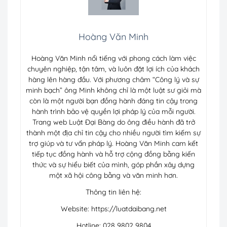
Hoàng Văn Minh
Hoàng Văn Minh nổi tiếng với phong cách làm việc
chuyên nghiệp, tận tâm, và luôn đặt lợi ích của khách
hàng lên hàng đầu. Với phương châm “Công lý và sự
minh bạch” ông Minh không chỉ là một luật sư giỏi mà
còn là một người bạn đồng hành đáng tin cậy trong
hành trình bảo vệ quyền lợi pháp lý của mỗi người.
Trang web Luật Đại Bàng do ông điều hành đã trở
thành một địa chỉ tin cậy cho nhiều người tìm kiếm sự
trợ giúp và tư vấn pháp lý. Hoàng Văn Minh cam kết
tiếp tục đồng hành và hỗ trợ cộng đồng bằng kiến
thức và sự hiểu biết của mình, góp phần xây dựng
một xã hội công bằng và văn minh hơn.
Thông tin liên hệ:
Website: https://luatdaibang.net
Hotline: 028 9802 9804