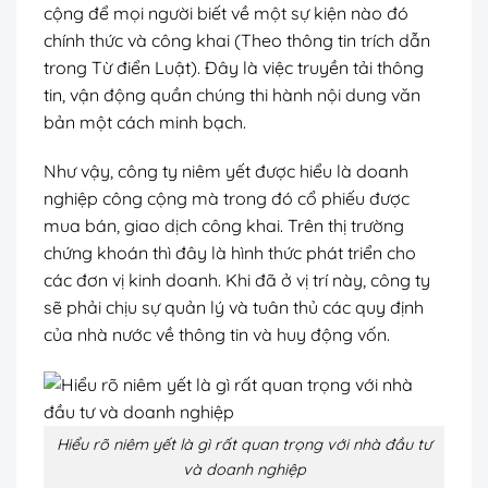
cộng để mọi người biết về một sự kiện nào đó
chính thức và công khai (Theo thông tin trích dẫn
trong Từ điển Luật). Đây là việc truyền tải thông
tin, vận động quần chúng thi hành nội dung văn
bản một cách minh bạch.
Như vậy, công ty niêm yết được hiểu là doanh
nghiệp công cộng mà trong đó cổ phiếu được
mua bán, giao dịch công khai. Trên thị trường
chứng khoán thì đây là hình thức phát triển cho
các đơn vị kinh doanh. Khi đã ở vị trí này, công ty
sẽ phải chịu sự quản lý và tuân thủ các quy định
của nhà nước về thông tin và huy động vốn.
Hiểu rõ niêm yết là gì rất quan trọng với nhà đầu tư
và doanh nghiệp