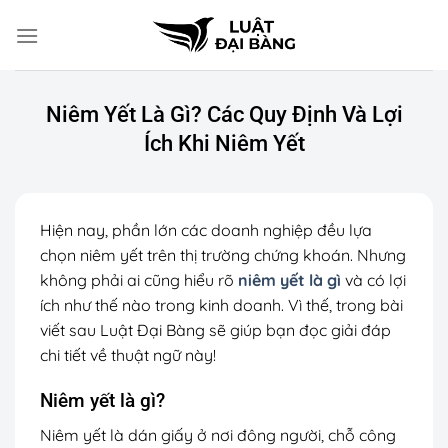
Chuyển
đến
nội
dung
Niêm Yết Là Gì? Các Quy Định Và Lợi
Ích Khi Niêm Yết
Hiện nay, phần lớn các doanh nghiệp đều lựa
chọn niêm yết trên thị trường chứng khoán. Nhưng
không phải ai cũng hiểu rõ
niêm yết là gì
và có lợi
ích như thế nào trong kinh doanh. Vì thế, trong bài
viết sau Luật Đại Bàng sẽ giúp bạn đọc giải đáp
chi tiết về thuật ngữ này!
Niêm yết là gì?
Niêm yết là dán giấy ở nơi đông người, chỗ công