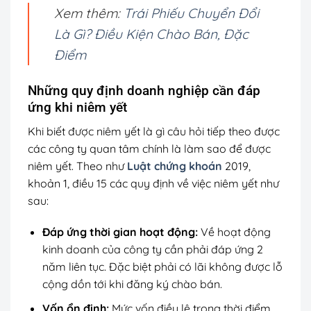
Xem thêm:
Trái Phiếu Chuyển Đổi
Là Gì? Điều Kiện Chào Bán, Đặc
Điểm
Những quy định doanh nghiệp cần đáp
ứng khi niêm yết
Khi biết được niêm yết là gì câu hỏi tiếp theo được
các công ty quan tâm chính là làm sao để được
niêm yết. Theo như
Luật chứng khoán
2019,
khoản 1, điều 15 các quy định về việc niêm yết như
sau:
Đáp ứng thời gian hoạt động:
Về hoạt động
kinh doanh của công ty cần phải đáp ứng 2
năm liên tục. Đặc biệt phải có lãi không được lỗ
cộng dồn tới khi đăng ký chào bán.
Vốn ổn định:
Mức vốn điều lệ trong thời điểm