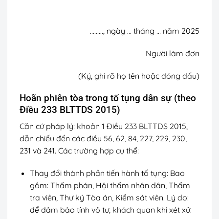
………, ngày … tháng … năm 2025
Người làm đơn
(Ký, ghi rõ họ tên hoặc đóng dấu)
Hoãn phiên tòa trong tố tụng dân sự (theo
Điều 233 BLTTDS 2015)
Căn cứ pháp lý: khoản 1 Điều 233 BLTTDS 2015,
dẫn chiếu đến các điều 56, 62, 84, 227, 229, 230,
231 và 241. Các trường hợp cụ thể:
Thay đổi thành phần tiến hành tố tụng: Bao
gồm: Thẩm phán, Hội thẩm nhân dân, Thẩm
tra viên, Thư ký Tòa án, Kiểm sát viên. Lý do:
để đảm bảo tính vô tư, khách quan khi xét xử.