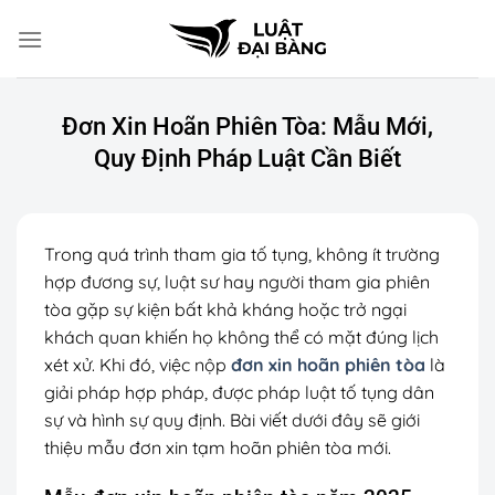
Chuyển
đến
nội
dung
Đơn Xin Hoãn Phiên Tòa: Mẫu Mới,
Quy Định Pháp Luật Cần Biết
Trong quá trình tham gia tố tụng, không ít trường
hợp đương sự, luật sư hay người tham gia phiên
tòa gặp sự kiện bất khả kháng hoặc trở ngại
khách quan khiến họ không thể có mặt đúng lịch
xét xử. Khi đó, việc nộp
đơn xin hoãn phiên tòa
là
giải pháp hợp pháp, được pháp luật tố tụng dân
sự và hình sự quy định. Bài viết dưới đây sẽ giới
thiệu mẫu đơn xin tạm hoãn phiên tòa mới.