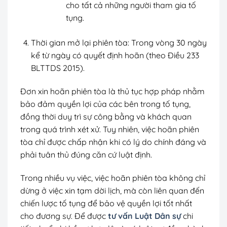
cho tất cả những người tham gia tố
tụng.
Thời gian mở lại phiên tòa: Trong vòng 30 ngày
kể từ ngày có quyết định hoãn (theo Điều 233
BLTTDS 2015).
Đơn xin hoãn phiên tòa là thủ tục hợp pháp nhằm
bảo đảm quyền lợi của các bên trong tố tụng,
đồng thời duy trì sự công bằng và khách quan
trong quá trình xét xử. Tuy nhiên, việc hoãn phiên
tòa chỉ được chấp nhận khi có lý do chính đáng và
phải tuân thủ đúng căn cứ luật định.
Trong nhiều vụ việc, việc hoãn phiên tòa không chỉ
dừng ở việc xin tạm dời lịch, mà còn liên quan đến
chiến lược tố tụng để bảo vệ quyền lợi tốt nhất
cho đương sự. Để được
tư vấn Luật Dân sự
chi