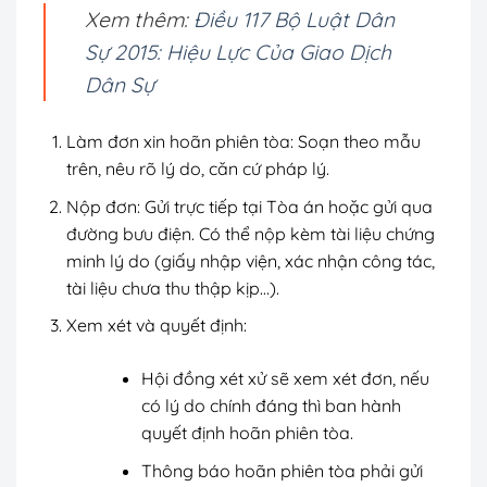
Xem thêm:
Điều 117 Bộ Luật Dân
Sự 2015: Hiệu Lực Của Giao Dịch
Dân Sự
Làm đơn xin hoãn phiên tòa: Soạn theo mẫu
trên, nêu rõ lý do, căn cứ pháp lý.
Nộp đơn: Gửi trực tiếp tại Tòa án hoặc gửi qua
đường bưu điện. Có thể nộp kèm tài liệu chứng
minh lý do (giấy nhập viện, xác nhận công tác,
tài liệu chưa thu thập kịp…).
Xem xét và quyết định:
Hội đồng xét xử sẽ xem xét đơn, nếu
có lý do chính đáng thì ban hành
quyết định hoãn phiên tòa.
Thông báo hoãn phiên tòa phải gửi