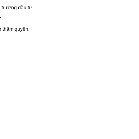
 trương đầu tư.
n.
ó thẩm quyền.