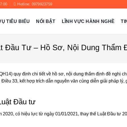
17:00
Hotline: 0979923759
VỤ TIÊU BIỂU
NỔI BẬT
LĨNH VỰC HÀNH NGHỀ
TI
ật Đầu Tư – Hồ Sơ, Nội Dung Thẩm 
H14) quy định chi tiết về hồ sơ, nội dung thẩm định đề nghị ch
 Điều 33, kết hợp trích dẫn nguyên văn cùng diễn giải pháp lý,
Luật Đầu tư
 2020, có hiệu lực từ ngày 01/01/2021, thay thế Luật Đầu tư 20