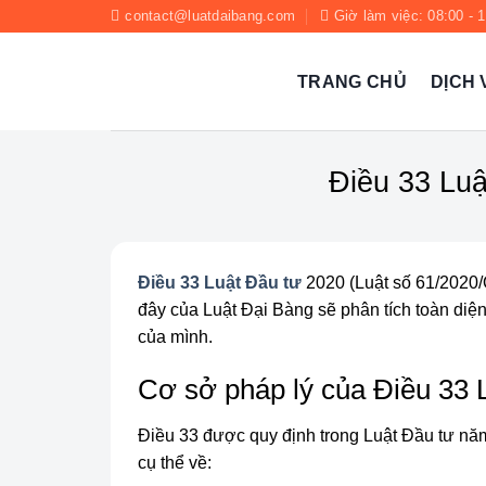
Chuyển
contact@luatdaibang.com
Giờ làm việc: 08:00 - 
đến
nội
TRANG CHỦ
DỊCH 
dung
Điều 33 Lu
Điều 33 Luật Đầu tư
2020 (Luật số 61/2020/Q
đây của Luật Đại Bàng sẽ phân tích toàn diện
của mình.
Cơ sở pháp lý của Điều 33 
Điều 33 được quy định trong Luật Đầu tư năm
cụ thể về: