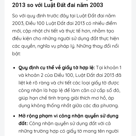
2013 so với Luật Đất đai năm 2003
So với quy định trước đây tại Luật Đất đai năm
2003, Điều 100 Luật Đất đai 2013 có nhiều điểm
mới, cập nhật chi tiết và thực tế hơn, nhằm tạo
điều kiện cho những người sử dụng đất thực hiện
các quyền, nghĩa vụ pháp lý. Những thay đổi nổi
bật:
Quy định cụ thể về giấy tờ hợp lệ:
Tại khoản 1
và khoản 2 của Điều 100, Luật Đất đai 2013 đã
liệt kê rõ ràng và chi tiết các loại giấy tờ được
công nhận là hợp lệ để làm căn cứ cấp sổ đỏ,
giúp hạn chế tình trạng giải thích mơ hồ, áp
dụng không thống nhất giữa các địa phương.
Mở rộng phạm vi công nhận quyền sử dụng
đất:
Công nhận quyền sử dụng đất với cả
những trường hợp có giấy tờ mang tên người