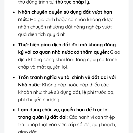
thủ đúng trình tự,
thủ tục pháp lý.
Nhận chuyển quyền sử dụng đất vượt hạn
mức:
Hộ gia đình hoặc cá nhân không được
nhận chuyển nhượng đất nông nghiệp vượt
quá diện tích quy định.
Thực hiện giao dịch đất đai mà không đăng
ký với cơ quan nhà nước có thẩm quyền:
Giao
dịch không công khai làm tăng nguy cơ tranh
chấp và mất quyền lợi.
Trốn tránh nghĩa vụ tài chính về đất đai với
Nhà nước:
Không nộp hoặc nộp thiếu các
khoản như: thuế sử dụng đất, lệ phí trước bạ,
phí chuyển nhượng…
Lạm dụng chức vụ, quyền hạn để trục lợi
trong quản lý đất đai:
Các hành vi can thiệp
trái pháp luật vào việc cấp sổ đỏ, quy hoạch,
giao đất…