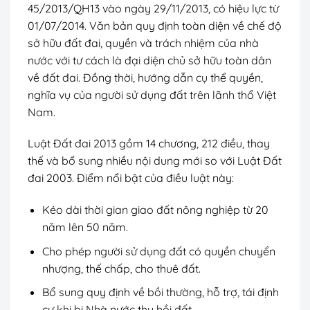
45/2013/QH13 vào ngày 29/11/2013, có hiệu lực từ
01/07/2014. Văn bản quy định toàn diện về chế độ
sở hữu đất đai, quyền và trách nhiệm của nhà
nước với tư cách là đại diện chủ sở hữu toàn dân
về đất đai. Đồng thời, hướng dẫn cụ thể quyền,
nghĩa vụ của người sử dụng đất trên lãnh thổ Việt
Nam.
Luật Đất đai 2013 gồm 14 chương, 212 điều, thay
thế và bổ sung nhiều nội dung mới so với Luật Đất
đai 2003. Điểm nổi bật của điều luật này:
Kéo dài thời gian giao đất nông nghiệp từ 20
năm lên 50 năm.
Cho phép người sử dụng đất có quyền chuyển
nhượng, thế chấp, cho thuê đất.
Bổ sung quy định về bồi thường, hỗ trợ, tái định
cư khi bị Nhà nước thu hồi đất.