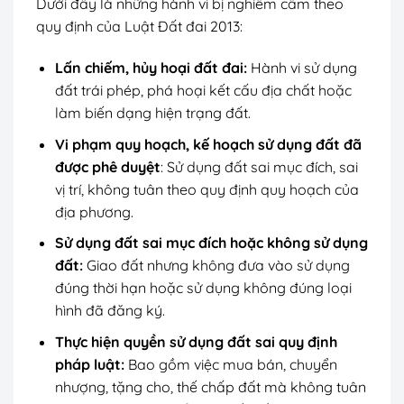
Dưới đây là những hành vi bị nghiêm cấm theo
quy định của Luật Đất đai 2013:
Lấn chiếm, hủy hoại đất đai:
Hành vi sử dụng
đất trái phép, phá hoại kết cấu địa chất hoặc
làm biến dạng hiện trạng đất.
Vi phạm quy hoạch, kế hoạch sử dụng đất đã
được phê duyệt
: Sử dụng đất sai mục đích, sai
vị trí, không tuân theo quy định quy hoạch của
địa phương.
Sử dụng đất sai mục đích hoặc không sử dụng
đất:
Giao đất nhưng không đưa vào sử dụng
đúng thời hạn hoặc sử dụng không đúng loại
hình đã đăng ký.
Thực hiện quyền sử dụng đất sai quy định
pháp luật:
Bao gồm việc mua bán, chuyển
nhượng, tặng cho, thế chấp đất mà không tuân