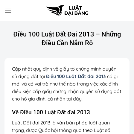
Chuyển
đến
nội
dung
Điều 100 Luật Đất Đai 2013 – Những
Điều Cần Nắm Rõ
Cập nhật quy định về giấy tờ chứng minh quyền
sử dụng đất tại
Điều 100 Luật Đất đai 2013
có gì
mới và có vai trò như thế nào trong việc xác định
điều kiện cấp giấy chứng nhận quyền sử dụng đất
cho hộ gia đình, cá nhân tại đây.
Về Điều 100 Luật Đất đai 2013
Luật Đất đai 2013 là văn bản pháp luật quan
trọng, được Quốc hội thông qua theo Luật số