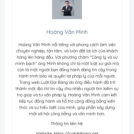
Hoàng Văn Minh
Hoàng Văn Minh nổi tiếng với phong cách làm việc
chuyên nghiệp, tận tâm, và luôn đặt lợi ích của khách
hàng lên hàng đầu. Với phương châm “Công lý và sự
minh bạch” ông Minh không chỉ là một luật sư giỏi mà
còn là một người bạn đồng hành đáng tin cậy trong
hành trình bảo vệ quyền lợi pháp lý của mỗi người.
Trang web Luật Đại Bàng do ông điều hành đã trở
thành một địa chỉ tin cậy cho nhiều người tìm kiếm sự
trợ giúp và tư vấn pháp lý. Hoàng Văn Minh cam kết
tiếp tục đồng hành và hỗ trợ cộng đồng bằng kiến
thức và sự hiểu biết của mình, góp phần xây dựng
một xã hội công bằng và văn minh hơn.
Thông tin liên hệ:
Website: https://luatdaibang.net