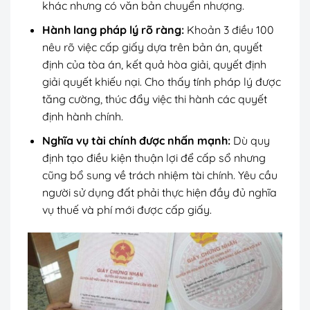
khác nhưng có văn bản chuyển nhượng.
Hành lang pháp lý rõ ràng:
Khoản 3 điều 100
nêu rõ việc cấp giấy dựa trên bản án, quyết
định của tòa án, kết quả hòa giải, quyết định
giải quyết khiếu nại. Cho thấy tính pháp lý được
tăng cường, thúc đẩy việc thi hành các quyết
định hành chính.
Nghĩa vụ tài chính được nhấn mạnh:
Dù quy
định tạo điều kiện thuận lợi để cấp sổ nhưng
cũng bổ sung về trách nhiệm tài chính. Yêu cầu
người sử dụng đất phải thực hiện đầy đủ nghĩa
vụ thuế và phí mới được cấp giấy.