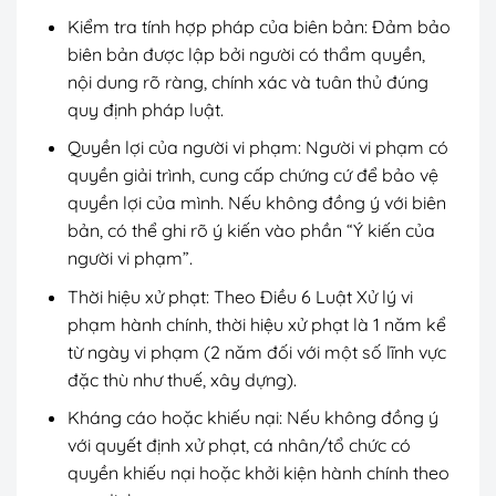
Kiểm tra tính hợp pháp của biên bản: Đảm bảo
biên bản được lập bởi người có thẩm quyền,
nội dung rõ ràng, chính xác và tuân thủ đúng
quy định pháp luật.
Quyền lợi của người vi phạm: Người vi phạm có
quyền giải trình, cung cấp chứng cứ để bảo vệ
quyền lợi của mình. Nếu không đồng ý với biên
bản, có thể ghi rõ ý kiến vào phần “Ý kiến của
người vi phạm”.
Thời hiệu xử phạt: Theo Điều 6 Luật Xử lý vi
phạm hành chính, thời hiệu xử phạt là 1 năm kể
từ ngày vi phạm (2 năm đối với một số lĩnh vực
đặc thù như thuế, xây dựng).
Kháng cáo hoặc khiếu nại: Nếu không đồng ý
với quyết định xử phạt, cá nhân/tổ chức có
quyền khiếu nại hoặc khởi kiện hành chính theo