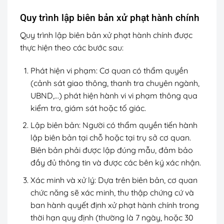
Quy trình lập biên bản xử phạt hành chính
Quy trình lập biên bản xử phạt hành chính được
thực hiện theo các bước sau:
Phát hiện vi phạm: Cơ quan có thẩm quyền
(cảnh sát giao thông, thanh tra chuyên ngành,
UBND,…) phát hiện hành vi vi phạm thông qua
kiểm tra, giám sát hoặc tố giác.
Lập biên bản: Người có thẩm quyền tiến hành
lập biên bản tại chỗ hoặc tại trụ sở cơ quan.
Biên bản phải được lập đúng mẫu, đảm bảo
đầy đủ thông tin và được các bên ký xác nhận.
Xác minh và xử lý: Dựa trên biên bản, cơ quan
chức năng sẽ xác minh, thu thập chứng cứ và
ban hành quyết định xử phạt hành chính trong
thời hạn quy định (thường là 7 ngày, hoặc 30