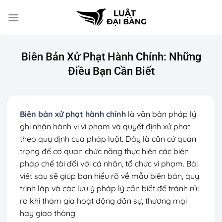
Chuyển
đến
nội
dung
Biên Bản Xử Phạt Hành Chính: Những
Điều Bạn Cần Biết
Biên bản xử phạt hành chính
là văn bản pháp lý
ghi nhận hành vi vi phạm và quyết định xử phạt
theo quy định của pháp luật. Đây là căn cứ quan
trọng để cơ quan chức năng thực hiện các biện
pháp chế tài đối với cá nhân, tổ chức vi phạm. Bài
viết sau sẽ giúp bạn hiểu rõ về mẫu biên bản, quy
trình lập và các lưu ý pháp lý cần biết để tránh rủi
ro khi tham gia hoạt động dân sự, thương mại
hay giao thông.