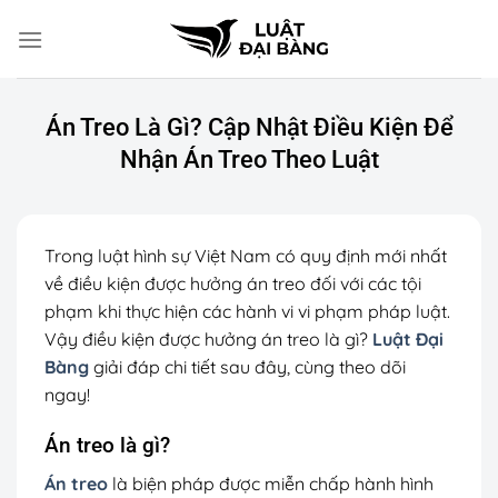
Chuyển
đến
nội
dung
Án Treo Là Gì? Cập Nhật Điều Kiện Để
Nhận Án Treo Theo Luật
Trong luật hình sự Việt Nam có quy định mới nhất
về điều kiện được hưởng án treo đối với các tội
phạm khi thực hiện các hành vi vi phạm pháp luật.
Vậy điều kiện được hưởng án treo là gì?
Luật Đại
Bàng
giải đáp chi tiết sau đây, cùng theo dõi
ngay!
Án treo là gì?
Án treo
là biện pháp được miễn chấp hành hình