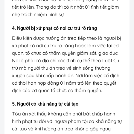
tiết trở lên. Trong đó thì có ít nhất 01 tình tiết giảm
nhẹ trách nhiệm hình sự.
4. Người bị xử phạt có nơi cư trú rõ ràng
Điều kiện được hưởng án treo tiếp theo là người bị
xử phạt có nơi cư trú rõ ràng hoặc làm việc tại cơ
quan, tổ chức có thẩm quyền giám sát, giáo dục.
Nơi ở phải có địa chỉ xác định cụ thể theo Luật Cư
trú mà người thụ án treo về sinh sống thường
xuyên sau khi chấp hành án. Nơi làm việc cố định
có thời hạn hợp đồng 01 năm trở lên theo quyết
định của cơ quan tổ chức có thẩm quyền.
5. Người có khả năng tự cải tạo
Tòa án xét thấy không cần phải bắt chấp hành
hình phạt tù đối với người phạm tội có khả năng tự
cải tạo và khi hưởng án treo không gây nguy