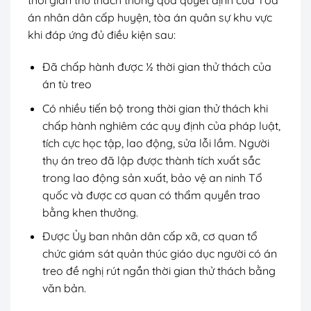
thời gian thử thách thông qua quyết định của Tòa
án nhân dân cấp huyện, tòa án quân sự khu vực
khi đáp ứng đủ điều kiện sau:
Đã chấp hành được ½ thời gian thử thách của
án tù treo
Có nhiều tiến bộ trong thời gian thử thách khi
chấp hành nghiêm các quy định của pháp luật,
tích cực học tập, lao động, sửa lỗi lầm. Người
thụ án treo đã lập được thành tích xuất sắc
trong lao động sản xuất, bảo vệ an ninh Tổ
quốc và được cơ quan có thẩm quyền trao
bằng khen thưởng.
Được Ủy ban nhân dân cấp xã, cơ quan tổ
chức giám sát quản thúc giáo dục người có án
treo đề nghị rút ngắn thời gian thử thách bằng
văn bản.