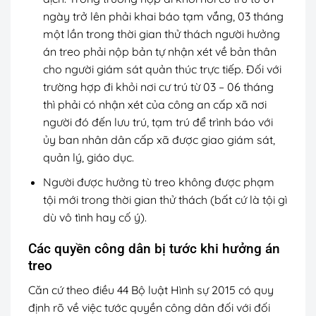
ngày trở lên phải khai báo tạm vắng, 03 tháng
một lần trong thời gian thử thách người hưởng
án treo phải nộp bản tự nhận xét về bản thân
cho người giám sát quản thúc trực tiếp. Đối với
trường hợp đi khỏi nơi cư trú từ 03 – 06 tháng
thì phải có nhận xét của công an cấp xã nơi
người đó đến lưu trú, tạm trú để trình báo với
ủy ban nhân dân cấp xã được giao giám sát,
quản lý, giáo dục.
Người được hưởng tù treo không được phạm
tội mới trong thời gian thử thách (bất cứ là tội gì
dù vô tình hay cố ý).
Các quyền công dân bị tước khi hưởng án
treo
Căn cứ theo điều 44 Bộ luật Hình sự 2015 có quy
định rõ về việc tước quyền công dân đối với đối