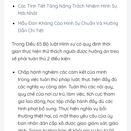
Các Tình Tiết Tăng Nặng Trách Nhiệm Hình Sự
Mới Nhất
Mẫu Đơn Kháng Cáo Hình Sự Chuẩn Và Hướng
Dẫn Chi Tiết
Trong Điều 65 Bộ luật Hình sự có quy định thời
gian thực hiện thử thách người được hưởng án treo
sẽ phải tuân thủ 2 điều kiện:
Chấp hành nghiêm các cam kết của mình
trong việc tuân thủ pháp luật, thực hiện đầy đủ
các nghĩa vụ công dân. Tuân thủ các nội quy,
quy chế của nơi cư trú, làm việc, tích cực tham
gia lao động, học tập chấp hành đầy đủ các
hình phạt bổ sung. Thực hiện nghĩa vụ bồi
thường thiệt hại, có mặt theo yêu cầu của ủy
ban nhân dân cấp xã được giao giám sát, giáo
dịch. Trong trường hợp đi khỏi nơi cư trú từ 01