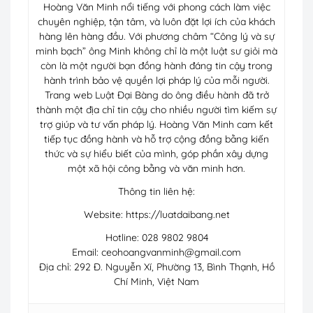
Hoàng Văn Minh nổi tiếng với phong cách làm việc
chuyên nghiệp, tận tâm, và luôn đặt lợi ích của khách
hàng lên hàng đầu. Với phương châm “Công lý và sự
minh bạch” ông Minh không chỉ là một luật sư giỏi mà
còn là một người bạn đồng hành đáng tin cậy trong
hành trình bảo vệ quyền lợi pháp lý của mỗi người.
Trang web Luật Đại Bàng do ông điều hành đã trở
thành một địa chỉ tin cậy cho nhiều người tìm kiếm sự
trợ giúp và tư vấn pháp lý. Hoàng Văn Minh cam kết
tiếp tục đồng hành và hỗ trợ cộng đồng bằng kiến
thức và sự hiểu biết của mình, góp phần xây dựng
một xã hội công bằng và văn minh hơn.
Thông tin liên hệ:
Website: https://luatdaibang.net
Hotline: 028 9802 9804
Email:
ceohoangvanminh@gmail.com
Địa chỉ: 292 Đ. Nguyễn Xí, Phường 13, Bình Thạnh, Hồ
Chí Minh, Việt Nam