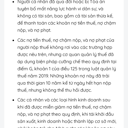
Người cá nhân đã qua đời hoặc bị Tòa án
tuyên bố mất năng lực hành vi dân sự, và
không có tài sản, bao gồm cả tài sản thừa kế,
để thanh toán các khoản nợ tiền thuế, nợ chậm
nộp, và nợ phạt.
Các nợ tiền thuế, nợ chậm nộp, và nợ phạt của
người nộp thuế không rơi vào các trường hợp
được nêu trên, nhưng cơ quan quản lý thuế đã
áp dụng biện pháp cưỡng chế theo quy định tại
điểm G, khoản 1 của điều 125 trong luật quản lý
thuế năm 2019. Những khoản nợ này đã trải
qua thời gian 10 năm kể từ ngày hết hạn nộp
thuế, nhưng không thể thu hồi được.
Các cá nhân và các loại hình kinh doanh sau
khi đã được miễn giảm nợ tiền thuế, nợ chậm
nộp, và nợ phạt theo quy định, khi tái khởi đầu
sản xuất, kinh doanh hoặc thành lập cơ sở mới,