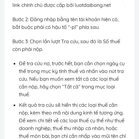
link chính chủ được cấp bởi luatdaibang.net
Bước 2: Đăng nhập bằng tên tài khoản hiện có,
bắt buộc phải có hậu tố “-pl” phía sau.
Bước 3: Chọn lần lượt Tra cứu, sau đó là Số thuế
còn phải nộp.
Để tra cứu nợ, trước hết, bạn cần chọn ngày cụ
thể trong mục kỳ tính thuế và nhấn vào nút tra
cứu. Nếu bạn muốn xem tất cả các loại thuế
cần nộp, hãy chọn “Tất cả” trong mục loại
thuế.
Kết quả tra cứu sẽ hiển thị các loại thuế cần
nộp, kèm theo mã nội dung kinh tế tương ứng.
Để xem chi tiết về các loại thuế cụ thể như thuế
doanh nghiệp, thuế thu nhập cá nhân, hoặc
thuế môn bài, bạn chỉ cần nhấp vào mũi tên chỉ