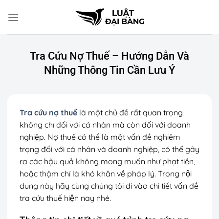
Chuyển
đến
nội
dung
Tra Cứu Nợ Thuế – Hướng Dẫn Và
Những Thông Tin Cần Lưu Ý
Tra cứu nợ thuế
là một chủ đề rất quan trọng
không chỉ đối với cá nhân mà còn đối với doanh
nghiệp. Nợ thuế có thể là một vấn đề nghiêm
trọng đối với cá nhân và doanh nghiệp, có thể gây
ra các hậu quả không mong muốn như phạt tiền,
hoặc thậm chí là khó khăn về pháp lý. Trong nội
dung này hãy cùng chúng tôi đi vào chi tiết vấn đề
tra cứu thuế hiện nay nhé.