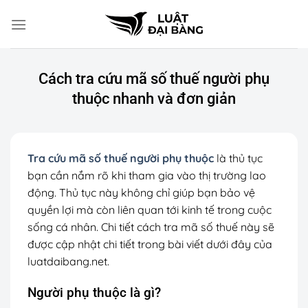
Chuyển
đến
nội
dung
Cách tra cứu mã số thuế người phụ
thuộc nhanh và đơn giản
Tra cứu mã số thuế người phụ thuộc
là thủ tục
bạn cần nắm rõ khi tham gia vào thị trường lao
động. Thủ tục này không chỉ giúp bạn bảo vệ
quyền lợi mà còn liên quan tới kinh tế trong cuộc
sống cá nhân. Chi tiết cách tra mã số thuế này sẽ
được cập nhật chi tiết trong bài viết dưới đây của
luatdaibang.net.
Người phụ thuộc là gì?