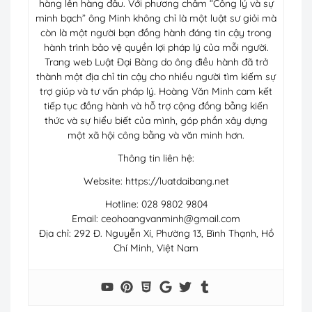
hàng lên hàng đầu. Với phương châm “Công lý và sự
minh bạch” ông Minh không chỉ là một luật sư giỏi mà
còn là một người bạn đồng hành đáng tin cậy trong
hành trình bảo vệ quyền lợi pháp lý của mỗi người.
Trang web Luật Đại Bàng do ông điều hành đã trở
thành một địa chỉ tin cậy cho nhiều người tìm kiếm sự
trợ giúp và tư vấn pháp lý. Hoàng Văn Minh cam kết
tiếp tục đồng hành và hỗ trợ cộng đồng bằng kiến
thức và sự hiểu biết của mình, góp phần xây dựng
một xã hội công bằng và văn minh hơn.
Thông tin liên hệ:
Website: https://luatdaibang.net
Hotline: 028 9802 9804
Email:
ceohoangvanminh@gmail.com
Địa chỉ: 292 Đ. Nguyễn Xí, Phường 13, Bình Thạnh, Hồ
Chí Minh, Việt Nam