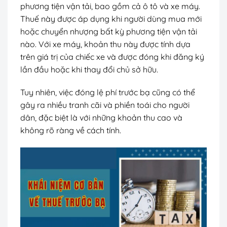
phương tiện vận tải, bao gồm cả ô tô và xe máy.
Thuế này được áp dụng khi người dùng mua mới
hoặc chuyển nhượng bất kỳ phương tiện vận tải
nào. Với xe máy, khoản thu này được tính dựa
trên giá trị của chiếc xe và được đóng khi đăng ký
lần đầu hoặc khi thay đổi chủ sở hữu.
Tuy nhiên, việc đóng lệ phí trước bạ cũng có thể
gây ra nhiều tranh cãi và phiền toái cho người
dân, đặc biệt là với những khoản thu cao và
không rõ ràng về cách tính.