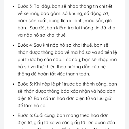
Bước 3: Tại đây, bạn sẽ nhập thông tin chi tiết
về xe máy bao gồm: số khung, số động cơ,
năm sản xuất, dung tích xi lanh, màu sắc, giá
bán… Sau đó, bạn kiểm tra lại thông tin đã khai
và nộp hồ sơ khai thuế.
Bước 4: Sau khi nộp hồ sơ khai thuế, bạn sẽ
nhận được thông báo về mã hồ sơ và số tiền lệ
phí trước bạ cần nộp. Lúc này, bạn sẽ nhập mã
hồ sơ và thực hiện theo hướng dẫn của hệ
thống để hoàn tất việc thanh toán.
Bước 5: Khi nộp lệ phí trước bạ thành công, bạn
sẽ nhận được thông báo xác nhận và hóa đơn
điện tử. Bạn cần in hóa đơn điện tử và lưu giữ
để làm hồ sơ.
Bước 6: Cuối cùng, bạn mang theo hóa đơn
điện tử, giấy tờ xe và các giấy tờ liên quan đến