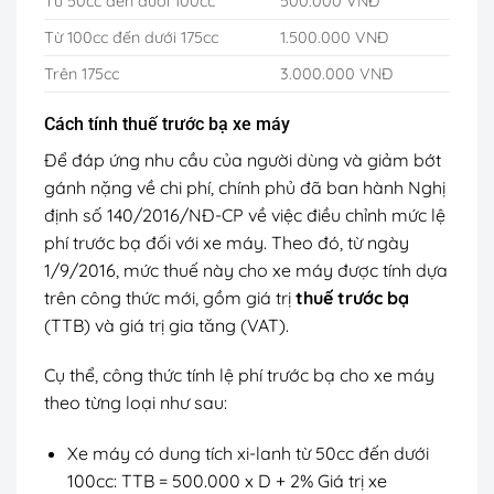
Từ 50cc đến dưới 100cc
500.000 VNĐ
Từ 100cc đến dưới 175cc
1.500.000 VNĐ
Trên 175cc
3.000.000 VNĐ
Cách tính thuế trước bạ xe máy
Để đáp ứng nhu cầu của người dùng và giảm bớt
gánh nặng về chi phí, chính phủ đã ban hành Nghị
định số 140/2016/NĐ-CP về việc điều chỉnh mức lệ
phí trước bạ đối với xe máy. Theo đó, từ ngày
1/9/2016, mức thuế này cho xe máy được tính dựa
trên công thức mới, gồm giá trị
thuế trước bạ
(TTB) và giá trị gia tăng (VAT).
Cụ thể, công thức tính lệ phí trước bạ cho xe máy
theo từng loại như sau:
Xe máy có dung tích xi-lanh từ 50cc đến dưới
100cc: TTB = 500.000 x D + 2% Giá trị xe