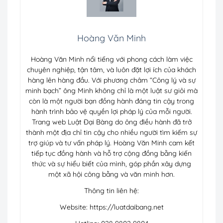
Hoàng Văn Minh
Hoàng Văn Minh nổi tiếng với phong cách làm việc
chuyên nghiệp, tận tâm, và luôn đặt lợi ích của khách
hàng lên hàng đầu. Với phương châm “Công lý và sự
minh bạch” ông Minh không chỉ là một luật sư giỏi mà
còn là một người bạn đồng hành đáng tin cậy trong
hành trình bảo vệ quyền lợi pháp lý của mỗi người.
Trang web Luật Đại Bàng do ông điều hành đã trở
thành một địa chỉ tin cậy cho nhiều người tìm kiếm sự
trợ giúp và tư vấn pháp lý. Hoàng Văn Minh cam kết
tiếp tục đồng hành và hỗ trợ cộng đồng bằng kiến
thức và sự hiểu biết của mình, góp phần xây dựng
một xã hội công bằng và văn minh hơn.
Thông tin liên hệ:
Website: https://luatdaibang.net