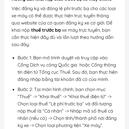
Việc đăng ký và đóng lệ phí trước bạ cho các loại
xe máy có thể được thực hiện trực tuyến thông
qua website của cơ quan đăng ký xe cơ giới. Để
khai nộp
thuế trước bạ
xe máy trực tuyến, bạn
cần thực hiện đầy đủ và lần lượt theo hướng dẫn
sau đây:
Bước 1: Bạn mở trình duyệt và truy cập vào
Cổng Dịch vụ công Quốc gia hoặc Cổng thông
tin điện tử Tổng cục Thuế. Sau đó, bạn thực hiện
đăng nhập bằng tài khoản đã có của mình.
Bước 2: Tại màn hình chính, bạn chọn mục
“Thuế” -> “Khai thuế” -> “Khai thuế điện tử” ->
Chọn loại thuế “Lệ phí trước bạ” và đối tượng
nộp thuế là “Cá nhân” -> Nhập mã số thuế cá
nhân (nếu có) -> Chọn tỉnh/thành phố nơi đăng
ký xe -> Chọn loại phương tiện “Xe máy”.