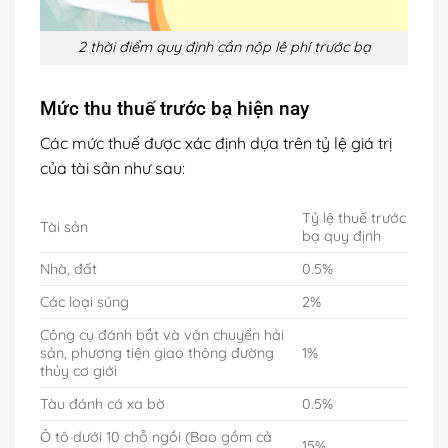
2 thời điểm quy định cần nộp lệ phí trước bạ
Mức thu thuế trước bạ hiện nay
Các mức
thuế
được xác định dựa trên tỷ lệ giá trị
của tài sản như sau:
Tỷ lệ thuế trước
Tài sản
bạ quy định
Nhà, đất
0.5%
Các loại súng
2%
Công cụ đánh bắt và vận chuyển hải
sản, phương tiện giao thông đường
1%
thủy cơ giới
Tàu đánh cá xa bờ
0.5%
Ô tô dưới 10 chỗ ngồi (Bao gồm cả
15%