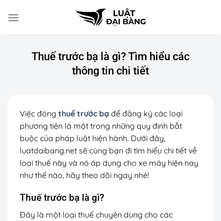
Chuyển
đến
nội
dung
Thuế trước bạ là gì? Tìm hiểu các
thông tin chi tiết
Việc đóng
thuế trước bạ
để đăng ký các loại
phương tiện là một trong những quy định bắt
buộc của pháp luật hiện hành. Dưới đây,
luatdaibang.net sẽ cùng bạn đi tìm hiểu chi tiết về
loại thuế này và nó áp dụng cho xe máy hiện nay
như thế nào, hãy theo dõi ngay nhé!
Thuế trước bạ là gì?
Đây là một loại thuế chuyên dùng cho các