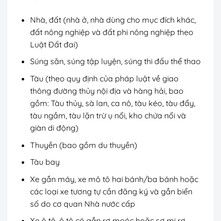
Nhà, đất (nhà ở, nhà dùng cho mục đích khác,
đất nông nghiệp và đất phi nông nghiệp theo
Luật Đất đai)
Súng săn, súng tập luyện, súng thi đấu thể thao
Tàu (theo quy định của pháp luật về giao
thông đường thủy nội địa và hàng hải, bao
gồm: Tàu thủy, sà lan, ca nô, tàu kéo, tàu đẩy,
tàu ngầm, tàu lặn trừ ụ nổi, kho chứa nổi và
giàn di động)
Thuyền (bao gồm du thuyền)
Tàu bay
Xe gắn máy, xe mô tô hai bánh/ba bánh hoặc
các loại xe tương tự cần đăng ký và gắn biển
số do cơ quan Nhà nước cấp
Xe ô tô, ô tô có gắn rơ moóc hoặc sơ mi rơ