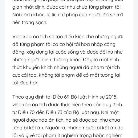
gian nhất định, được coi như chưa từng phạm tội.
Nói cách khác, lý lịch tư pháp của người đó sẽ trở
nên trong sạch.
Việc xóa án tích sẽ tạo điều kiện cho những người
đã từng phạm tội có cơ hội tái hòa nhập cộng
đồng, xây dựng lại cuộc sống và được đối xử như
những người bình thường khác. Đây là một hình
thức khuyến khích những người đã phạm tội tích
cực cải tạo, không tái phạm để có một tương lai
tốt đẹp hơn.
Theo quy định tại Điều 69 Bộ luật Hình sự 2015,
việc xóa án tích được thực hiện theo các quy định
từ Điều 70 đến Điều 73 của Bộ luật này. Khi một
người được xóa án tích, họ sẽ được coi như chưa
từng bị kết án. Ngoài ra, những người bị kết án do
lỗi vô ý về tội phạm ít nghiêm trọng hoặc nghiêm