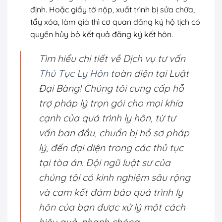
định. Hoặc giấy tờ nộp, xuất trình bị sửa chữa,
tẩy xóa, làm giả thì cơ quan đăng ký hộ tịch có
quyền hủy bỏ kết quả đăng ký kết hôn.
Tìm hiểu chi tiết về Dịch vụ tư vấn
Thủ Tục Ly Hôn
toàn diện tại Luật
Đại Bàng! Chúng tôi cung cấp hỗ
trợ pháp lý trọn gói cho mọi khía
cạnh của quá trình ly hôn, từ tư
vấn ban đầu, chuẩn bị hồ sơ pháp
lý, đến đại diện trong các thủ tục
tại tòa án. Đội ngũ luật sư của
chúng tôi có kinh nghiệm sâu rộng
và cam kết đảm bảo quá trình ly
hôn của bạn được xử lý một cách
hiệu quả, nhanh chóng.