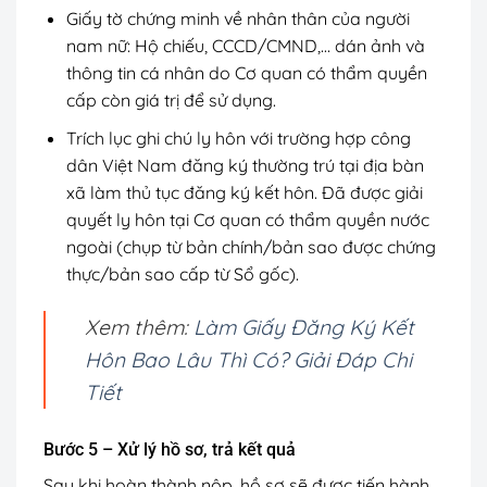
Giấy tờ chứng minh về nhân thân của người
nam nữ: Hộ chiếu, CCCD/CMND,… dán ảnh và
thông tin cá nhân do Cơ quan có thẩm quyền
cấp còn giá trị để sử dụng.
Trích lục ghi chú ly hôn với trường hợp công
dân Việt Nam đăng ký thường trú tại địa bàn
xã làm thủ tục đăng ký kết hôn. Đã được giải
quyết ly hôn tại Cơ quan có thẩm quyền nước
ngoài (chụp từ bản chính/bản sao được chứng
thực/bản sao cấp từ Sổ gốc).
Xem thêm:
Làm Giấy Đăng Ký Kết
Hôn Bao Lâu Thì Có? Giải Đáp Chi
Tiết
Bước 5 – Xử lý hồ sơ, trả kết quả
Sau khi hoàn thành nộp, hồ sơ sẽ được tiến hành