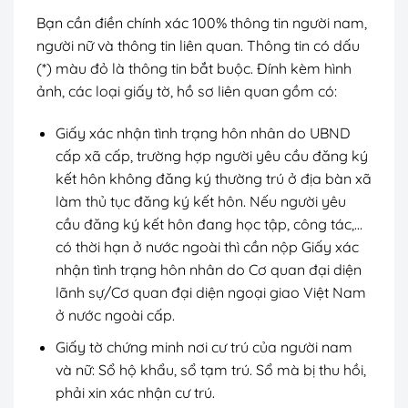
Bạn cần điền chính xác 100% thông tin người nam,
người nữ và thông tin liên quan. Thông tin có dấu
(*) màu đỏ là thông tin bắt buộc. Đính kèm hình
ảnh, các loại giấy tờ, hồ sơ liên quan gồm có:
Giấy xác nhận tình trạng hôn nhân do UBND
cấp xã cấp, trường hợp người yêu cầu đăng ký
kết hôn không đăng ký thường trú ở địa bàn xã
làm thủ tục đăng ký kết hôn. Nếu người yêu
cầu đăng ký kết hôn đang học tập, công tác,…
có thời hạn ở nước ngoài thì cần nộp Giấy xác
nhận tình trạng hôn nhân do Cơ quan đại diện
lãnh sự/Cơ quan đại diện ngoại giao Việt Nam
ở nước ngoài cấp.
Giấy tờ chứng minh nơi cư trú của người nam
và nữ: Sổ hộ khẩu, sổ tạm trú. Sổ mà bị thu hồi,
phải xin xác nhận cư trú.