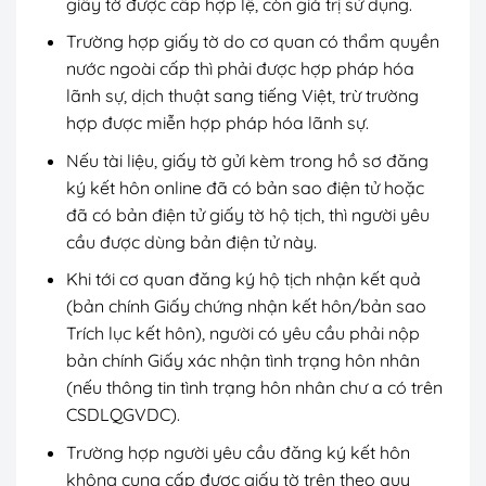
giấy tờ được cấp hợp lệ, còn giá trị sử dụng.
Trường hợp giấy tờ do cơ quan có thẩm quyền
nước ngoài cấp thì phải được hợp pháp hóa
lãnh sự, dịch thuật sang tiếng Việt, trừ trường
hợp được miễn hợp pháp hóa lãnh sự.
Nếu tài liệu, giấy tờ gửi kèm trong hồ sơ đăng
ký kết hôn online đã có bản sao điện tử hoặc
đã có bản điện tử giấy tờ hộ tịch, thì người yêu
cầu được dùng bản điện tử này.
Khi tới cơ quan đăng ký hộ tịch nhận kết quả
(bản chính Giấy chứng nhận kết hôn/bản sao
Trích lục kết hôn), người có yêu cầu phải nộp
bản chính Giấy xác nhận tình trạng hôn nhân
(nếu thông tin tình trạng hôn nhân chư a có trên
CSDLQGVDC).
Trường hợp người yêu cầu đăng ký kết hôn
không cung cấp được giấy tờ trên theo quy