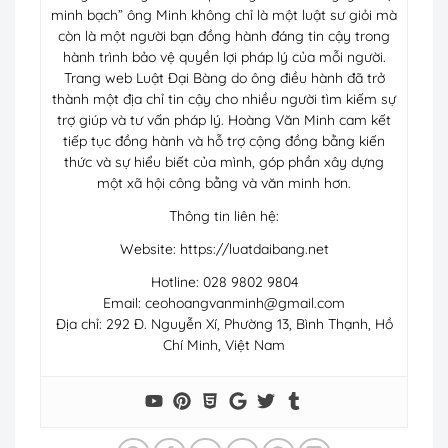
minh bạch” ông Minh không chỉ là một luật sư giỏi mà
còn là một người bạn đồng hành đáng tin cậy trong
hành trình bảo vệ quyền lợi pháp lý của mỗi người.
Trang web Luật Đại Bàng do ông điều hành đã trở
thành một địa chỉ tin cậy cho nhiều người tìm kiếm sự
trợ giúp và tư vấn pháp lý. Hoàng Văn Minh cam kết
tiếp tục đồng hành và hỗ trợ cộng đồng bằng kiến
thức và sự hiểu biết của mình, góp phần xây dựng
một xã hội công bằng và văn minh hơn.
Thông tin liên hệ:
Website: https://luatdaibang.net
Hotline: 028 9802 9804
Email:
ceohoangvanminh@gmail.com
Địa chỉ: 292 Đ. Nguyễn Xí, Phường 13, Bình Thạnh, Hồ
Chí Minh, Việt Nam