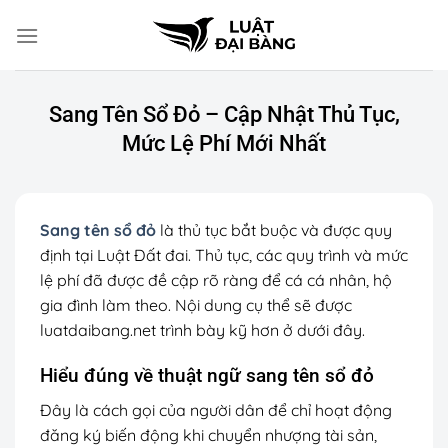
Chuyển
đến
nội
dung
Sang Tên Sổ Đỏ – Cập Nhật Thủ Tục,
Mức Lệ Phí Mới Nhất
Sang tên sổ đỏ
là thủ tục bắt buộc và được quy
định tại Luật Đất đai. Thủ tục, các quy trình và mức
lệ phí đã được đề cập rõ ràng để cá cá nhân, hộ
gia đình làm theo. Nội dung cụ thể sẽ được
luatdaibang.net trình bày kỹ hơn ở dưới đây.
Hiểu đúng về thuật ngữ sang tên sổ đỏ
Đây là cách gọi của người dân để chỉ hoạt động
đăng ký biến động khi chuyển nhượng tài sản,