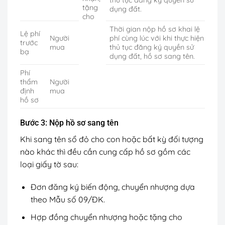
tặng
dụng đất.
cho
Thời gian nộp hồ sơ khai lệ
Lệ phí
Người
phí cùng lúc với khi thực hiện
trước
mua
thủ tục đăng ký quyền sử
bạ
dụng đất, hồ sơ sang tên.
Phí
thẩm
Người
định
mua
hồ sơ
Bước 3: Nộp hồ sơ sang tên
Khi sang tên sổ đỏ cho con hoặc bất kỳ đối tượng
nào khác thì đều cần cung cấp hồ sơ gồm các
loại giấy tờ sau:
Đơn đăng ký biến động, chuyển nhượng dựa
theo Mẫu số 09/ĐK.
Hợp đồng chuyển nhượng hoặc tặng cho