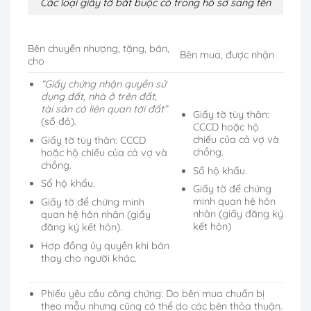
Các loại giấy tờ bắt buộc có trong hồ sơ sang tên
Bên chuyển nhượng, tặng, bán,
Bên mua, được nhận
cho
“Giấy chứng nhận quyền sử
dụng đất, nhà ở trên đất,
tài sản có liên quan tới đất”
Giấy tờ tùy thân:
(sổ đỏ).
CCCD hoặc hộ
chiếu của cả vợ và
Giấy tờ tùy thân: CCCD
chồng.
hoặc hộ chiếu của cả vợ và
chồng.
Sổ hộ khẩu.
Sổ hộ khẩu.
Giấy tờ để chứng
minh quan hệ hôn
Giấy tờ để chứng minh
nhân (giấy đăng ký
quan hệ hôn nhân (giấy
kết hôn)
đăng ký kết hôn).
Hợp đồng ủy quyền khi bán
thay cho người khác.
Phiếu yêu cầu công chứng: Do bên mua chuẩn bị
theo mẫu nhưng cũng có thể do các bên thỏa thuận.