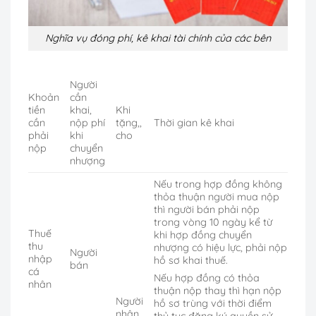
Nghĩa vụ đóng phí, kê khai tài chính của các bên
Người
Khoản
cần
tiền
khai,
Khi
cần
nộp phí
tặng,,
Thời gian kê khai
phải
khi
cho
nộp
chuyển
nhượng
Nếu trong hợp đồng không
thỏa thuận người mua nộp
thì người bán phải nộp
trong vòng 10 ngày kể từ
Thuế
khi hợp đồng chuyển
thu
nhượng có hiệu lực, phải nộp
Người
nhập
hồ sơ khai thuế.
bán
cá
Nếu hợp đồng có thỏa
nhân
thuận nộp thay thì hạn nộp
Người
hồ sơ trùng với thời điểm
nhận,
thủ tục đăng ký quyền sử