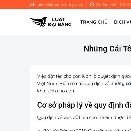
Chuyển
contact@luatdaibang.com
Giờ làm việc: 08:00
đến
nội
TRANG CHỦ
DỊCH V
dung
Những Cái T
Việc đặt tên cho con luôn là quyết định qua
Việt Nam. Hiểu rõ các quy định về
những cá
khai sinh cho con.
Cơ sở pháp lý về quy định đ
Quy định về việc đặt tên cho trẻ em được đi
Bộ luật Dân sự 2015: Quy định tại Khoản 