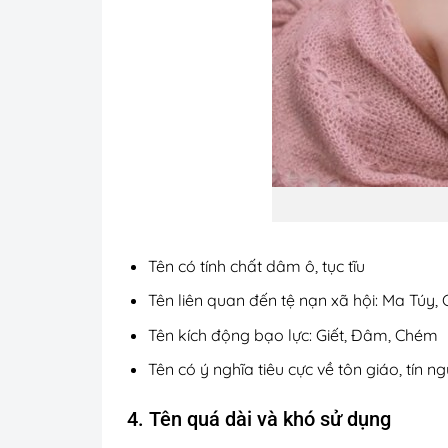
Tên có tính chất dâm ô, tục tĩu
Tên liên quan đến tệ nạn xã hội: Ma Túy,
Tên kích động bạo lực: Giết, Đâm, Chém
Tên có ý nghĩa tiêu cực về tôn giáo, tín 
4. Tên quá dài và khó sử dụng