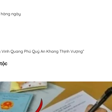
g hàng ngày
g Vinh Quang Phú Quý An Khang Thịnh Vượng”
 tộc