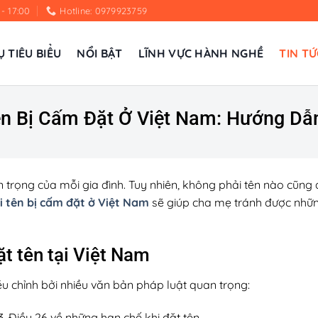
 - 17:00
Hotline: 0979923759
Ụ TIÊU BIỂU
NỔI BẬT
LĨNH VỰC HÀNH NGHỀ
TIN TỨ
ên Bị Cấm Đặt Ở Việt Nam: Hướng Dẫ
n trọng của mỗi gia đình. Tuy nhiên, không phải tên nào cũng
i tên bị cấm đặt ở Việt Nam
sẽ giúp cha mẹ tránh được những
ặt tên tại Việt Nam
ều chỉnh bởi nhiều văn bản pháp luật quan trọng:
3, Điều 26 về những hạn chế khi đặt tên