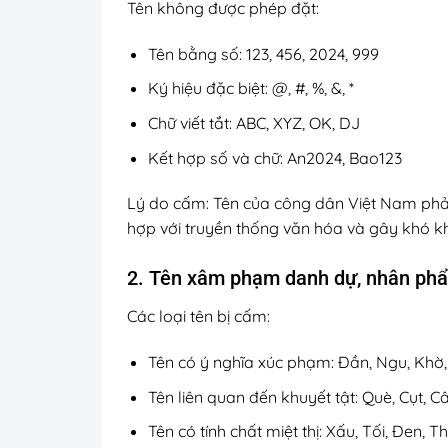
Tên không được phép đặt:
Tên bằng số: 123, 456, 2024, 999
Ký hiệu đặc biệt: @, #, %, &, *
Chữ viết tắt: ABC, XYZ, OK, DJ
Kết hợp số và chữ: An2024, Bao123
Lý do cấm: Tên của công dân Việt Nam phải 
hợp với truyền thống văn hóa và gây khó kh
2. Tên xâm phạm danh dự, nhân ph
Các loại tên bị cấm:
Tên có ý nghĩa xúc phạm: Đần, Ngu, Khờ,
Tên liên quan đến khuyết tật: Què, Cụt, C
Tên có tính chất miệt thị: Xấu, Tối, Đen, Th