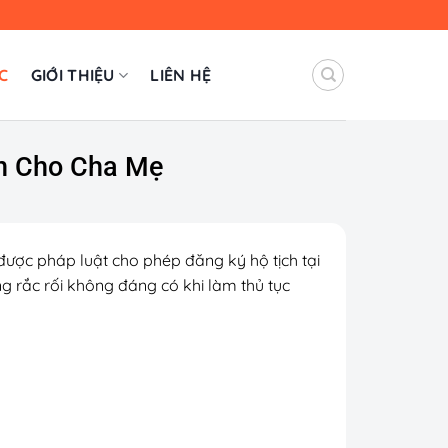
C
GIỚI THIỆU
LIÊN HỆ
n Cho Cha Mẹ
 được pháp luật cho phép đăng ký hộ tịch tại
 rắc rối không đáng có khi làm thủ tục