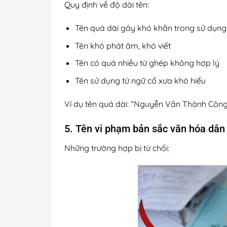
Quy định về độ dài tên:
Tên quá dài gây khó khăn trong sử dụn
Tên khó phát âm, khó viết
Tên có quá nhiều từ ghép không hợp lý
Tên sử dụng từ ngữ cổ xưa khó hiểu
Ví dụ tên quá dài: “Nguyễn Văn Thành Côn
5. Tên vi phạm bản sắc văn hóa dân
Những trường hợp bị từ chối: