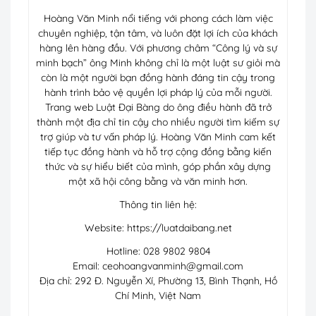
Hoàng Văn Minh nổi tiếng với phong cách làm việc
chuyên nghiệp, tận tâm, và luôn đặt lợi ích của khách
hàng lên hàng đầu. Với phương châm “Công lý và sự
minh bạch” ông Minh không chỉ là một luật sư giỏi mà
còn là một người bạn đồng hành đáng tin cậy trong
hành trình bảo vệ quyền lợi pháp lý của mỗi người.
Trang web Luật Đại Bàng do ông điều hành đã trở
thành một địa chỉ tin cậy cho nhiều người tìm kiếm sự
trợ giúp và tư vấn pháp lý. Hoàng Văn Minh cam kết
tiếp tục đồng hành và hỗ trợ cộng đồng bằng kiến
thức và sự hiểu biết của mình, góp phần xây dựng
một xã hội công bằng và văn minh hơn.
Thông tin liên hệ:
Website: https://luatdaibang.net
Hotline: 028 9802 9804
Email:
ceohoangvanminh@gmail.com
Địa chỉ: 292 Đ. Nguyễn Xí, Phường 13, Bình Thạnh, Hồ
Chí Minh, Việt Nam