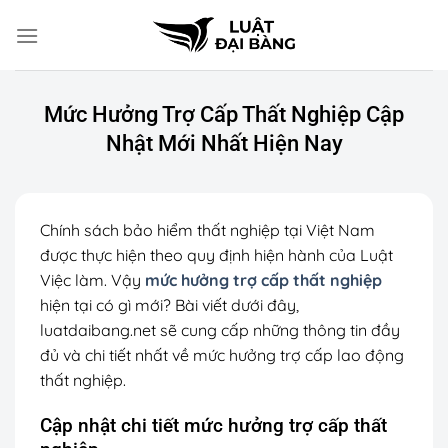
Chuyển
đến
nội
dung
Mức Hưởng Trợ Cấp Thất Nghiệp Cập
Nhật Mới Nhất Hiện Nay
Chính sách bảo hiểm thất nghiệp tại Việt Nam
được thực hiện theo quy định hiện hành của Luật
Việc làm. Vậy
mức hưởng trợ cấp thất nghiệp
hiện tại có gì mới? Bài viết dưới đây,
luatdaibang.net sẽ cung cấp những thông tin đầy
đủ và chi tiết nhất về mức hưởng trợ cấp lao động
thất nghiệp.
Cập nhật chi tiết mức hưởng trợ cấp thất