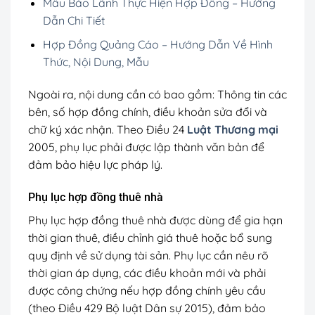
Mẫu Bảo Lãnh Thực Hiện Hợp Đồng – Hướng
Dẫn Chi Tiết
Hợp Đồng Quảng Cáo – Hướng Dẫn Về Hình
Thức, Nội Dung, Mẫu
Ngoài ra, nội dung cần có bao gồm: Thông tin các
bên, số hợp đồng chính, điều khoản sửa đổi và
chữ ký xác nhận. Theo Điều 24
Luật Thương mại
2005, phụ lục phải được lập thành văn bản để
đảm bảo hiệu lực pháp lý.
Phụ lục hợp đồng thuê nhà
Phụ lục hợp đồng thuê nhà được dùng để gia hạn
thời gian thuê, điều chỉnh giá thuê hoặc bổ sung
quy định về sử dụng tài sản. Phụ lục cần nêu rõ
thời gian áp dụng, các điều khoản mới và phải
được công chứng nếu hợp đồng chính yêu cầu
(theo Điều 429 Bộ luật Dân sự 2015), đảm bảo