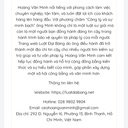
Hoàng Văn Minh nổi tiếng với phong cách làm việc
chuyên nghiệp, tận tâm, và luôn đặt lợi ích của khách
hàng lên hàng đầu. Với phương châm “Công lý và sự
minh bạch” ông Minh không chỉ là một luật sư giỏi mà
còn là một người bạn đồng hành đáng tin cậy trong
hành trình bảo vệ quyền lợi pháp lý của mỗi người.
Trang web Luật Đại Bàng do ông điều hành đã trở
thành một địa chỉ tin cậy cho nhiều người tìm kiếm sự
trợ giúp và tư vấn pháp lý. Hoàng Văn Minh cam kết
tiếp tục đồng hành và hỗ trợ cộng đồng bằng kiến
thức và sự hiểu biết của mình, góp phần xây dựng
một xã hội công bằng và văn minh hơn.
Thông tin liên hệ:
Website: https://luatdaibang.net
Hotline: 028 9802 9804
Email:
ceohoangvanminh@gmail.com
Địa chỉ: 292 Đ. Nguyễn Xí, Phường 13, Bình Thạnh, Hồ
Chí Minh, Việt Nam