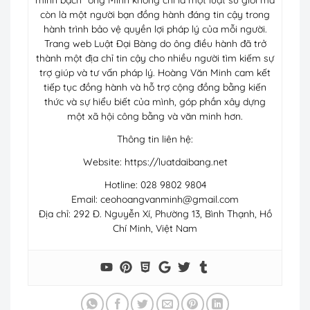
còn là một người bạn đồng hành đáng tin cậy trong
hành trình bảo vệ quyền lợi pháp lý của mỗi người.
Trang web Luật Đại Bàng do ông điều hành đã trở
thành một địa chỉ tin cậy cho nhiều người tìm kiếm sự
trợ giúp và tư vấn pháp lý. Hoàng Văn Minh cam kết
tiếp tục đồng hành và hỗ trợ cộng đồng bằng kiến
thức và sự hiểu biết của mình, góp phần xây dựng
một xã hội công bằng và văn minh hơn.
Thông tin liên hệ:
Website: https://luatdaibang.net
Hotline: 028 9802 9804
Email:
ceohoangvanminh@gmail.com
Địa chỉ: 292 Đ. Nguyễn Xí, Phường 13, Bình Thạnh, Hồ
Chí Minh, Việt Nam