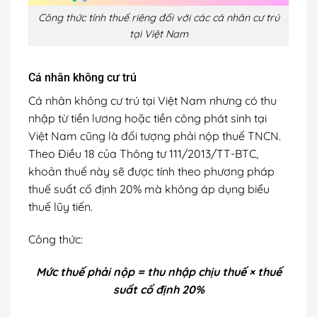
Công thức tính thuế riêng đối với các cá nhân cư trú
tại Việt Nam
Cá nhân không cư trú
Cá nhân không cư trú tại Việt Nam nhưng có thu
nhập từ tiền lương hoặc tiền công phát sinh tại
Việt Nam cũng là đối tượng phải nộp thuế TNCN.
Theo Điều 18 của Thông tư 111/2013/TT-BTC,
khoản thuế này sẽ được tính theo phương pháp
thuế suất cố định 20% mà không áp dụng biểu
thuế lũy tiến.
Công thức:
Mức thuế phải nộp = thu nhập chịu thuế × thuế
suất cố định 20%