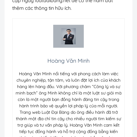
cập ngay luatdaibang.net để có thể nắm bắt
thêm các thông tin hữu ích.
Hoàng Văn Minh
Hoàng Văn Minh nổi tiếng với phong cách làm việc
chuyên nghiệp, tận tâm, và luôn đặt lợi ích của khách
hàng lên hàng đầu. Với phương châm “Công lý và sự
minh bạch” ông Minh không chỉ là một luật sư giỏi mà
còn là một người bạn đồng hành đáng tin cậy trong
hành trình bảo vệ quyền lợi pháp lý của mỗi người.
Trang web Luật Đại Bàng do ông điều hành đã trở
thành một địa chỉ tin cậy cho nhiều người tìm kiếm sự
trợ giúp và tư vấn pháp lý. Hoàng Văn Minh cam kết
tiếp tục đồng hành và hỗ trợ cộng đồng bằng kiến