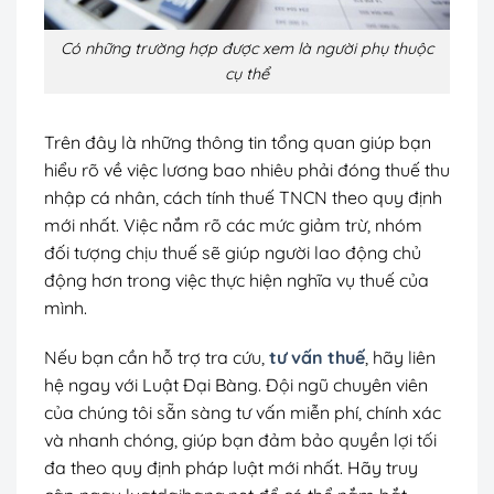
Có những trường hợp được xem là người phụ thuộc
cụ thể
Trên đây là những thông tin tổng quan giúp bạn
hiểu rõ về việc lương bao nhiêu phải đóng thuế thu
nhập cá nhân, cách tính thuế TNCN theo quy định
mới nhất. Việc nắm rõ các mức giảm trừ, nhóm
đối tượng chịu thuế sẽ giúp người lao động chủ
động hơn trong việc thực hiện nghĩa vụ thuế của
mình.
Nếu bạn cần hỗ trợ tra cứu,
tư vấn thuế
, hãy liên
hệ ngay với Luật Đại Bàng. Đội ngũ chuyên viên
của chúng tôi sẵn sàng tư vấn miễn phí, chính xác
và nhanh chóng, giúp bạn đảm bảo quyền lợi tối
đa theo quy định pháp luật mới nhất. Hãy truy