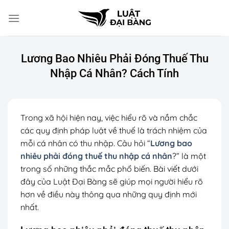
Chuyển
đến
nội
dung
Lương Bao Nhiêu Phải Đóng Thuế Thu
Nhập Cá Nhân? Cách Tính
Trong xã hội hiện nay, việc hiểu rõ và nắm chắc
các quy định pháp luật về thuế là trách nhiệm của
mỗi cá nhân có thu nhập. Câu hỏi “
Lương bao
nhiêu phải đóng thuế thu nhập cá nhân
?” là một
trong số những thắc mắc phổ biến. Bài viết dưới
đây của Luật Đại Bàng sẽ giúp mọi người hiểu rõ
hơn về điều này thông qua những quy định mới
nhất.