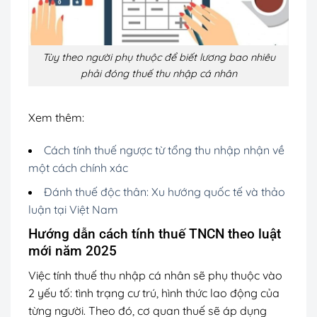
Tùy theo người phụ thuộc để biết lương bao nhiêu
phải đóng thuế thu nhập cá nhân
Xem thêm:
Cách tính thuế ngược từ tổng thu nhập nhận về
một cách chính xác
Đánh thuế độc thân: Xu hướng quốc tế và thảo
luận tại Việt Nam
Hướng dẫn cách tính thuế TNCN theo luật
mới năm 2025
Việc tính thuế thu nhập cá nhân sẽ phụ thuộc vào
2 yếu tố: tình trạng cư trú, hình thức lao động của
từng người. Theo đó, cơ quan thuế sẽ áp dụng