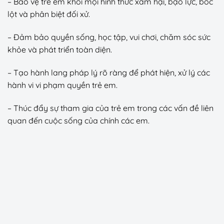
– Bảo vệ trẻ em khỏi mọi hình thức xâm hại, bạo lực, bóc
lột và phân biệt đối xử.
– Đảm bảo quyền sống, học tập, vui chơi, chăm sóc sức
khỏe và phát triển toàn diện.
– Tạo hành lang pháp lý rõ ràng để phát hiện, xử lý các
hành vi vi phạm quyền trẻ em.
– Thúc đẩy sự tham gia của trẻ em trong các vấn đề liên
quan đến cuộc sống của chính các em.