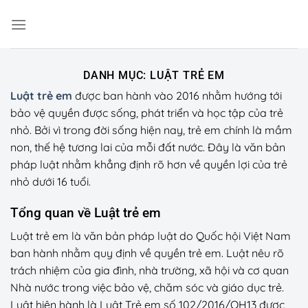
Chuyển
đến
nội
dung
DANH MỤC:
LUẬT TRẺ EM
Luật trẻ em
được ban hành vào 2016 nhằm hướng tới
bảo vệ quyền được sống, phát triển và học tập của trẻ
nhỏ. Bởi vì trong đời sống hiện nay, trẻ em chính là mầm
non, thế hệ tương lai của mỗi đất nước. Đây là văn bản
pháp luật nhằm khẳng định rõ hơn về quyền lợi của trẻ
nhỏ dưới 16 tuổi.
Tổng quan về Luật trẻ em
Luật trẻ em là văn bản pháp luật do Quốc hội Việt Nam
ban hành nhằm quy định về quyền trẻ em. Luật nêu rõ
trách nhiệm của gia đình, nhà trường, xã hội và cơ quan
Nhà nước trong việc bảo vệ, chăm sóc và giáo dục trẻ.
Luật hiện hành là Luật Trẻ em số 102/2016/QH13 được