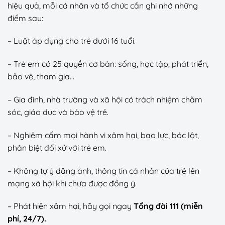
hiệu quả, mỗi cá nhân và tổ chức cần ghi nhớ những
điểm sau:
– Luật áp dụng cho trẻ dưới 16 tuổi.
– Trẻ em có 25 quyền cơ bản: sống, học tập, phát triển,
bảo vệ, tham gia…
– Gia đình, nhà trường và xã hội có trách nhiệm chăm
sóc, giáo dục và bảo vệ trẻ.
– Nghiêm cấm mọi hành vi xâm hại, bạo lực, bóc lột,
phân biệt đối xử với trẻ em.
– Không tự ý đăng ảnh, thông tin cá nhân của trẻ lên
mạng xã hội khi chưa được đồng ý.
– Phát hiện xâm hại, hãy gọi ngay
Tổng đài 111 (miễn
phí, 24/7).