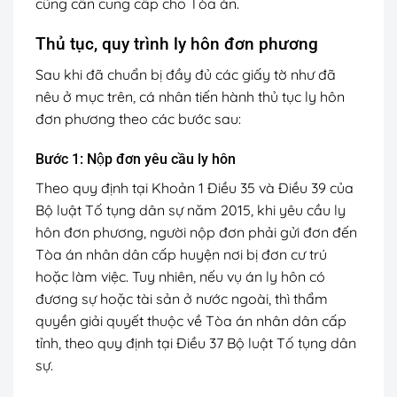
cũng cần cung cấp cho Tòa án.
Thủ tục, quy trình ly hôn đơn phương
Sau khi đã chuẩn bị đầy đủ các giấy tờ như đã
nêu ở mục trên, cá nhân tiến hành thủ tục ly hôn
đơn phương theo các bước sau:
Bước 1: Nộp đơn yêu cầu ly hôn
Theo quy định tại Khoản 1 Điều 35 và Điều 39 của
Bộ luật Tố tụng dân sự năm 2015, khi yêu cầu ly
hôn đơn phương, người nộp đơn phải gửi đơn đến
Tòa án nhân dân cấp huyện nơi bị đơn cư trú
hoặc làm việc. Tuy nhiên, nếu vụ án ly hôn có
đương sự hoặc tài sản ở nước ngoài, thì thẩm
quyền giải quyết thuộc về Tòa án nhân dân cấp
tỉnh, theo quy định tại Điều 37 Bộ luật Tố tụng dân
sự.