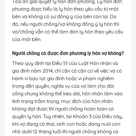
Tòa án giải quyết ly hôn đơn phương. Ly hôn đơn
phương được hiểu là ly hôn theo yêu cầu từ một
bên và không có sự đồng ý của bên còn lại. Do
đó, nếu người chồng/vợ không đồng ý ly hôn thì
vợ/chồng vẫn có thể làm đơn ly hôn theo yêu cầu
của một bên.
Người chồng có được đơn phương ly hôn vợ không?
Theo quy định tại Điều 51 của Luật Hôn nhân và
gia đình năm 2014, chỉ cần có căn cứ về việc vợ có
hành vi bạo lực gia đình hoặc vi phạm nghiêm
trọng đến quyền, nghĩa vụ của vợ làm cho đời
sống chung không thể kéo dài, hôn nhân lâm vào
tình trạng trầm trọng, mục đích của hôn nhân
không đạt được thì người chồng hoàn toàn có
quyền ly hôn. Tuy nhiên, tại Khoản 3 của Điều này,
khi vợ đang có thai, sinh con hoặc đang nuôi con
nhỏ dưới 12 tháng tuổi thì người chồng không có