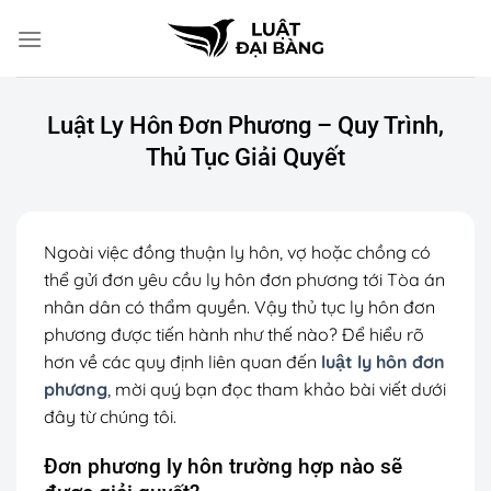
Chuyển
đến
nội
dung
Luật Ly Hôn Đơn Phương – Quy Trình,
Thủ Tục Giải Quyết
Ngoài việc đồng thuận ly hôn, vợ hoặc chồng có
thể gửi đơn yêu cầu ly hôn đơn phương tới Tòa án
nhân dân có thẩm quyền. Vậy thủ tục ly hôn đơn
phương được tiến hành như thế nào? Để hiểu rõ
hơn về các quy định liên quan đến
luật ly hôn đơn
phương
, mời quý bạn đọc tham khảo bài viết dưới
đây từ chúng tôi
.
Đơn phương ly hôn trường hợp nào sẽ