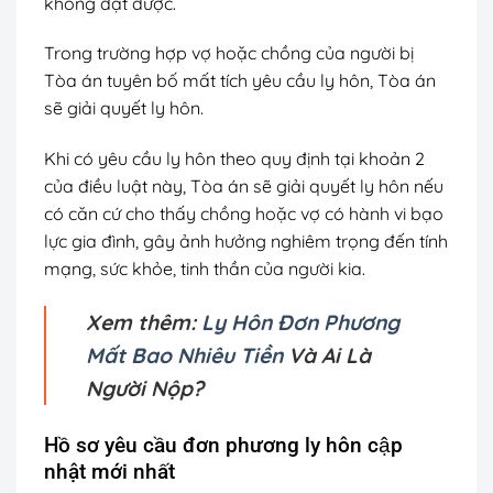
không đạt được.
Trong trường hợp vợ hoặc chồng của người bị
Tòa án tuyên bố mất tích yêu cầu ly hôn, Tòa án
sẽ giải quyết ly hôn.
Khi có yêu cầu ly hôn theo quy định tại khoản 2
của điều luật này, Tòa án sẽ giải quyết ly hôn nếu
có căn cứ cho thấy chồng hoặc vợ có hành vi bạo
lực gia đình, gây ảnh hưởng nghiêm trọng đến tính
mạng, sức khỏe, tinh thần của người kia.
Xem thêm:
Ly Hôn Đơn Phương
Mất Bao Nhiêu Tiền
Và Ai Là
Người Nộp?
Hồ sơ yêu cầu đơn phương ly hôn cập
nhật mới nhất