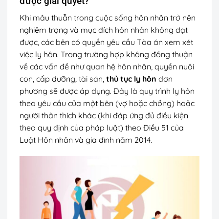
được giải quyết?
Khi mâu thuẫn trong cuộc sống hôn nhân trở nên
nghiêm trọng và mục đích hôn nhân không đạt
được, các bên có quyền yêu cầu Tòa án xem xét
việc ly hôn. Trong trường hợp không đồng thuận
về các vấn đề như quan hệ hôn nhân, quyền nuôi
con, cấp dưỡng, tài sản,
thủ tục ly hôn
đơn
phương sẽ được áp dụng. Đây là quy trình ly hôn
theo yêu cầu của một bên (vợ hoặc chồng) hoặc
người thân thích khác (khi đáp ứng đủ điều kiện
theo quy định của pháp luật) theo Điều 51 của
Luật Hôn nhân và gia đình năm 2014.