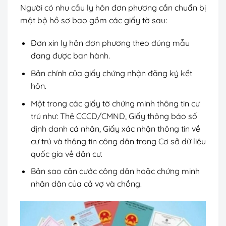
Người có nhu cầu ly hôn đơn phương cần chuẩn bị
một bộ hồ sơ bao gồm các giấy tờ sau:
Đơn xin ly hôn đơn phương theo đúng mẫu
đang được ban hành.
Bản chính của giấy chứng nhận đăng ký kết
hôn.
Một trong các giấy tờ chứng minh thông tin cư
trú như: Thẻ CCCD/CMND, Giấy thông báo số
định danh cá nhân, Giấy xác nhận thông tin về
cư trú và thông tin công dân trong Cơ sở dữ liệu
quốc gia về dân cư.
Bản sao căn cước công dân hoặc chứng minh
nhân dân của cả vợ và chồng.