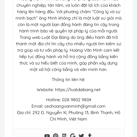
chuyên nghiệp, tận tâm, và luôn đặt lợi ích của khách
hàng lên hàng đầu. Với phương châm “Công lý và sự
minh bạch” ông Minh không chỉ là một luật sư giỏi mà
còn là một người bạn đồng hành đáng tin cậy trong
hành trình bảo vệ quyền lợi pháp lý của mỗi người.
Trang web Luật Đại Bàng do ông điều hành đã trở
thành một địa chỉ tin cậy cho nhiều người tìm kiếm sự
trợ giúp và tư vấn pháp lý. Hoàng Văn Minh cam kết
tiếp tục đồng hành và hỗ trợ cộng đồng bằng kiến
thức và sự hiểu biết của mình, góp phần xây dựng
một xã hội công bằng và văn minh hơn.
Thông tin liên hệ:
Website: https://luatdaibang.net
Hotline: 028 9802 9804
Email:
ceohoangvanminh@gmail.com
Địa chỉ: 292 Đ. Nguyễn Xí, Phường 13, Bình Thạnh, Hồ
Chí Minh, Việt Nam