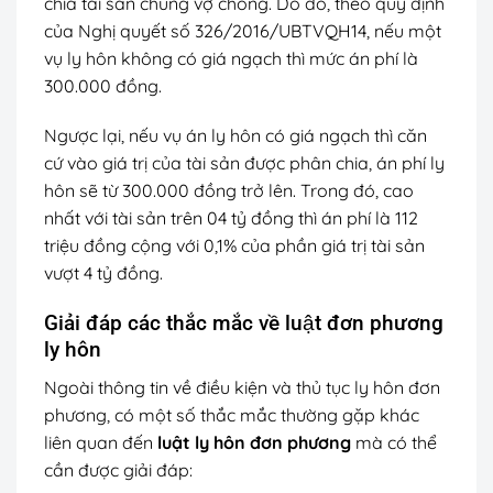
chia tài sản chung vợ chồng. Do đó, theo quy định
của Nghị quyết số 326/2016/UBTVQH14, nếu một
vụ ly hôn không có giá ngạch thì mức án phí là
300.000 đồng.
Ngược lại, nếu vụ án ly hôn có giá ngạch thì căn
cứ vào giá trị của tài sản được phân chia, án phí ly
hôn sẽ từ 300.000 đồng trở lên. Trong đó, cao
nhất với tài sản trên 04 tỷ đồng thì án phí là 112
triệu đồng cộng với 0,1% của phần giá trị tài sản
vượt 4 tỷ đồng.
Giải đáp các thắc mắc về luật đơn phương
ly hôn
Ngoài thông tin về điều kiện và thủ tục ly hôn đơn
phương, có một số thắc mắc thường gặp khác
liên quan đến
luật ly hôn đơn phương
mà có thể
cần được giải đáp: