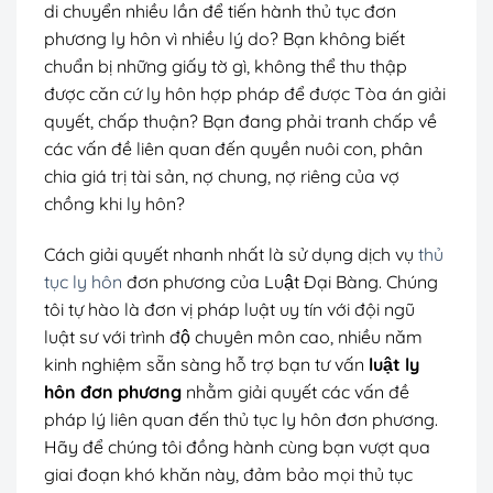
di chuyển nhiều lần để tiến hành thủ tục đơn
phương ly hôn vì nhiều lý do? Bạn không biết
chuẩn bị những giấy tờ gì, không thể thu thập
được căn cứ ly hôn hợp pháp để được Tòa án giải
quyết, chấp thuận? Bạn đang phải tranh chấp về
các vấn đề liên quan đến quyền nuôi con, phân
chia giá trị tài sản, nợ chung, nợ riêng của vợ
chồng khi ly hôn?
Cách giải quyết nhanh nhất là sử dụng dịch vụ
thủ
tục ly hôn
đơn phương của Luật Đại Bàng
. Chúng
tôi tự hào là đơn vị pháp luật uy tín với đội ngũ
luật sư với trình độ chuyên môn cao, nhiều năm
kinh nghiệm sẵn sàng hỗ trợ bạn tư vấn
luật ly
hôn đơn phương
nhằm giải quyết các vấn đề
pháp lý liên quan đến thủ tục ly hôn đơn phương.
Hãy để chúng tôi đồng hành cùng bạn vượt qua
giai đoạn khó khăn này, đảm bảo mọi thủ tục