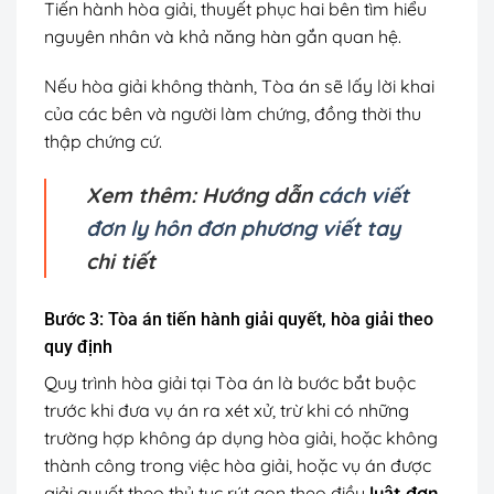
Tiến hành hòa giải, thuyết phục hai bên tìm hiểu
nguyên nhân và khả năng hàn gắn quan hệ.
Nếu hòa giải không thành, Tòa án sẽ lấy lời khai
của các bên và người làm chứng, đồng thời thu
thập chứng cứ.
Xem thêm: Hướng dẫn
cách viết
đơn ly hôn đơn phương viết tay
chi tiết
Bước 3: Tòa án tiến hành giải quyết, hòa giải theo
quy định
Quy trình hòa giải tại Tòa án là bước bắt buộc
trước khi đưa vụ án ra xét xử, trừ khi có những
trường hợp không áp dụng hòa giải, hoặc không
thành công trong việc hòa giải, hoặc vụ án được
giải quyết theo thủ tục rút gọn theo điều
luật đơn