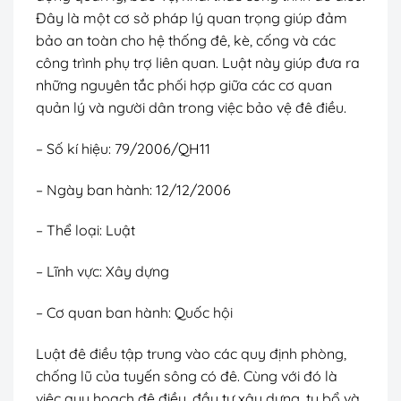
Đây là một cơ sở pháp lý quan trọng giúp đảm
bảo an toàn cho hệ thống đê, kè, cống và các
công trình phụ trợ liên quan. Luật này giúp đưa ra
những nguyên tắc phối hợp giữa các cơ quan
quản lý và người dân trong việc bảo vệ đê điều.
– Số kí hiệu: 79/2006/QH11
– Ngày ban hành: 12/12/2006
– Thể loại: Luật
– Lĩnh vực: Xây dựng
– Cơ quan ban hành: Quốc hội
Luật đê điều tập trung vào các quy định phòng,
chống lũ của tuyến sông có đê. Cùng với đó là
việc quy hoạch đê điều, đầu tư xây dựng, tu bổ và