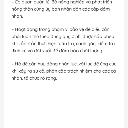
– Cơ quan quản lý: Bộ nông nghiệp và phát triển
nông thôn cùng ủy ban nhân dân các cấp đảm
nhận.
– Hoạt động trong phạm vi bảo vệ đê điều cần
phải tuân thủ theo đúng quy định, được cấp phép
khi cần. Cần thực hiện tuần tra, canh gác, kiểm tra
định kỳ và đột xuất để đảm bảo chất lượng.
– Hộ đê cần huy động nhân lực, vật lực để ứng cứu
khi xảy ra sự cố, phân cấp trách nhiệm cho các cá
nhân, tổ chức rõ ràng.