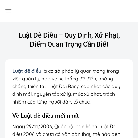
Chuyển
đến
nội
dung
Luật Đê Điều – Quy Định, Xử Phạt,
Điểm Quan Trọng Cần Biết
Luật đê điều
là cơ sở pháp lý quan trọng trong
việc quản lý, bảo vệ hệ thống đê điều, phòng
chống thiên tai. Luật Đại Bàng cập nhật các quy
định mới, nguyên tắc xử lý, mức xử phạt, trách
nhiệm của từng người dân, tổ chức.
Về Luật đê điều mới nhất
Ngày 29/11/2006, Quốc hội ban hành Luật Đê
điều 2006 và chưa có văn bản thay thế nào đến