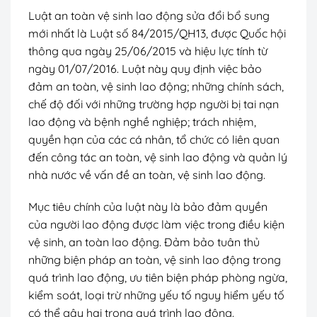
Luật an toàn vệ sinh lao động sửa đổi bổ sung
mới nhất là Luật số 84/2015/QH13, được Quốc hội
thông qua ngày 25/06/2015 và hiệu lực tính từ
ngày 01/07/2016. Luật này quy định việc bảo
đảm an toàn, vệ sinh lao động; những chính sách,
chế độ đối với những trường hợp người bị tai nạn
lao động và bệnh nghề nghiệp; trách nhiệm,
quyền hạn của các cá nhân, tổ chức có liên quan
đến công tác an toàn, vệ sinh lao động và quản lý
nhà nước về vấn đề an toàn, vệ sinh lao động.
Mục tiêu chính của luật này là bảo đảm quyền
của người lao động được làm việc trong điều kiện
vệ sinh, an toàn lao động. Đảm bảo tuân thủ
những biện pháp an toàn, vệ sinh lao động trong
quá trình lao động, ưu tiên biện pháp phòng ngừa,
kiểm soát, loại trừ những yếu tố nguy hiểm yếu tố
có thể gây hại trong quá trình lao động.