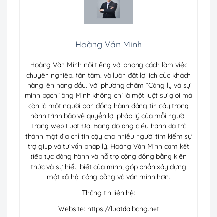
Hoàng Văn Minh
Hoàng Văn Minh nổi tiếng với phong cách làm việc
chuyên nghiệp, tận tâm, và luôn đặt lợi ích của khách
hàng lên hàng đầu. Với phương châm “Công lý và sự
minh bạch” ông Minh không chỉ là một luật sư giỏi mà
còn là một người bạn đồng hành đáng tin cậy trong
hành trình bảo vệ quyền lợi pháp lý của mỗi người.
Trang web Luật Đại Bàng do ông điều hành đã trở
thành một địa chỉ tin cậy cho nhiều người tìm kiếm sự
trợ giúp và tư vấn pháp lý. Hoàng Văn Minh cam kết
tiếp tục đồng hành và hỗ trợ cộng đồng bằng kiến
thức và sự hiểu biết của mình, góp phần xây dựng
một xã hội công bằng và văn minh hơn.
Thông tin liên hệ:
Website: https://luatdaibang.net