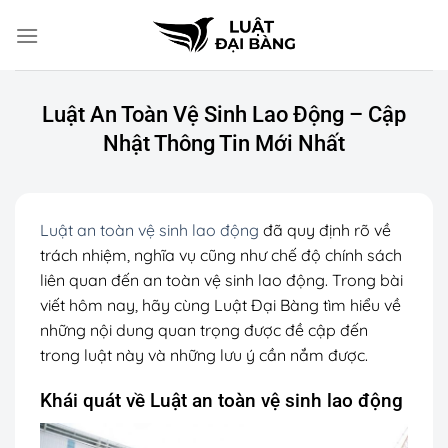
Chuyển
đến
nội
dung
Luật An Toàn Vệ Sinh Lao Động – Cập
Nhật Thông Tin Mới Nhất
Luật an toàn vệ sinh lao động
đã quy định rõ về
trách nhiệm, nghĩa vụ cũng như chế độ chính sách
liên quan đến an toàn vệ sinh lao động. Trong bài
viết hôm nay, hãy cùng Luật Đại Bàng tìm hiểu về
những nội dung quan trọng được đề cập đến
trong luật này và những lưu ý cần nắm được.
Khái quát về Luật an toàn vệ sinh lao động