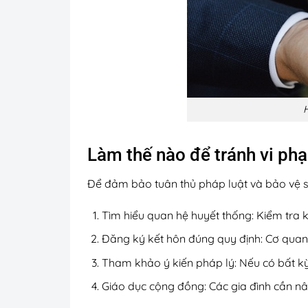
H
Làm thế nào để tránh vi ph
Để đảm bảo tuân thủ pháp luật và bảo vệ s
Tìm hiểu quan hệ huyết thống: Kiểm tra k
Đăng ký kết hôn đúng quy định: Cơ quan
Tham khảo ý kiến pháp lý: Nếu có bất kỳ 
Giáo dục cộng đồng: Các gia đình cần nâ