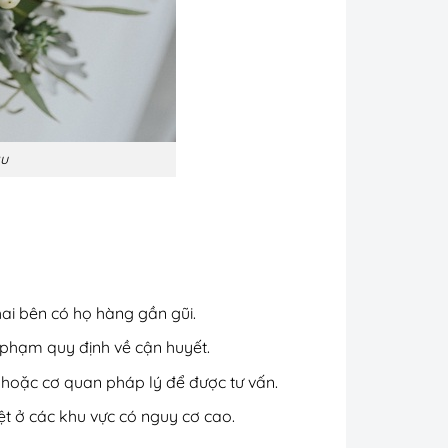
âu
hai bên có họ hàng gần gũi.
 phạm quy định về cận huyết.
ư hoặc cơ quan pháp lý để được tư vấn.
t ở các khu vực có nguy cơ cao.