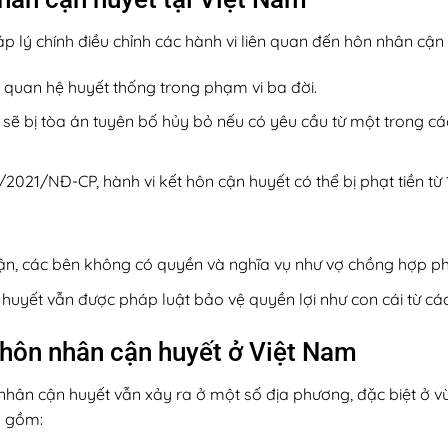
p lý chính điều chỉnh các hành vi liên quan đến hôn nhân cận 
 quan hệ huyết thống trong phạm vi ba đời.
sẽ bị tòa án tuyên bố hủy bỏ nếu có yêu cầu từ một trong c
/2021/NĐ-CP, hành vi kết hôn cận huyết có thể bị phạt tiền t
n, các bên không có quyền và nghĩa vụ như vợ chồng hợp p
n huyết vẫn được pháp luật bảo vệ quyền lợi như con cái từ c
 hôn nhân cận huyết ở Việt Nam
nhân cận huyết vẫn xảy ra ở một số địa phương, đặc biệt ở vù
o gồm: