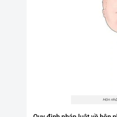
Hôn nhâ
Quy định pháp luật về hôn n