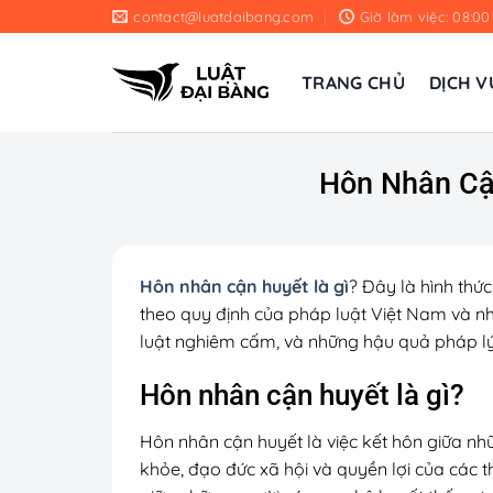
Chuyển
contact@luatdaibang.com
Giờ làm việc: 08:00
đến
nội
TRANG CHỦ
DỊCH V
dung
Hôn Nhân Cận
Hôn nhân cận huyết là gì
? Đây là hình thứ
theo quy định của pháp luật Việt Nam và nhi
luật nghiêm cấm, và những hậu quả pháp lý 
Hôn nhân cận huyết là gì?
Hôn nhân cận huyết là việc kết hôn giữa n
khỏe, đạo đức xã hội và quyền lợi của các 