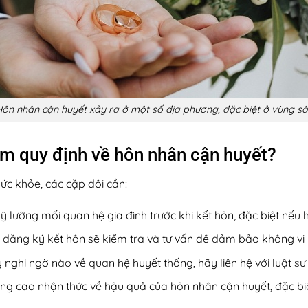
ôn nhân cận huyết xảy ra ở một số địa phương, đặc biệt ở vùng s
ạm quy định về hôn nhân cận huyết?
ức khỏe, các cặp đôi cần:
ỹ lưỡng mối quan hệ gia đình trước khi kết hôn, đặc biệt nếu 
 đăng ký kết hôn sẽ kiểm tra và tư vấn để đảm bảo không vi
nghi ngờ nào về quan hệ huyết thống, hãy liên hệ với luật s
ng cao nhận thức về hậu quả của hôn nhân cận huyết, đặc biệ