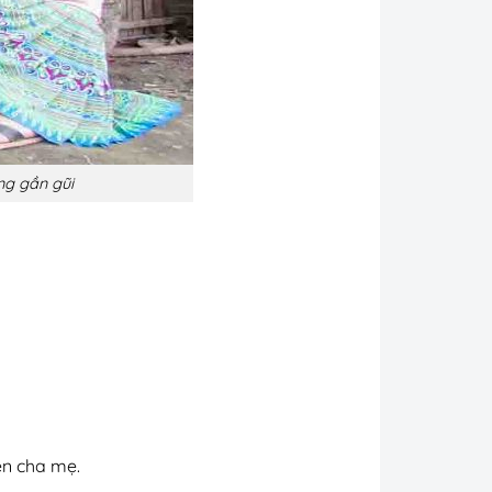
ng gần gũi
ên cha mẹ.