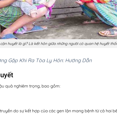
cận huyết là gì? Là kết hôn giữa những người có quan hệ huyết thố
ng Gặp Khi Ra Tòa Ly Hôn: Hướng Dẫn
huyết
hậu quả nghiêm trọng, bao gồm:
truyền do sự kết hợp của các gen lặn mang bệnh từ cả hai b