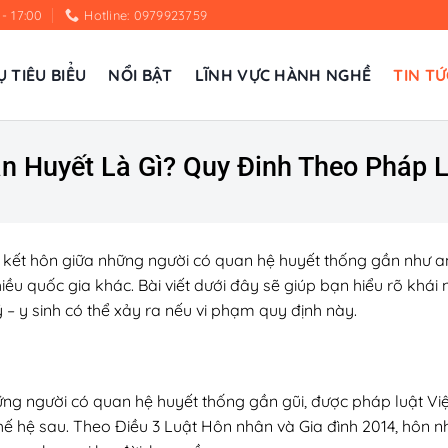
 - 17:00
Hotline: 0979923759
Ụ TIÊU BIỂU
NỔI BẬT
LĨNH VỰC HÀNH NGHỀ
TIN TỨ
 Huyết Là Gì? Quy Đinh Theo Pháp 
c kết hôn giữa những người có quan hệ huyết thống gần như a
ều quốc gia khác. Bài viết dưới đây sẽ giúp bạn hiểu rõ khái
– y sinh có thể xảy ra nếu vi phạm quy định này.
hững người có quan hệ huyết thống gần gũi, được pháp luật V
thế hệ sau. Theo Điều 3 Luật Hôn nhân và Gia đình 2014, hôn 