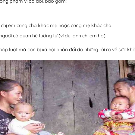
rong phạm vi ba đời, bao gồm:
nh chị em cùng cha khác mẹ hoặc cùng mẹ khác cha.
gười có quan hệ tương tự (ví dụ: anh chị em họ).
áp luật mà còn bị xã hội phản đối do những rủi ro về sức khỏ