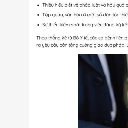
Thiếu hiểu biết về pháp luật và hậu quả 
Tập quán, văn hóa ở một số dân tộc thi
Sự thiếu kiểm soát trong việc đăng ký kế
Theo thống kê từ Bộ Y tế, các ca bệnh liên 
ra yêu cầu cần tăng cường giáo dục pháp l