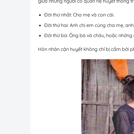
giữa những người có quan hệ huyết thống t
Đời thứ nhất: Cha mẹ và con cái.
Đời thứ hai: Anh chị em cùng cha mẹ, a
Đời thứ ba: Ông bà và cháu, hoặc những n
Hôn nhân cận huyết không chỉ bị cấm bởi ph