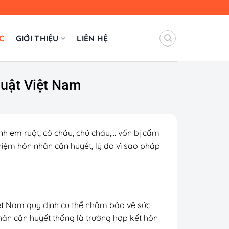
C
GIỚI THIỆU
LIÊN HỆ
Luật Việt Nam
nh em ruột, cô cháu, chú cháu,… vốn bị cấm
 niệm hôn nhân cận huyết, lý do vì sao pháp
iệt Nam quy định cụ thể nhằm bảo vệ sức
nhân cận huyết thống là trường hợp kết hôn