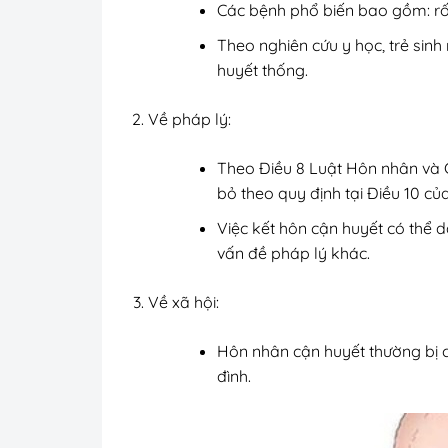
Các bệnh phổ biến bao gồm: rối
Theo nghiên cứu y học, trẻ sin
huyết thống.
Về pháp lý:
Theo Điều 8 Luật Hôn nhân và G
bỏ theo quy định tại Điều 10 của
Việc kết hôn cận huyết có thể 
vấn đề pháp lý khác.
Về xã hội:
Hôn nhân cận huyết thường bị c
đình.