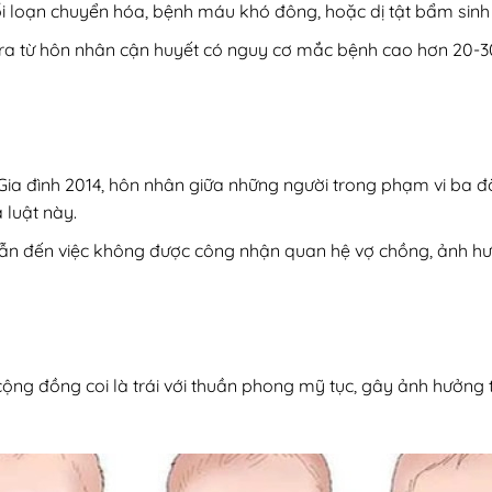
 loạn chuyển hóa, bệnh máu khó đông, hoặc dị tật bẩm sinh 
h ra từ hôn nhân cận huyết có nguy cơ mắc bệnh cao hơn 20-3
ia đình 2014, hôn nhân giữa những người trong phạm vi ba đờ
 luật này.
dẫn đến việc không được công nhận quan hệ vợ chồng, ảnh hưởn
ộng đồng coi là trái với thuần phong mỹ tục, gây ảnh hưởng 