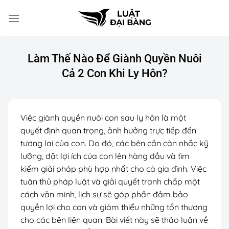
Chuyển
đến
nội
dung
Làm Thế Nào Để Giành Quyền Nuôi
Cả 2 Con Khi Ly Hôn?
Việc giành quyền nuôi con sau ly hôn là một
quyết định quan trọng, ảnh hưởng trực tiếp đến
tương lai của con. Do đó, các bên cần cân nhắc kỹ
lưỡng, đặt lợi ích của con lên hàng đầu và tìm
kiếm giải pháp phù hợp nhất cho cả gia đình. Việc
tuân thủ pháp luật và giải quyết tranh chấp một
cách văn minh, lịch sự sẽ góp phần đảm bảo
quyền lợi cho con và giảm thiểu những tổn thương
cho các bên liên quan. Bài viết này sẽ thảo luận về