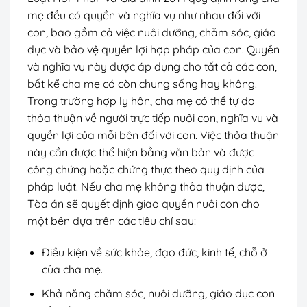
mẹ đều có quyền và nghĩa vụ như nhau đối với
con, bao gồm cả việc nuôi dưỡng, chăm sóc, giáo
dục và bảo vệ quyền lợi hợp pháp của con. Quyền
và nghĩa vụ này được áp dụng cho tất cả các con,
bất kể cha mẹ có còn chung sống hay không.
Trong trường hợp ly hôn, cha mẹ có thể tự do
thỏa thuận về người trực tiếp nuôi con, nghĩa vụ và
quyền lợi của mỗi bên đối với con. Việc thỏa thuận
này cần được thể hiện bằng văn bản và được
công chứng hoặc chứng thực theo quy định của
pháp luật. Nếu cha mẹ không thỏa thuận được,
Tòa án sẽ quyết định giao quyền nuôi con cho
một bên dựa trên các tiêu chí sau:
Điều kiện về sức khỏe, đạo đức, kinh tế, chỗ ở
của cha mẹ.
Khả năng chăm sóc, nuôi dưỡng, giáo dục con