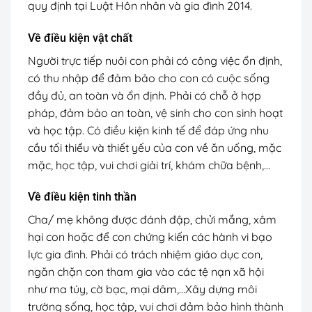
quy định tại Luật Hôn nhân và gia đình 2014.
Về điều kiện vật chất
Người trực tiếp nuôi con phải có công việc ổn định,
có thu nhập để đảm bảo cho con có cuộc sống
đầy đủ, an toàn và ổn định. Phải có chỗ ở hợp
pháp, đảm bảo an toàn, vệ sinh cho con sinh hoạt
và học tập. Có điều kiện kinh tế để đáp ứng nhu
cầu tối thiểu và thiết yếu của con về ăn uống, mặc
mặc, học tập, vui chơi giải trí, khám chữa bệnh,…
Về điều kiện tinh thần
Cha/ mẹ không được đánh đập, chửi mắng, xâm
hại con hoặc để con chứng kiến các hành vi bạo
lực gia đình. Phải có trách nhiệm giáo dục con,
ngăn chặn con tham gia vào các tệ nạn xã hội
như ma túy, cờ bạc, mại dâm,…Xây dựng môi
trường sống, học tập, vui chơi đảm bảo hình thành