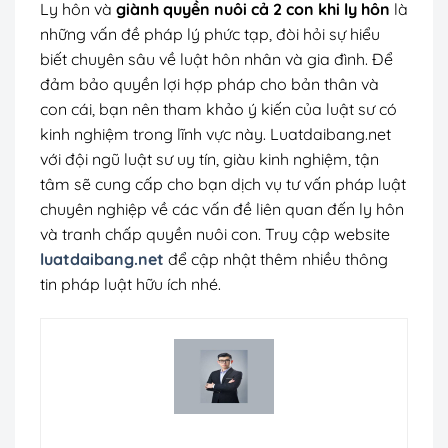
Ly hôn và
giành quyền nuôi cả 2 con khi ly hôn
là
những vấn đề pháp lý phức tạp, đòi hỏi sự hiểu
biết chuyên sâu về luật hôn nhân và gia đình. Để
đảm bảo quyền lợi hợp pháp cho bản thân và
con cái, bạn nên tham khảo ý kiến của luật sư có
kinh nghiệm trong lĩnh vực này. Luatdaibang.net
với đội ngũ luật sư uy tín, giàu kinh nghiệm, tận
tâm sẽ cung cấp cho bạn dịch vụ tư vấn pháp luật
chuyên nghiệp về các vấn đề liên quan đến ly hôn
và tranh chấp quyền nuôi con. Truy cập website
luatdaibang.net
để cập nhật thêm nhiều thông
tin pháp luật hữu ích nhé.