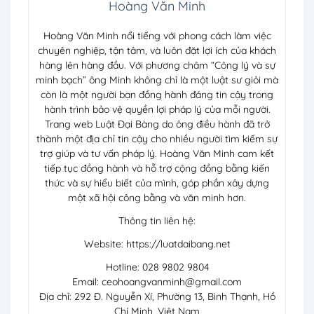
Hoàng Văn Minh
Hoàng Văn Minh nổi tiếng với phong cách làm việc
chuyên nghiệp, tận tâm, và luôn đặt lợi ích của khách
hàng lên hàng đầu. Với phương châm “Công lý và sự
minh bạch” ông Minh không chỉ là một luật sư giỏi mà
còn là một người bạn đồng hành đáng tin cậy trong
hành trình bảo vệ quyền lợi pháp lý của mỗi người.
Trang web Luật Đại Bàng do ông điều hành đã trở
thành một địa chỉ tin cậy cho nhiều người tìm kiếm sự
trợ giúp và tư vấn pháp lý. Hoàng Văn Minh cam kết
tiếp tục đồng hành và hỗ trợ cộng đồng bằng kiến
thức và sự hiểu biết của mình, góp phần xây dựng
một xã hội công bằng và văn minh hơn.
Thông tin liên hệ:
Website: https://luatdaibang.net
Hotline: 028 9802 9804
Email:
ceohoangvanminh@gmail.com
Địa chỉ: 292 Đ. Nguyễn Xí, Phường 13, Bình Thạnh, Hồ
Chí Minh, Việt Nam