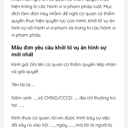
hiện trừng trị các hành vi vi phạm pháp luật. Mục
đích làm đơn này nhằm đề nghị cơ quan có thẩm
quyền thực hiện quyền lực của mình, khởi tố vụ án
hình sự với hành vi vi phạm và trừng trị các hành vi
vi phạm pháp.
Mẫu đơn yêu cầu khởi tố vụ án hình sự
mới nhất
Kính gửi: Ghi tên cơ quan có thẩm quyền tiếp nhận
và giải quyết
Tên tôi là:….
Năm sinh: …, số CMND/CCCD: ….. địa chỉ thường trú
tại: …..,
Kính thưa cơ quan, tôi xin được trình bày sự việc
đã xảy ra vào hồi ……, ngày ……, mà tôi là người bị