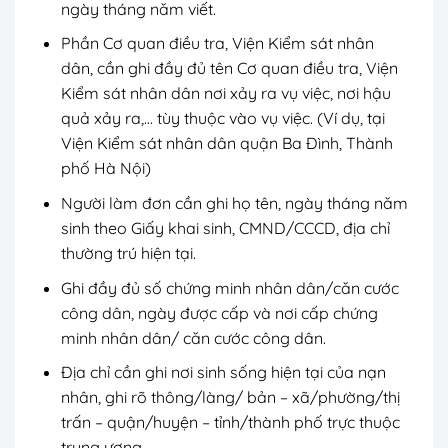
ngày tháng năm viết.
Phần Cơ quan điều tra, Viện Kiểm sát nhân
dân, cần ghi đầy đủ tên Cơ quan điều tra, Viện
Kiểm sát nhân dân nơi xảy ra vụ việc, nơi hậu
quả xảy ra,… tùy thuộc vào vụ việc. (Ví dụ, tại
Viện Kiểm sát nhân dân quận Ba Đình, Thành
phố Hà Nội)
Người làm đơn cần ghi họ tên, ngày tháng năm
sinh theo Giấy khai sinh, CMND/CCCD, địa chỉ
thường trú hiện tại.
Ghi đầy đủ số chứng minh nhân dân/căn cước
công dân, ngày được cấp và nơi cấp chứng
minh nhân dân/ căn cước công dân.
Địa chỉ cần ghi nơi sinh sống hiện tại của nạn
nhân, ghi rõ thông/làng/ bản – xã/phường/thị
trấn – quận/huyện – tỉnh/thành phố trực thuộc
trung ương.