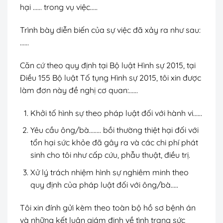
hại …… trong vụ việc…..
Trình bày diễn biến của sự việc đã xảy ra như sau:
……
Căn cứ theo quy định tại Bộ luật Hình sự 2015, tại
Điều 155 Bộ luật Tố tụng Hình sự 2015, tôi xin được
làm đơn này đề nghị cơ quan:……
Khởi tố hình sự theo pháp luật đối với hành vi……
Yêu cầu ông/bà…….. bồi thường thiệt hại đối với
tổn hại sức khỏe đã gây ra và các chi phí phát
sinh cho tôi như cấp cứu, phẫu thuật, điều trị.
Xử lý trách nhiệm hình sự nghiêm minh theo
quy định của pháp luật đối với ông/bà…..
Tôi xin đính gửi kèm theo toàn bộ hồ sơ bệnh án
và những kết luận giám định về tình trạng sức