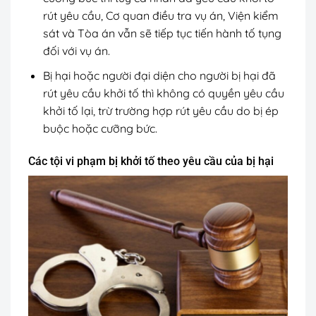
rút yêu cầu, Cơ quan điều tra vụ án, Viện kiểm
sát và Tòa án vẫn sẽ tiếp tục tiến hành tố tụng
đối với vụ án.
Bị hại hoặc người đại diện cho người bị hại đã
rút yêu cầu khởi tố thì không có quyền yêu cầu
khởi tố lại, trừ trường hợp rút yêu cầu do bị ép
buộc hoặc cưỡng bức.
Các tội vi phạm bị khởi tố theo yêu cầu của bị hại