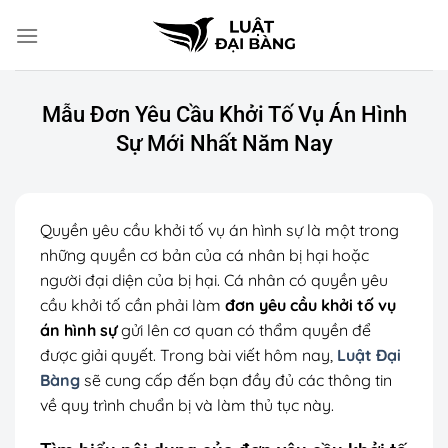
Chuyển
đến
nội
dung
Mẫu Đơn Yêu Cầu Khởi Tố Vụ Án Hình
Sự Mới Nhất Năm Nay
Quyền yêu cầu khởi tố vụ án hình sự là một trong
những quyền cơ bản của cá nhân bị hại hoặc
người đại diện của bị hại. Cá nhân có quyền yêu
cầu khởi tố cần phải làm
đơn yêu cầu khởi tố vụ
án hình sự
gửi lên cơ quan có thẩm quyền để
được giải quyết. Trong bài viết hôm nay,
Luật Đại
Bàng
sẽ cung cấp đến bạn đầy đủ các thông tin
về quy trình chuẩn bị và làm thủ tục này.