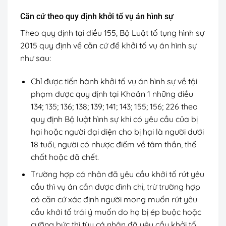
Căn cứ theo quy định khởi tố vụ án hình sự
Theo quy định tại điều 155, Bộ Luật tố tụng hình sự
2015 quy định về căn cứ để khởi tố vụ án hình sự
như sau:
Chỉ được tiến hành khởi tố vụ án hình sự về tội
phạm được quy định tại Khoản 1 những điều
134; 135; 136; 138; 139; 141; 143; 155; 156; 226 theo
quy định Bộ luật hình sự khi có yêu cầu của bị
hại hoặc người đại diện cho bị hại là người dưới
18 tuổi, người có nhược điểm về tâm thần, thể
chất hoặc đã chết.
Trường hợp cá nhân đã yêu cầu khởi tố rút yêu
cầu thì vụ án cần được đình chỉ, trừ trường hợp
có căn cứ xác định người mong muốn rút yêu
cầu khởi tố trái ý muốn do họ bị ép buộc hoặc
cưỡng bức thì tùy cá nhân đã yêu cầu khởi tố