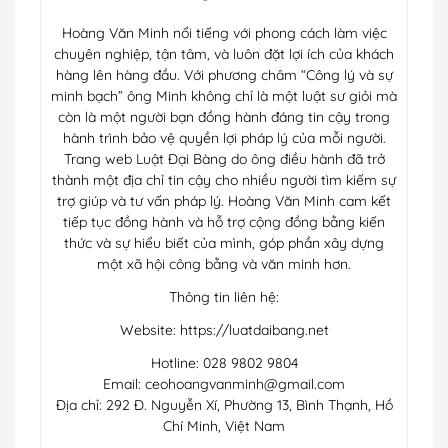
Hoàng Văn Minh nổi tiếng với phong cách làm việc
chuyên nghiệp, tận tâm, và luôn đặt lợi ích của khách
hàng lên hàng đầu. Với phương châm “Công lý và sự
minh bạch” ông Minh không chỉ là một luật sư giỏi mà
còn là một người bạn đồng hành đáng tin cậy trong
hành trình bảo vệ quyền lợi pháp lý của mỗi người.
Trang web Luật Đại Bàng do ông điều hành đã trở
thành một địa chỉ tin cậy cho nhiều người tìm kiếm sự
trợ giúp và tư vấn pháp lý. Hoàng Văn Minh cam kết
tiếp tục đồng hành và hỗ trợ cộng đồng bằng kiến
thức và sự hiểu biết của mình, góp phần xây dựng
một xã hội công bằng và văn minh hơn.
Thông tin liên hệ:
Website: https://luatdaibang.net
Hotline: 028 9802 9804
Email:
ceohoangvanminh@gmail.com
Địa chỉ: 292 Đ. Nguyễn Xí, Phường 13, Bình Thạnh, Hồ
Chí Minh, Việt Nam