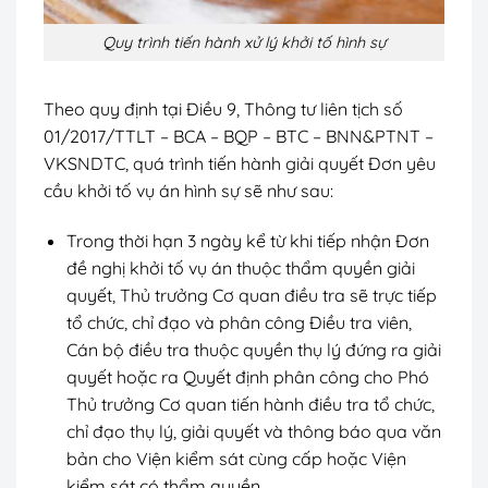
Quy trình tiến hành xử lý khởi tố hình sự
Theo quy định tại Điều 9, Thông tư liên tịch số
01/2017/TTLT – BCA – BQP – BTC – BNN&PTNT –
VKSNDTC, quá trình tiến hành giải quyết Đơn yêu
cầu khởi tố vụ án hình sự sẽ như sau:
Trong thời hạn 3 ngày kể từ khi tiếp nhận Đơn
đề nghị khởi tố vụ án thuộc thẩm quyền giải
quyết, Thủ trưởng Cơ quan điều tra sẽ trực tiếp
tổ chức, chỉ đạo và phân công Điều tra viên,
Cán bộ điều tra thuộc quyền thụ lý đứng ra giải
quyết hoặc ra Quyết định phân công cho Phó
Thủ trưởng Cơ quan tiến hành điều tra tổ chức,
chỉ đạo thụ lý, giải quyết và thông báo qua văn
bản cho Viện kiểm sát cùng cấp hoặc Viện
kiểm sát có thẩm quyền.