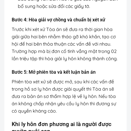
bổ sung hoặc sửa đổi các giấy tờ.
Bước 4: Hòa giải vợ chồng và chuẩn bị xét xử
Trước khi xét xử Tòa án sẽ đưa ra thời gian hòa
giải giữa hai bên nhằm tháo gỡ khó khăn, tạo cơ
hội để hai bên thỏa thuận các vấn đề với nhau.
Trường hợp mà bị đơn cố tình vắng mặt trong 02
lần triệu tập thì hòa giải ly hôn không thành công.
Bước 5: Mở phiên tòa và kết luận bản án
Phiên tòa xét xử sẽ được mở, sau khi các vấn đề
trong hồ sơ ly hôn được giải quyết thì Tòa án sẽ
đưa ra bản án sơ thẩm hợp lệ về ly hôn. Nếu tòa
án không chấp nhận yêu cầu ly hôn thì đương sự
có quyền kháng cáo.
Khi ly hôn đơn phương ai là người được