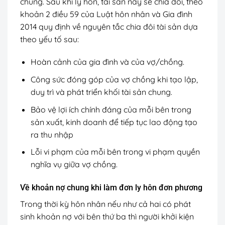
chung. Sau khi ly hôn, tài sản này sẽ chia đôi, theo
khoản 2 điều 59 của Luật hôn nhân và Gia đình
2014 quy định về nguyên tắc chia đôi tài sản dựa
theo yếu tố sau:
Hoàn cảnh của gia đình và của vợ/chồng.
Công sức đóng góp của vợ chồng khi tạo lập,
duy trì và phát triển khối tài sản chung.
Bảo vệ lợi ích chính đáng của mỗi bên trong
sản xuất, kinh doanh để tiếp tục lao động tạo
ra thu nhập
Lỗi vi phạm của mỗi bên trong vi phạm quyền
nghĩa vụ giữa vợ chồng.
Về khoản nợ chung khi làm đơn ly hôn đơn phương
Trong thời kỳ hôn nhân nếu như cả hai có phát
sinh khoản nợ với bên thứ ba thì người khởi kiện