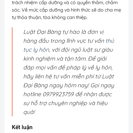
trách nhiệm cấp dưỡng và có quyền thăm, chăm
sóc. Về mức cấp dưỡng và hình thức sẽ do cha mẹ
tự thỏa thuận, tòa không can thiệp.
Luật Đại Bàng tự hào là đơn vị
hàng đầu trong lĩnh vực tư vấn
thủ
tục ly hôn
, với đội ngũ luật sư giàu
kinh nghiệm và tận tâm. Để giải
đáp mọi vấn đề pháp lý về ly hôn,
hãy liên hệ tư vấn miễn phí từ Luật
Đại Bàng ngay hôm nay! Gọi ngay
hotline 0979923759 để nhận được
sự hỗ trợ chuyên nghiệp và hiệu
quả!
Kết luận