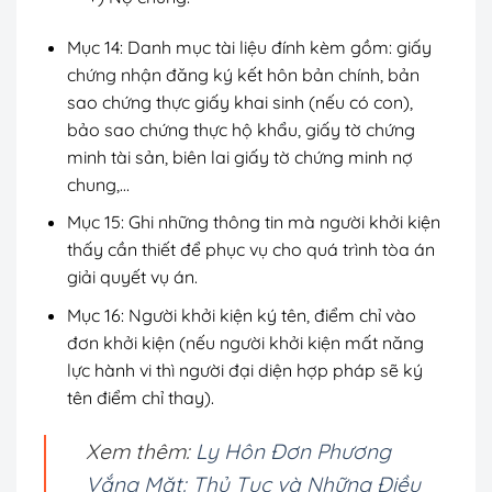
Mục 14: Danh mục tài liệu đính kèm gồm: giấy
chứng nhận đăng ký kết hôn bản chính, bản
sao chứng thực giấy khai sinh (nếu có con),
bảo sao chứng thực hộ khẩu, giấy tờ chứng
minh tài sản, biên lai giấy tờ chứng minh nợ
chung,…
Mục 15: Ghi những thông tin mà người khởi kiện
thấy cần thiết để phục vụ cho quá trình tòa án
giải quyết vụ án.
Mục 16: Người khởi kiện ký tên, điểm chỉ vào
đơn khởi kiện (nếu người khởi kiện mất năng
lực hành vi thì người đại diện hợp pháp sẽ ký
tên điểm chỉ thay).
Xem thêm:
Ly Hôn Đơn Phương
Vắng Mặt: Thủ Tục và Những Điều