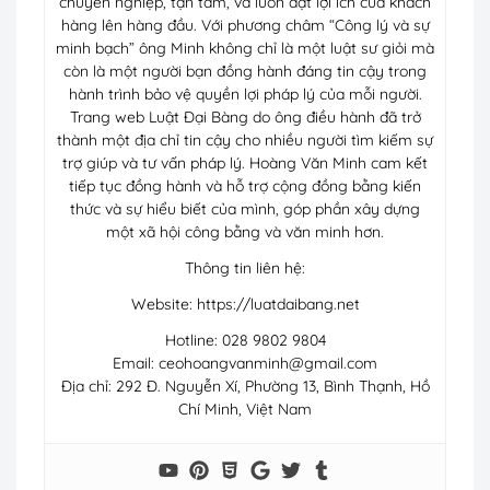
chuyên nghiệp, tận tâm, và luôn đặt lợi ích của khách
hàng lên hàng đầu. Với phương châm “Công lý và sự
minh bạch” ông Minh không chỉ là một luật sư giỏi mà
còn là một người bạn đồng hành đáng tin cậy trong
hành trình bảo vệ quyền lợi pháp lý của mỗi người.
Trang web Luật Đại Bàng do ông điều hành đã trở
thành một địa chỉ tin cậy cho nhiều người tìm kiếm sự
trợ giúp và tư vấn pháp lý. Hoàng Văn Minh cam kết
tiếp tục đồng hành và hỗ trợ cộng đồng bằng kiến
thức và sự hiểu biết của mình, góp phần xây dựng
một xã hội công bằng và văn minh hơn.
Thông tin liên hệ:
Website: https://luatdaibang.net
Hotline: 028 9802 9804
Email:
ceohoangvanminh@gmail.com
Địa chỉ: 292 Đ. Nguyễn Xí, Phường 13, Bình Thạnh, Hồ
Chí Minh, Việt Nam