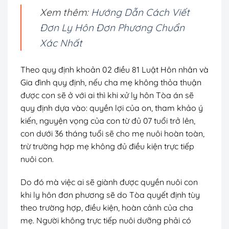
Xem thêm:
Hướng Dẫn Cách Viết
Đơn Ly Hôn Đơn Phương Chuẩn
Xác Nhất
Theo quy định khoản 02 điều 81 Luật Hôn nhân và
Gia đình quy định, nếu cha mẹ không thỏa thuận
được con sẽ ở với ai thì khi xử ly hôn Tòa án sẽ
quy định dựa vào: quyền lợi của on, tham khảo ý
kiến, nguyện vọng của con từ đủ 07 tuổi trở lên,
con dưới 36 tháng tuổi sẽ cho mẹ nuôi hoàn toàn,
trừ trường hợp mẹ không đủ điều kiện trực tiếp
nuôi con.
Do đó mà việc ai sẽ giành được quyền nuôi con
khi ly hôn đơn phương sẽ do Tòa quyết định tùy
theo trường hợp, điều kiện, hoàn cảnh của cha
mẹ. Người không trực tiếp nuôi dưỡng phải có