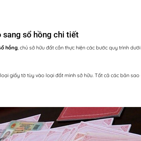
đỏ sang sổ hồng chi tiết
sổ hồng
, chủ sở hữu đất cần thực hiện các bước quy trình dưới
 loại giấy tờ tùy vào loại đất mình sở hữu. Tất cả các bản 