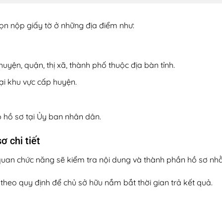
ọn nộp giấy tờ ở những địa điểm như:
yện, quận, thị xã, thành phố thuộc địa bàn tỉnh.
ại khu vực cấp huyện.
p hồ sơ tại Ủy ban nhân dân.
ơ chi tiết
uan chức năng sẽ kiểm tra nội dung và thành phần hồ sơ nhằm
 theo quy định để chủ sở hữu nắm bắt thời gian trả kết quả.