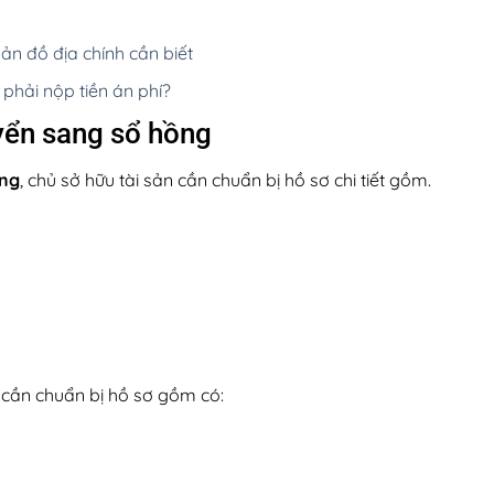
ản đồ địa chính cần biết
 phải nộp tiền án phí?
uyển sang sổ hồng
ồng
, chủ sở hữu tài sản cần chuẩn bị hồ sơ chi tiết gồm.
ì cần chuẩn bị hồ sơ gồm có: