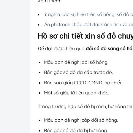
Xem thêm:
Ý nghĩa các ký hiệu trên sổ hồng, sổ đỏ b
Án phí tranh chấp đất đai: Cách tính và ai
Hồ sơ chi tiết xin sổ đỏ ch
Để đạt được hiệu quả
đổi sổ đỏ sang sổ h
Mẫu đơn đề nghị đổi sổ hồng.
Bản gốc sổ đỏ đã cấp trước đó.
Bản sao giấy CCCD, CMND, hộ chiếu.
Một số giấy tờ liên quan khác.
Trong trường hợp sổ đỏ bị rách, hư hỏng th
Mẫu đơn đề nghị cấp đổi sổ hồng.
Bản gốc sổ đỏ đã bị hư hỏng.