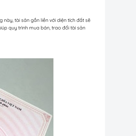
 này, tài sản gắn liền với diện tích đất sẽ
úp quy trình mua bán, trao đổi tài sản