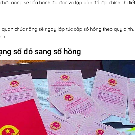
hức năng sẽ tiến hành đo đạc và lập bản đồ địa chính chi tiế
 quan chức năng sẽ ngay lập tức cấp sổ hồng theo quy định.
hẹn.
 dạng sổ đỏ sang sổ hồng