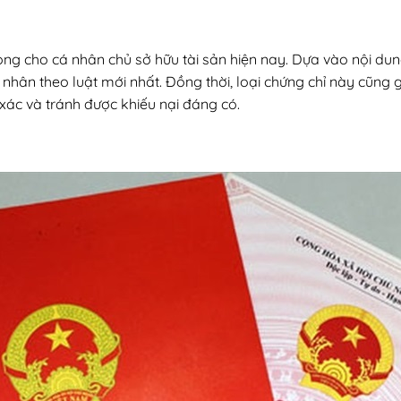
rọng cho cá nhân chủ sở hữu tài sản hiện nay. Dựa vào nội dung
ân theo luật mới nhất. Đồng thời, loại chứng chỉ này cũng gi
xác và tránh được khiếu nại đáng có.