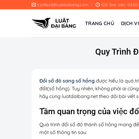
Chuyển
contact@luatdaibang.com
Giờ làm việc: 08:00
đến
nội
TRANG CHỦ
DỊCH V
dung
Quy Trình Đ
Đổi sổ đỏ sang sổ hồng
được hiểu là quá trì
đất(sổ hồng). Tuy nhiên, không phải ai cũn
hãy cùng luatdaibang.net theo dõi bài viết 
Tầm quan trọng của việc đổ
Quá trình đổi sổ đỏ thành sổ hồng mang đến 
một số thông tin sau: