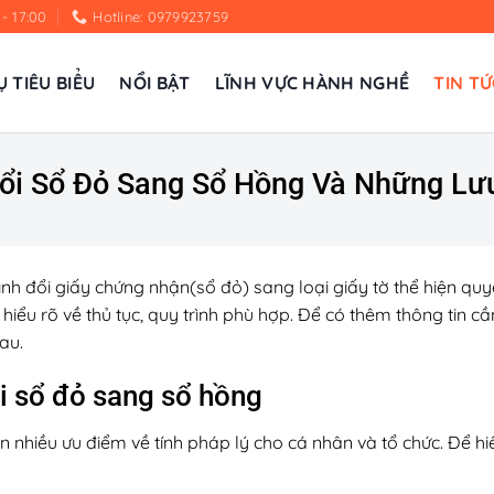
 - 17:00
Hotline: 0979923759
Ụ TIÊU BIỂU
NỔI BẬT
LĨNH VỰC HÀNH NGHỀ
TIN TỨ
ổi Sổ Đỏ Sang Sổ Hồng Và Những Lưu
nh đổi giấy chứng nhận(sổ đỏ) sang loại giấy tờ thể hiện qu
g hiểu rõ về thủ tục, quy trình phù hợp. Để có thêm thông tin c
sau.
i sổ đỏ sang sổ hồng
nhiều ưu điểm về tính pháp lý cho cá nhân và tổ chức. Để