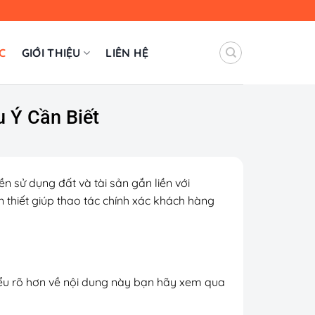
C
GIỚI THIỆU
LIÊN HỆ
 Ý Cần Biết
yền sử dụng đất và tài sản gắn liền với
ần thiết giúp thao tác chính xác khách hàng
 hiểu rõ hơn về nội dung này bạn hãy xem qua