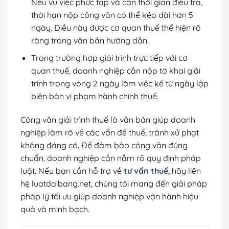
Nếu vụ việc phức tạp và cần thời gian điều tra,
thời hạn nộp công văn có thể kéo dài hơn 5
ngày. Điều này được cơ quan thuế thể hiện rõ
ràng trong văn bản hướng dẫn.
Trong trường hợp giải trình trực tiếp với cơ
quan thuế, doanh nghiệp cần nộp tờ khai giải
trình trong vòng 2 ngày làm việc kể từ ngày lập
biên bản vi phạm hành chính thuế.
Công văn giải trình thuế là văn bản giúp doanh
nghiệp làm rõ về các vấn đề thuế, tránh xử phạt
không đáng có. Để đảm bảo công văn đúng
chuẩn, doanh nghiệp cần nắm rõ quy định pháp
luật. Nếu bạn cần hỗ trợ về
tư vấn thuế
, hãy liên
hệ luatdaibang.net, chúng tôi mang đến giải pháp
pháp lý tối ưu giúp doanh nghiệp vận hành hiệu
quả và minh bạch.