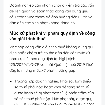
Doanh nghiệp cần nhanh chóng kiểm tra các vấn
đề liên quan và soạn thảo công văn đúng yêu
cầu, tránh việc chậm trễ ảnh hưởng đến uy tín và
dẫn đến các hình phạt không đáng có.
Mức xử phạt khi vi phạm quy định về công
văn giải trình thuế
Việc nộp công văn giải trình thuế không đúng quy
định hoặc chậm trễ có thể dẫn đến các mức xử
phạt cụ thể theo quy định tại Nghị định
125/2020/NĐ-CP và Luật Quản lý thuế 2019. Dưới
đây là những mức xử phạt thường gặp:
Trường hợp doanh nghiệp khai sai, làm thiếu
số thuế phải nộp hoặc khai để tăng số thuế
được hoàn sẽ bị phạt theo tỷ lệ phần trăm của
số tiền thuế phải nộp. Mức phạt này được quy
định rõ tại Điều 108 của Luật Quản lý thuế 2019.