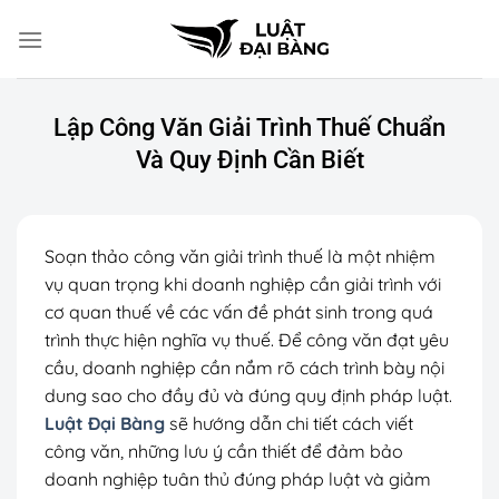
Chuyển
đến
nội
dung
Lập Công Văn Giải Trình Thuế Chuẩn
Và Quy Định Cần Biết
Soạn thảo công văn giải trình thuế là một nhiệm
vụ quan trọng khi doanh nghiệp cần giải trình với
cơ quan thuế về các vấn đề phát sinh trong quá
trình thực hiện nghĩa vụ thuế. Để công văn đạt yêu
cầu, doanh nghiệp cần nắm rõ cách trình bày nội
dung sao cho đầy đủ và đúng quy định pháp luật.
Luật Đại Bàng
sẽ hướng dẫn chi tiết cách viết
công văn, những lưu ý cần thiết để đảm bảo
doanh nghiệp tuân thủ đúng pháp luật và giảm