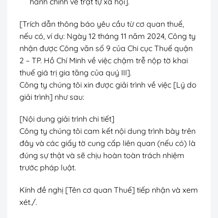
hành chính về trật tự xã hội].
[Trích dẫn thông báo yêu cầu từ cơ quan thuế,
nếu có, ví dụ: Ngày 12 tháng 11 năm 2024, Công ty
nhận được Công văn số 9 của Chi cục Thuế quận
2 – TP. Hồ Chí Minh về việc chậm trễ nộp tờ khai
thuế giá trị gia tăng của quý III].
Công ty chúng tôi xin được giải trình về việc [Lý do
giải trình] như sau:
[Nội dung giải trình chi tiết]
Công ty chúng tôi cam kết nội dung trình bày trên
đây và các giấy tờ cung cấp liên quan (nếu có) là
đúng sự thật và sẽ chịu hoàn toàn trách nhiệm
trước pháp luật.
Kính đề nghị [Tên cơ quan Thuế] tiếp nhận và xem
xét./.