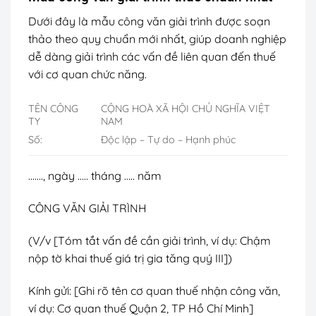
Dưới đây là mẫu công văn giải trình được soạn
thảo theo quy chuẩn mới nhất, giúp doanh nghiệp
dễ dàng giải trình các vấn đề liên quan đến thuế
với cơ quan chức năng.
TÊN CÔNG
CỘNG HOÀ XÃ HỘI CHỦ NGHĨA VIỆT
TY
NAM
Số:
Độc lập – Tự do – Hạnh phúc
……., ngày ….. tháng ….. năm
CÔNG VĂN GIẢI TRÌNH
(V/v [Tóm tắt vấn đề cần giải trình, ví dụ: Chậm
nộp tờ khai thuế giá trị gia tăng quý III])
Kính gửi: [Ghi rõ tên cơ quan thuế nhận công văn,
ví dụ: Cơ quan thuế Quận 2, TP Hồ Chí Minh]