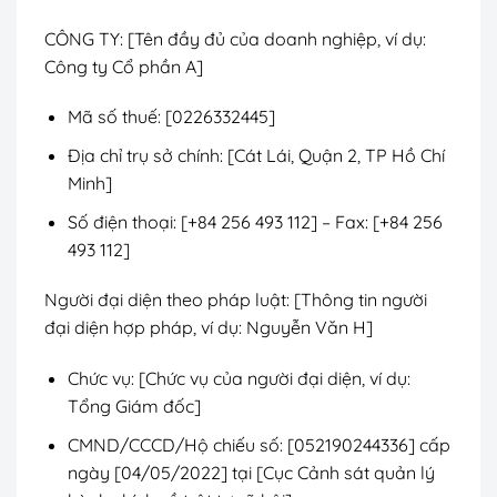
CÔNG TY: [Tên đầy đủ của doanh nghiệp, ví dụ:
Công ty Cổ phần A]
Mã số thuế: [0226332445]
Địa chỉ trụ sở chính: [Cát Lái, Quận 2, TP Hồ Chí
Minh]
Số điện thoại: [+84 256 493 112] – Fax: [+84 256
493 112]
Người đại diện theo pháp luật: [Thông tin người
đại diện hợp pháp, ví dụ: Nguyễn Văn H]
Chức vụ: [Chức vụ của người đại diện, ví dụ:
Tổng Giám đốc]
CMND/CCCD/Hộ chiếu số: [052190244336] cấp
ngày [04/05/2022] tại [Cục Cảnh sát quản lý